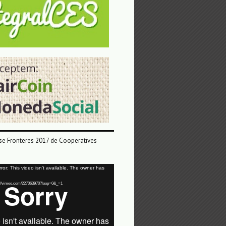
e Fronteres 2017 de Cooperatives
or: This video isn't available. The owner has
tps://vimeo.com/227063970?loop=0&_=1