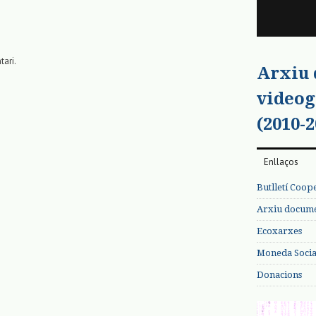
tari.
Arxiu
videog
(2010-2
Enllaços
Butlletí Coop
Arxiu documen
Ecoxarxes
Moneda Social
Donacions