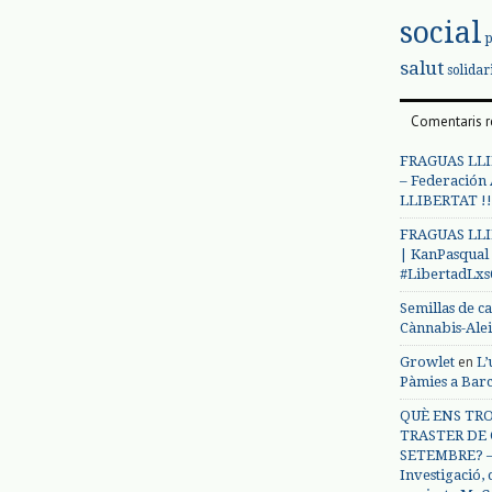
social
salut
solidar
Comentaris r
FRAGUAS LLI
– Federación
LLIBERTAT !!
FRAGUAS LLI
| KanPasqual
#LibertadLx
Semillas de c
Cànnabis-Ale
en
Growlet
L’
Pàmies a Bar
QUÈ ENS TRO
TRASTER DE 
SETEMBRE? – 
Investigació,