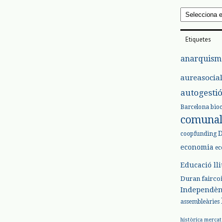
Arxius
Etiquetes
anarquism
aureasocia
autogesti
Barcelona
bio
comuna
coopfunding
economia
ec
Educació ll
Duran
fairco
Independèn
assembleàries
històrica
mercat