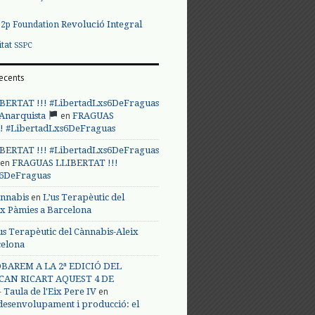
Revolució Integral
p2p Foundation
itat
SSPC
ecents
BERTAT !!! #LibertadLxs6DeFraguas
en
 Anarquista
FRAGUAS
! #LibertadLxs6DeFraguas
BERTAT !!! #LibertadLxs6DeFraguas
en
FRAGUAS LLIBERTAT !!!
s6DeFraguas
en
annabis
L’us Terapèutic del
ix Pàmies a Barcelona
us Terapèutic del Cànnabis-Aleix
celona
BAREM A LA 2ª EDICIÓ DEL
CAN RICART AQUEST 4 DE
en
Taula de l'Eix Pere IV
 desenvolupament i producció: el