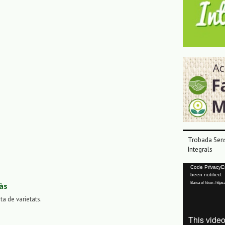
Trobada Sens
Integrals
Reproductor
Code PrivacyErr
been notified.
de
Baixa el fitxer: ht
às
vídeo
sta de varietats.