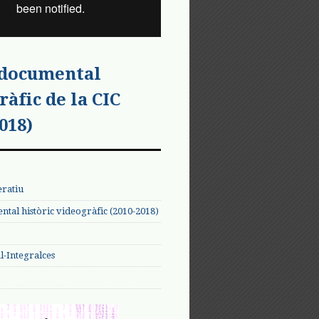
 documental
ràfic de la CIC
018)
eratiu
tal històric videogràfic (2010-2018)
-Integralces