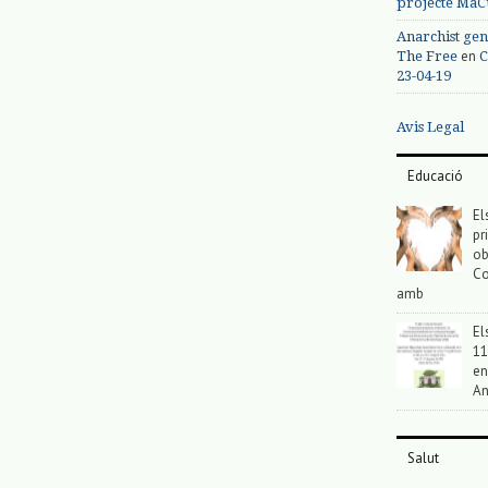
projecte MaC
Anarchist gen
en
The Free
C
23-04-19
Avis Legal
Educació
El
pr
ob
Co
amb
El
11
en
An
Salut