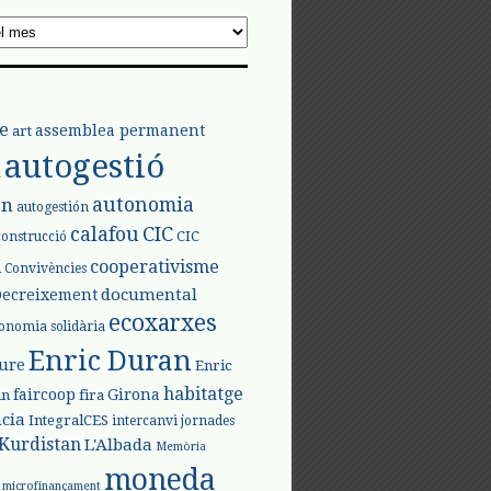
e
assemblea permanent
art
autogestió
l
autonomia
ón
autogestión
calafou
CIC
CIC
construcció
l
cooperativisme
Convivències
documental
Decreixement
ecoxarxes
onomia solidària
Enric Duran
iure
Enric
habitatge
faircoop
Girona
in
fira
cia
IntegralCES
intercanvi
jornades
Kurdistan
L'Albada
Memòria
moneda
microfinançament