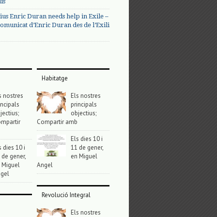
us
ius Enric Duran needs help in Exile –
omunicat d’Enric Duran des de l’Exili
Habitatge
s nostres
Els nostres
incipals
principals
jectius;
objectius;
mpartir
Compartir amb
Els dies 10 i
s dies 10 i
11 de gener,
 de gener,
en Miguel
 Miguel
Angel
gel
Revolució Integral
Els nostres