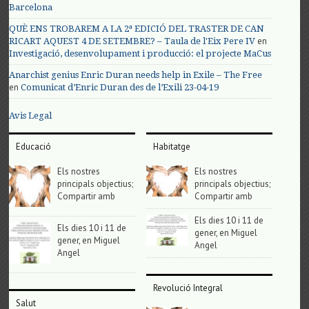
Barcelona
QUÈ ENS TROBAREM A LA 2ª EDICIÓ DEL TRASTER DE CAN
en
RICART AQUEST 4 DE SETEMBRE? – Taula de l'Eix Pere IV
Investigació, desenvolupament i producció: el projecte MaCus
Anarchist genius Enric Duran needs help in Exile – The Free
en
Comunicat d’Enric Duran des de l’Exili 23-04-19
Avis Legal
Educació
Habitatge
Els nostres
Els nostres
principals objectius;
principals objectius;
Compartir amb
Compartir amb
Els dies 10 i 11 de
Els dies 10 i 11 de
gener, en Miguel
gener, en Miguel
Angel
Angel
Revolució Integral
Salut