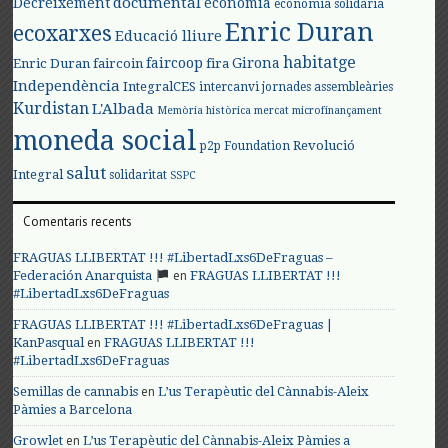
documental
Decreixement
economia
economia solidària
Enric Duran
ecoxarxes
Educació lliure
habitatge
faircoop
Girona
Enric Duran
faircoin
fira
Independència
IntegralCES
intercanvi
jornades assembleàries
Kurdistan
L'Albada
Memòria històrica
mercat
microfinançament
moneda social
Revolució
p2p Foundation
salut
Integral
solidaritat
SSPC
Comentaris recents
FRAGUAS LLIBERTAT !!! #LibertadLxs6DeFraguas –
en
Federación Anarquista
FRAGUAS LLIBERTAT !!!
#LibertadLxs6DeFraguas
FRAGUAS LLIBERTAT !!! #LibertadLxs6DeFraguas |
en
KanPasqual
FRAGUAS LLIBERTAT !!!
#LibertadLxs6DeFraguas
en
Semillas de cannabis
L’us Terapèutic del Cànnabis-Aleix
Pàmies a Barcelona
en
Growlet
L’us Terapèutic del Cànnabis-Aleix Pàmies a