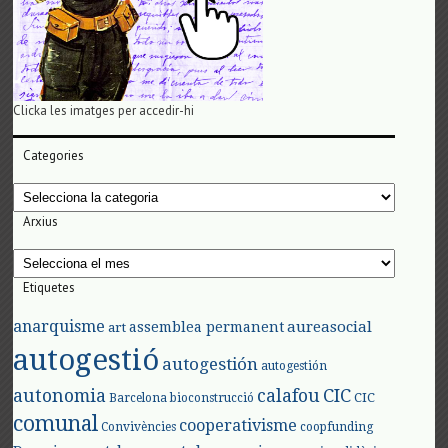
Clicka les imatges per accedir-hi
Categories
Categories
Arxius
Arxius
Etiquetes
anarquisme
aureasocial
assemblea permanent
art
autogestió
autogestión
autogestión
autonomia
calafou
CIC
CIC
Barcelona
bioconstrucció
comunal
cooperativisme
Convivències
coopfunding