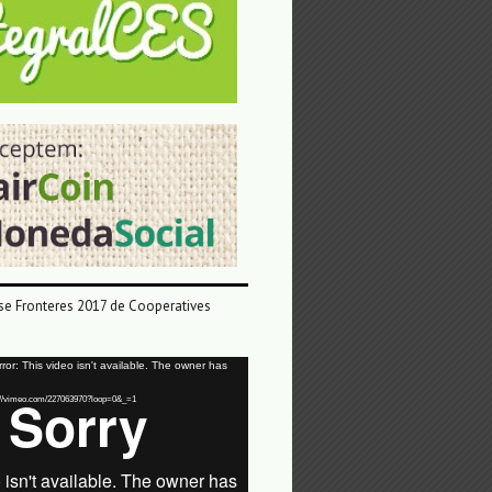
e Fronteres 2017 de Cooperatives
or: This video isn't available. The owner has
tps://vimeo.com/227063970?loop=0&_=1