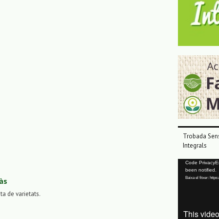
Trobada Sens
Integrals
Reproductor
Code PrivacyErr
been notified.
de
Baixa el fitxer: ht
às
vídeo
sta de varietats.