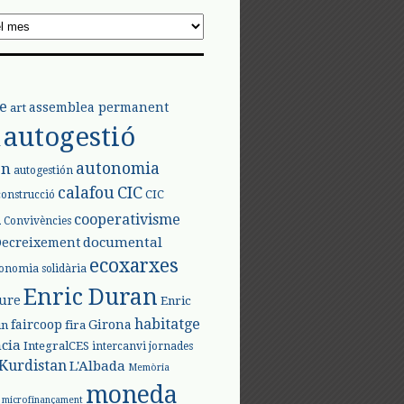
e
assemblea permanent
art
autogestió
l
autonomia
ón
autogestión
calafou
CIC
CIC
construcció
l
cooperativisme
Convivències
documental
Decreixement
ecoxarxes
onomia solidària
Enric Duran
iure
Enric
habitatge
faircoop
Girona
in
fira
cia
IntegralCES
intercanvi
jornades
Kurdistan
L'Albada
Memòria
moneda
microfinançament