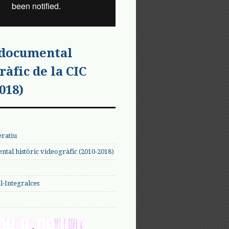
 documental
ràfic de la CIC
018)
eratiu
tal històric videogràfic (2010-2018)
-Integralces