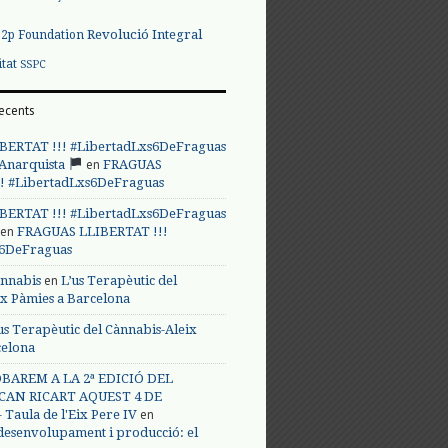
Revolució Integral
p2p Foundation
itat
SSPC
ecents
BERTAT !!! #LibertadLxs6DeFraguas
en
 Anarquista
FRAGUAS
! #LibertadLxs6DeFraguas
BERTAT !!! #LibertadLxs6DeFraguas
en
FRAGUAS LLIBERTAT !!!
s6DeFraguas
en
annabis
L’us Terapèutic del
ix Pàmies a Barcelona
us Terapèutic del Cànnabis-Aleix
celona
BAREM A LA 2ª EDICIÓ DEL
CAN RICART AQUEST 4 DE
en
Taula de l'Eix Pere IV
 desenvolupament i producció: el