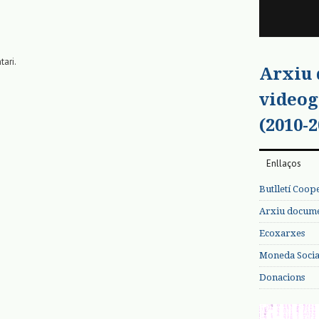
tari.
Arxiu
videog
(2010-2
Enllaços
Butlletí Coop
Arxiu documen
Ecoxarxes
Moneda Social
Donacions