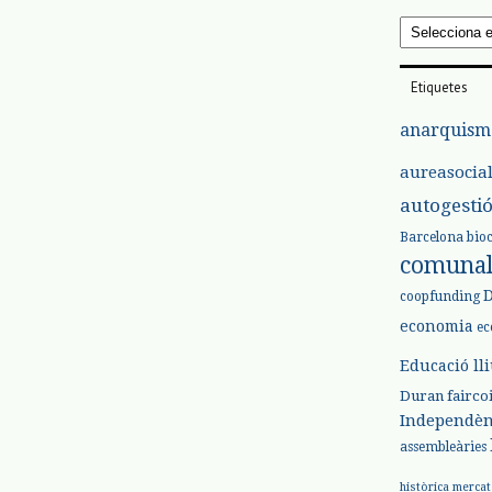
Arxius
Etiquetes
anarquism
aureasocia
autogesti
Barcelona
bio
comuna
coopfunding
economia
ec
Educació ll
Duran
fairco
Independèn
assembleàries
històrica
mercat