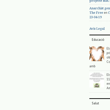
projecte MaC
Anarchist gen
en
The Free
C
23-04-19
Avis Legal
Educació
El
pr
ob
Co
amb
El
11
en
An
Salut