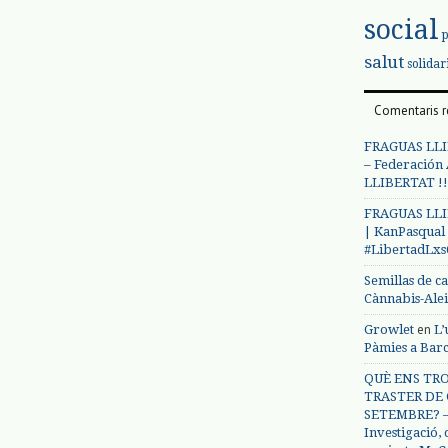
social
salut
solidar
Comentaris r
FRAGUAS LLI
– Federación
LLIBERTAT !!
FRAGUAS LLI
| KanPasqual
#LibertadLx
Semillas de c
Cànnabis-Ale
en
Growlet
L’
Pàmies a Bar
QUÈ ENS TRO
TRASTER DE 
SETEMBRE? – 
Investigació,