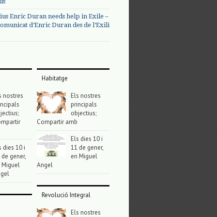
us
ius Enric Duran needs help in Exile –
omunicat d’Enric Duran des de l’Exili
Habitatge
s nostres
Els nostres
incipals
principals
jectius;
objectius;
mpartir
Compartir amb
Els dies 10 i
s dies 10 i
11 de gener,
 de gener,
en Miguel
 Miguel
Angel
gel
Revolució Integral
Els nostres