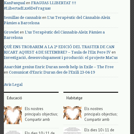
en
KanPasqual
FRAGUAS LLIBERTAT !!!
#LibertadLxs6DeFraguas
en
Semillas de cannabis
L’us Terapèutic del Cànnabis-Aleix
Pàmies a Barcelona
en
Growlet
L’us Terapèutic del Cànnabis-Aleix Pàmies a
Barcelona
QUÈ ENS TROBAREM A LA 2ª EDICIÓ DEL TRASTER DE CAN
en
RICART AQUEST 4 DE SETEMBRE? – Taula de l'Eix Pere IV
Investigació, desenvolupament i producció: el projecte MaCus
Anarchist genius Enric Duran needs help in Exile – The Free
en
Comunicat d’Enric Duran des de l’Exili 23-04-19
Avis Legal
Educació
Habitatge
Els nostres
Els nostres
principals objectius;
principals objectius;
Compartir amb
Compartir amb
Els dies 10 i 11 de
Els dies 10 i 11 de