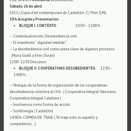
Sábado 26 de
a
bril
EACC ( Espai d’art contemporani de Castellón- C/ Prim S/N)
10 h. Acogida y Presentación.
BLOQUE I. CONTEXTO
10:30 – 12:00 h.
– Contextualización. Desobediencia civil.
– El manifiesto ” dignidad rebelde”.
– La desobediencia civil como pieza clave de algunos procesos.
(Nuria Güell y Enric Duran)
12:00- 12:30 Descanso
BLOQUE
I
I.
COOPERATIVAS
DESOBEDIENTES
12:30 –
14:00 h.
– Ventajas de la forma de organización de las cooperativas;
desobediencia colectiva al I.V.A. ( Cooperativa Integral Valeciana,
Cooperativa Integral Catalana )
– Insolvencia como forma de acción.
– SomEnergía ( Castellón)
14’00 h. COMIDA DE TRAJE ( Yo traje esto, tu aquello y
compartimos…)