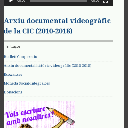
00:00
00:00
Arxiu documental videogràfic
de la CIC (2010-2018)
Enllaços
Butlletí Cooperatiu
Arxiu documental històric videogràfic (2010-2018)
Ecoxarxes
Moneda Social-Integralces
Donacions