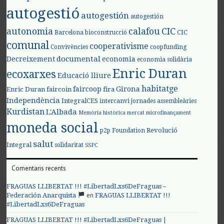
autogestió
autogestión
autogestión
autonomia
calafou
CIC
CIC
Barcelona
bioconstrucció
comunal
cooperativisme
Convivències
coopfunding
documental
Decreixement
economia
economia solidària
Enric Duran
ecoxarxes
Educació lliure
habitatge
faircoop
Girona
Enric Duran
faircoin
fira
Independència
IntegralCES
intercanvi
jornades assembleàries
Kurdistan
L'Albada
Memòria històrica
mercat
microfinançament
moneda social
Revolució
p2p Foundation
salut
Integral
solidaritat
SSPC
Comentaris recents
FRAGUAS LLIBERTAT !!! #LibertadLxs6DeFraguas –
en
Federación Anarquista
FRAGUAS LLIBERTAT !!!
#LibertadLxs6DeFraguas
FRAGUAS LLIBERTAT !!! #LibertadLxs6DeFraguas |