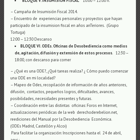
BLOQUE
V
. INSUMISIÓN FISCAL
10:00 – 12:00 h.
– Campaña de Insumisión Fiscal 2014.
– Encuentro de experiencias personales y proyectos que hayan
participado de la insumision fiscal en años anTeriores. (Grupo
Tortuga)
12:00 – 12:30 Descanso
BLOQUE
VI
.
ODEs.
Oficinas de Desobediencia como medios
de, agitación, difusión y extensión de estos procesos
. 12:30 –
18:00, con descanso para comer
– ¿Qué es una ODE?, ¿Qué tareas realiza? ¿ Cómo puedo comenzar
una ODE en mi localidad?
– Mapeo de Odes, recopilación de información de años anteriores,
difusión, contactos, pequeños logros, dificultades, avances,
posibilidades, necesidades presentes y futuras.
– Coordinación entre las distintas oficinas: Foros en Internet,
actualizaciones periódicas de la web derechoderebelion.net,
reediciones del Manual por la Desobediencia Económica.
(ODEs Madrid, Castellón y Alcoi)
Para facilitar la organización: Inscripciones hasta el 24 de abril,
aqui :