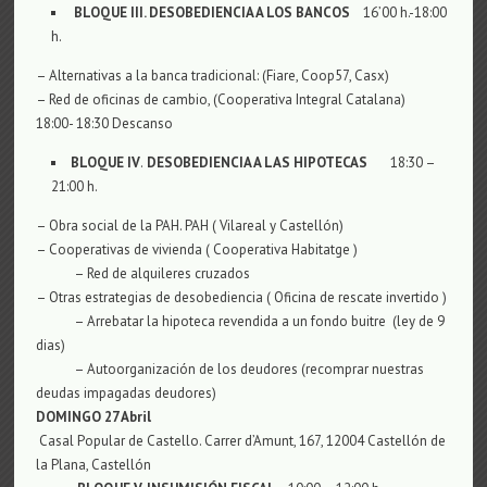
BLOQUE
III
.
DESOBEDIENCIA A LOS BANCOS
16’00 h.-18:00
h.
– Alternativas a la banca tradicional: (Fiare, Coop57, Casx)
– Red de oficinas de cambio, (Cooperativa Integral Catalana)
18:00- 18:30 Descanso
BLOQUE I
V
.
DESOBEDIENCIA A LAS HIPOTECAS
18:30 –
21:00 h.
– Obra social de la PAH. PAH ( Vilareal y Castellón)
– Cooperativas de vivienda ( Cooperativa Habitatge )
– Red de alquileres cruzados
– Otras estrategias de desobediencia ( Oficina de rescate invertido )
– Arrebatar la hipoteca revendida a un fondo buitre (ley de 9
dias)
– Autoorganización de los deudores (recomprar nuestras
deudas impagadas deudores)
DOMINGO 2
7
Abril
Casal Popular de Castello. Carrer d’Amunt, 167, 12004 Castellón de
la Plana, Castellón