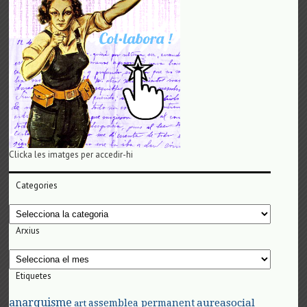
Clicka les imatges per accedir-hi
Categories
Categories
Arxius
Arxius
Etiquetes
anarquisme
aureasocial
assemblea permanent
art