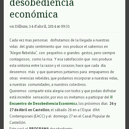
desobediència
económica
on Dilluns, 14 d'abril, 2014 at 09:51
Cada vez mas personas disfrutamos de la llegada a nuestras
vidas del grato sentimiento que nos produce el sabernos en
“Alegre Rebeldia”, con pequeños o grandes gestos, pero siempre
contagiosos, como la risa. Y esa satisfacción que nos produce
esta sintonia entre la razon y el corazon, hace que cada día
deseemos más y que queramos juntarnos para empaparnos de
otras vivencias rebeldes, que podamos incorporar a nuestras vidas,
a nuestras comunidades, a nuestros colectivos.
Queremos compartir esta alegria con todxs y que podais disfrutar
está increible sensación, por eso os invitamos a participar del
II
Encuentro de Desobediencia Económic
a
, los próximos días
26 y
27 de Abril en Castellón
, el sábado 26 en a l’Espai d’Art
Contemporani (EACC) y el domingo 27 en el Casal Popular de
Castellón.
Este será el
PROGRAMA
desobediente: