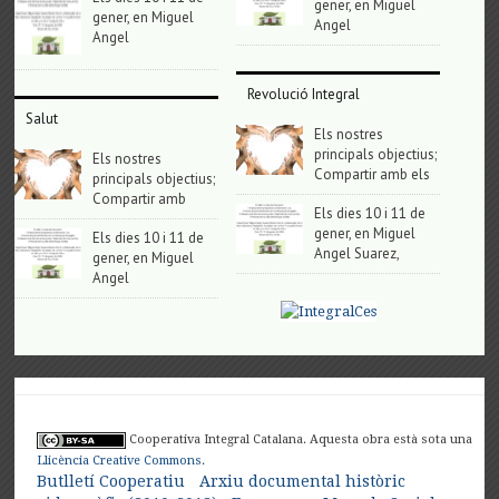
gener, en Miguel
gener, en Miguel
Angel
Angel
Revolució Integral
Salut
Els nostres
principals objectius;
Els nostres
Compartir amb els
principals objectius;
Compartir amb
Els dies 10 i 11 de
gener, en Miguel
Els dies 10 i 11 de
Angel Suarez,
gener, en Miguel
Angel
Cooperativa Integral Catalana. Aquesta obra està sota una
Llicència Creative Commons
.
Butlletí Cooperatiu
Arxiu documental històric