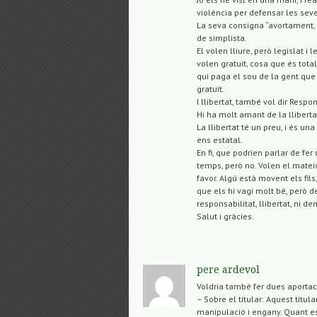
violència per defensar les sev
La seva consigna “avortament, l
de simplista.
El volen lliure, però legislat i 
volen gratuït, cosa que és total
qui paga el sou de la gent que
gratuït.
I llibertat, també vol dir Respo
Hi ha molt amant de la llibert
La llibertat té un preu, i és u
ens estatal.
En fi, que podrien parlar de f
temps, però no. Volen el mateix 
favor. Algú està movent els fils
que els hi vagi molt bé, però 
responsabilitat, llibertat, ni d
Salut i gràcies.
pere ardevol
Voldria també fer dues aportaci
– Sobre el titular: Aquest titul
manipulació i engany. Quant es