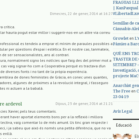
FRAGUAS LLI
| KanPasqual
#LibertadLx
Dimecres, 22 de gener, 2014 at 16:27
s
Semillas de c
a crítica.
Cànnabis-Ale
ular hauria pogut estar millor i suggerir-nos-en un altre via correu
en
Growlet
L’
rofessional es tendeix a emprar el mínim de paraules possibles a
Pàmies a Bar
itular per qüestions d’espai i estètica. En el nostre cas, tanmateix,
QUÈ ENS TRO
 de ser sensacionalistes, ans al contrari.
TRASTER DE 
tura, normalment signo les notícies que faig des del primer mot a
SETEMBRE? – 
t cas vaig signar-ho com a Cooperativa perquè es tractava d’un
Investigació,
r de diverses fonts i no tant de la pròpia experiència.
projecte MaC
ssemblea de dones feministes de Gràcia, en conec unes quantes,
itadores, algunes de pròximes a la revolució integral, i t’asseguro
Anarchist gen
tes ni actuen a la babalà.
en
The Free
C
23-04-19
Dijous, 23 de gener, 2014 at 21:21
re ardevol
Avis Legal
cies Xavier, pels teus comentaris.
erant haver aportat elements bons per a la reflexió i millora
·lectiva, vaig comentar lo de més amunt. Us tinc gran respecte i
Educació
eci, i ja sabeu que això és només una petita diferència, que no va
 enllà.
El