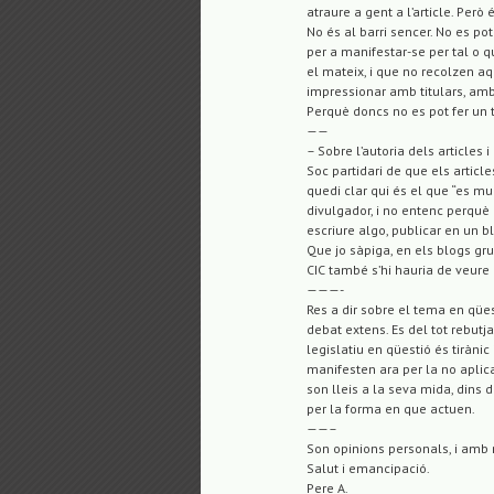
atraure a gent a l’article. Però
No és al barri sencer. No es po
per a manifestar-se per tal o 
el mateix, i que no recolzen aq
impressionar amb titulars, amb 
Perquè doncs no es pot fer un t
——
– Sobre l’autoria dels articles i 
Soc partidari de que els article
quedi clar qui és el que “es mul
divulgador, i no entenc perquè 
escriure algo, publicar en un b
Que jo sàpiga, en els blogs gru
CIC també s’hi hauria de veure 
———-
Res a dir sobre el tema en qües
debat extens. Es del tot rebutj
legislatiu en qüestió és tirànic
manifesten ara per la no aplic
son lleis a la seva mida, dins d
per la forma en que actuen.
——–
Son opinions personals, i amb 
Salut i emancipació.
Pere A.