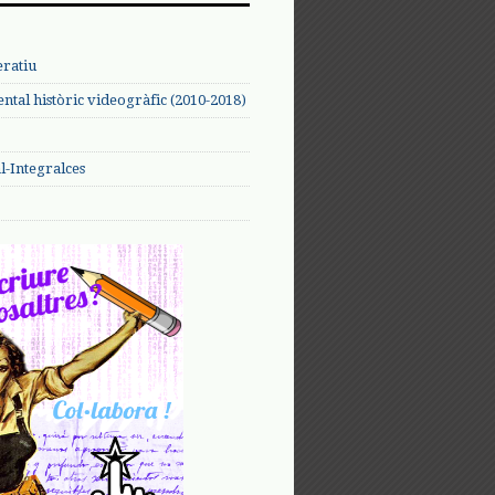
eratiu
tal històric videogràfic (2010-2018)
-Integralces