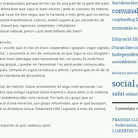
Barcelona
bio
 és manipulador, perquè en tot cas és una part de la gent del barri.
t demostrar que sigui el barri sencer, i amb el consens de tothom,
comuna
qual cosa. De ben segur, que hi ha tanta o més gent, que no pensa
coopfunding
uesta manifestació. Llavors, estem jugant al joc periodístic de
frases poc rigoroses, simplistes i refutables.
economia
ec
itular natural, precís i just amb tothom del barri?
Educació ll
escrits:
Duran
fairco
s i escrits que es fan en llocs cooperatius i grupals, vagin signats, i
la”, i assumeix el risc de comunicar, el que sigui. Jo soc blogaire i
Independèn
ens hem d’amagar sota l’anonimat del col·lectiu. Es molt fàcil
assembleàries
log grupal, i quedar en l’anonimat. I es perd poder comunicatiu.
pals, sempre es signa la notícia o article. I penso que en el de la
històrica
mercat
la signatura de qui publica.
social
tió de l’article. Sobre avortament, és algo molt personal, i un
able que estigui legislat d’una manera o d’una altre, si el sistema
salut
solidar
 i antidemocràtic com l’actual. Per tant, els grups que es
ació d´una nova llei, son grups reformistes, que el que busquen,
Comentaris r
e la dictadura actua. Totalment fútil i egoïsta, a més de violent,
FRAGUAS LLI
– Federación
respecte al que cadascú opini.
LLIBERTAT !!