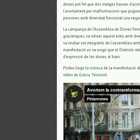
dones pel fet que dos metges hauran d’acredi
l’avortament per malformacions que puguin fer
persones amb diversitat funcional una veg
La campanya de l’Assemblea de Dones Femini
gracienques, va néixer aquest estiu amb dive
va multar set integrants de l’assemblea am
manifestació es va exigir que el Districte r
d’expressió de les dones al barri.
Podeu llegir la
crònica
de la manifestació al
vídeo de Gràcia Televisió
.