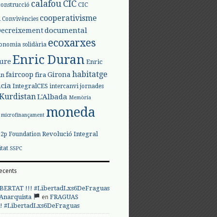
calafou
CIC
CIC
construcció
l
cooperativisme
Convivències
documental
Decreixement
ecoxarxes
onomia solidària
Enric Duran
iure
Enric
habitatge
faircoop
Girona
in
fira
cia
IntegralCES
intercanvi
jornades
Kurdistan
L'Albada
Memòria
moneda
microfinançament
Revolució Integral
p2p Foundation
itat
SSPC
ecents
BERTAT !!! #LibertadLxs6DeFraguas
en
 Anarquista
FRAGUAS
! #LibertadLxs6DeFraguas