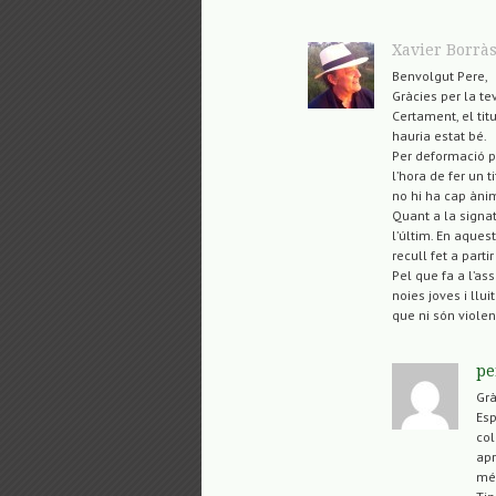
Xavier Borrà
Benvolgut Pere,
Gràcies per la tev
Certament, el tit
hauria estat bé.
Per deformació p
l’hora de fer un t
no hi ha cap ànim
Quant a la signa
l’últim. En aques
recull fet a parti
Pel que fa a l’a
noies joves i llu
que ni són violen
pe
Grà
Esp
col
apr
més