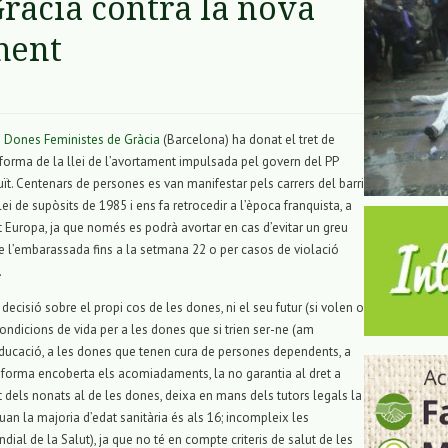
Gràcia contra la nova
ament
 Dones Feministes de Gràcia
(Barcelona) ha donat el tret de
eforma de la llei de l’avortament impulsada pel govern del PP
atuït. Centenars de persones es van manifestar pels carrers del barri
i de supòsits de 1985 i ens fa retrocedir a l’època franquista, a
t Europa, ja que només es podrà avortar en cas d’evitar un greu
a de l’embarassada fins a la setmana 22 o per casos de violació
.
decisió sobre el propi cos de les dones, ni el seu futur (si volen o
ondicions de vida per a les dones que si trien ser-ne (am
 educació, a les dones que tenen cura de persones dependents, a
forma encoberta els acomiadaments, la no garantia al dret a
et dels nonats al de les dones, deixa en mans dels tutors legals la
quan la majoria d’edat sanitària és als 16; incompleix les
al de la Salut), ja que no té en compte criteris de salut de les