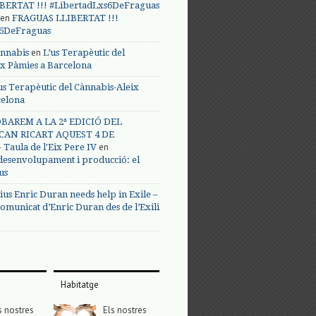
BERTAT !!! #LibertadLxs6DeFraguas
en
FRAGUAS LLIBERTAT !!!
s6DeFraguas
en
annabis
L’us Terapèutic del
ix Pàmies a Barcelona
us Terapèutic del Cànnabis-Aleix
celona
BAREM A LA 2ª EDICIÓ DEL
CAN RICART AQUEST 4 DE
en
Taula de l'Eix Pere IV
 desenvolupament i producció: el
us
ius Enric Duran needs help in Exile –
omunicat d’Enric Duran des de l’Exili
Habitatge
s nostres
Els nostres