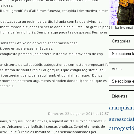
es idees.
liure i gratuit” és d´allò més funesta, estúpida i destructiva, a més
legalitzat sota un règim de partits i tirania com la que vivim. I el
ment impossible, doncs si per la dona o noia li resulta gratuït, per
Clicka les imat
 ho ha de fer, no ho és. Sempre algú paga les despeses! Res no és
Categories
nsabilitat, i d’això no en volen saber massa cosa.
at, però en aparences i màscares.
Categories
na conquesta personal, en darrera instància. Mai provindrà de cap
er un sistema de salut públic autogestionat, com estem proposant fa
Arxius
sistema de salut tirànic i oligàrquic, i que estigui legislat al seu
, i pastorejant gent, per seguir amb el domini i el negoci. Doncs
Arxius
de moment, no tenen arguments ni poden donar lliçons del que és
emocràcia.
Etiquetes
anarquism
Dimecres, 22 de gener, 2014 at 12:37
aureasocia
ons, crítiques i constructives, a aquest article, si m’ho permeteu:
ar, és típicament periodístic, i sensacionalista. Conté elements de
autogesti
criviu que “Gràcia es movilitza…”, és sensacionalisme i per