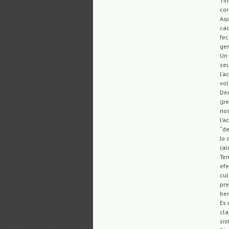
Tin
cor
Aqu
cad
fer
gen
Un 
seu
l’a
vol
Dem
(pe
nos
l’a
“de
Jo 
(al
Tem
efe
cul
pre
ben
Es 
cla
sis