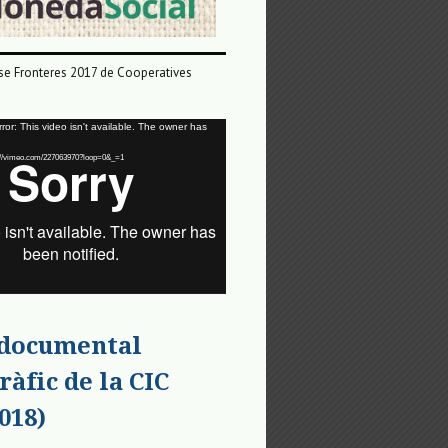
e Fronteres 2017 de Cooperatives
or: This video isn't available. The owner has
tps://vimeo.com/227063970?loop=0&_=1
 documental
ràfic de la CIC
018)