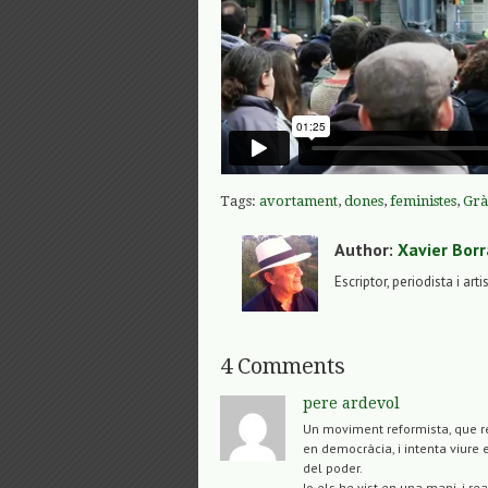
Tags:
avortament
,
dones
,
feministes
,
Grà
Author:
Xavier Borr
Escriptor, periodista i arti
4 Comments
pere ardevol
Un moviment reformista, que re
en democràcia, i intenta viure 
del poder.
Jo els he vist en una mani, i r