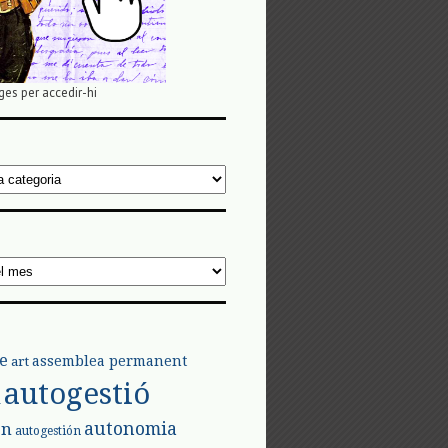
ges per accedir-hi
e
assemblea permanent
art
autogestió
l
autonomia
ón
autogestión