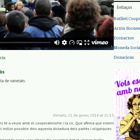
Enllaços
Butlletí Coop
Arxiu documen
Ecoxarxes
Moneda Social
Donacions
cia
às
sta de varietats.
Dimarts, 21 de gener, 2014 at 15:53
s té a veure amb el cooperativisme i la cic. Que afirma que estem
el millor possible dins aquesta dictadura dels partits i oligarquies
ealment fa pena i por alhora. No accepten debat, i tenen molta