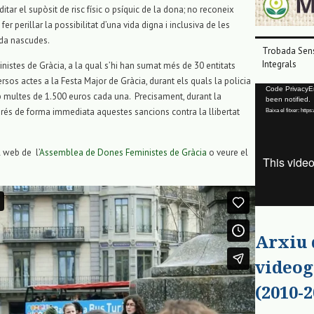
tar el supòsit de risc físic o psíquic de la dona; no reconeix
 perillar la possibilitat d’una vida digna i inclusiva de les
ada nascudes.
Trobada Sens
Integrals
stes de Gràcia, a la qual s’hi han sumat més de 30 entitats
rsos actes a la Festa Major de Gràcia, durant els quals la policia
Reproductor
Code PrivacyErr
b multes de 1.500 euros cada una. Precisament, durant la
been notified.
de
etirés de forma immediata aquestes sancions contra la llibertat
Baixa el fitxer: ht
vídeo
 web de l’
Assemblea de Dones Feministes de Gràcia
o veure el
Arxiu
videog
(2010-2