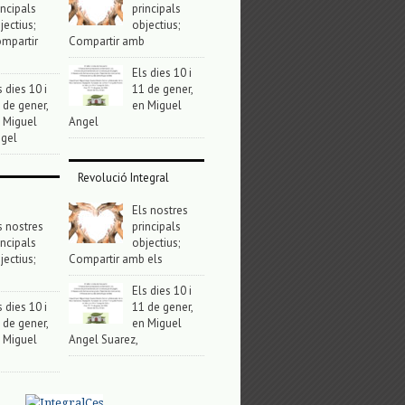
incipals
principals
jectius;
objectius;
mpartir
Compartir amb
Els dies 10 i
s dies 10 i
11 de gener,
 de gener,
en Miguel
 Miguel
Angel
gel
Revolució Integral
Els nostres
s nostres
principals
incipals
objectius;
jectius;
Compartir amb els
Els dies 10 i
s dies 10 i
11 de gener,
 de gener,
en Miguel
 Miguel
Angel Suarez,