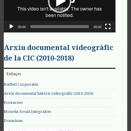
00:00
00:00
Arxiu documental videogràfic
de la CIC (2010-2018)
Enllaços
Butlletí Cooperatiu
Arxiu documental històric videogràfic (2010-2018)
Ecoxarxes
Moneda Social-Integralces
Donacions