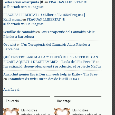
en
Federación Anarquista
FRAGUAS LLIBERTAT !!!
#LibertadLxs6DeFraguas
FRAGUAS LLIBERTAT !!! #LibertadLxs6DeFraguas |
en
KanPasqual
FRAGUAS LLIBERTAT !!!
#LibertadLxs6DeFraguas
en
Semillas de cannabis
L’us Terapèutic del Cànnabis-Aleix
Pàmies a Barcelona
en
Growlet
L’us Terapèutic del Cànnabis-Aleix Pàmies a
Barcelona
QUÈ ENS TROBAREM A LA 2ª EDICIÓ DEL TRASTER DE CAN
en
RICART AQUEST 4 DE SETEMBRE? – Taula de l'Eix Pere IV
Investigació, desenvolupament i producció: el projecte MaCus
Anarchist genius Enric Duran needs help in Exile – The Free
en
Comunicat d’Enric Duran des de l’Exili 23-04-19
Avis Legal
Educació
Habitatge
Els nostres
Els nostres
principals objectius;
principals objectius;