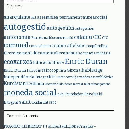
Etiquetes
anarquisme
aureasocial
assemblea permanent
art
autogestió
autogestión
autogestión
autonomia
calafou
CIC
CIC
Barcelona
bioconstrucció
comunal
cooperativisme
Convivències
coopfunding
documental
Decreixement
economia
economia solidària
Enric Duran
ecoxarxes
Educació lliure
habitatge
faircoop
Girona
Enric Duran
faircoin
fira
Independència
IntegralCES
intercanvi
jornades assembleàries
Kurdistan
L'Albada
Memòria històrica
mercat
microfinançament
moneda social
Revolució
p2p Foundation
salut
Integral
solidaritat
SSPC
Comentaris recents
FRAGUAS LLIBERTAT !!! #LibertadLxs6DeFraguas –