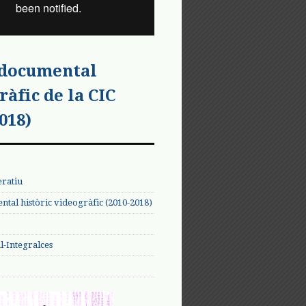
 documental
ràfic de la CIC
018)
eratiu
tal històric videogràfic (2010-2018)
-Integralces