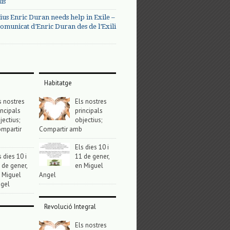
us
ius Enric Duran needs help in Exile –
omunicat d’Enric Duran des de l’Exili
Habitatge
s nostres
Els nostres
incipals
principals
jectius;
objectius;
mpartir
Compartir amb
Els dies 10 i
s dies 10 i
11 de gener,
 de gener,
en Miguel
 Miguel
Angel
gel
Revolució Integral
Els nostres