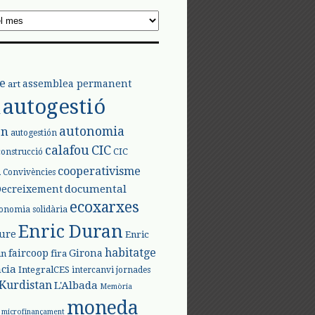
e
assemblea permanent
art
autogestió
l
autonomia
ón
autogestión
calafou
CIC
CIC
construcció
l
cooperativisme
Convivències
documental
Decreixement
ecoxarxes
onomia solidària
Enric Duran
iure
Enric
habitatge
faircoop
Girona
in
fira
cia
IntegralCES
intercanvi
jornades
Kurdistan
L'Albada
Memòria
moneda
microfinançament