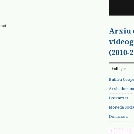
tari.
Arxiu
videog
(2010-2
Enllaços
Butlletí Coop
Arxiu documen
Ecoxarxes
Moneda Social
Donacions