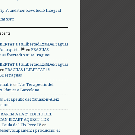
Revolució Integral
p2p Foundation
itat
SSPC
ecents
BERTAT !!! #LibertadLxs6DeFraguas
en
 Anarquista
FRAGUAS
! #LibertadLxs6DeFraguas
BERTAT !!! #LibertadLxs6DeFraguas
en
FRAGUAS LLIBERTAT !!!
s6DeFraguas
en
annabis
L’us Terapèutic del
ix Pàmies a Barcelona
us Terapèutic del Cànnabis-Aleix
celona
BAREM A LA 2ª EDICIÓ DEL
CAN RICART AQUEST 4 DE
en
Taula de l'Eix Pere IV
 desenvolupament i producció: el