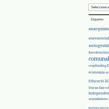
Arxius
Etiquetes
anarquism
aureasocia
autogesti
Barcelona
bio
comuna
coopfunding
economia
ec
Educació ll
Duran
fairco
Independèn
assembleàries
històrica
mercat