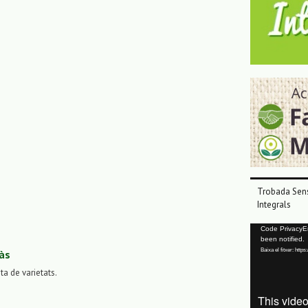
Trobada Sens
Integrals
Reproductor
Code PrivacyErr
been notified.
de
Baixa el fitxer: ht
às
vídeo
sta de varietats.