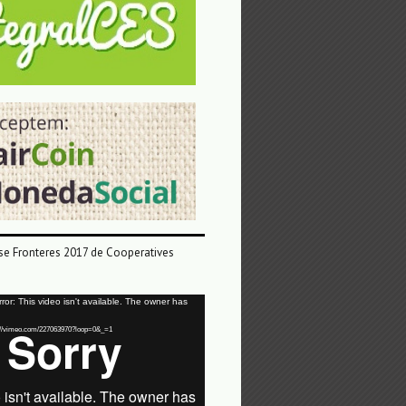
e Fronteres 2017 de Cooperatives
or: This video isn't available. The owner has
tps://vimeo.com/227063970?loop=0&_=1