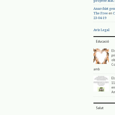
projecte MaC
Anarchist gen
en
The Free
C
23-04-19
Avis Legal
Educació
El
pr
ob
Co
amb
El
11
en
An
Salut