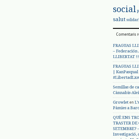
social
salut
solidar
Comentaris r
FRAGUAS LLI
– Federación
LLIBERTAT !!
FRAGUAS LLI
| KanPasqual
#LibertadLx
Semillas de c
Cànnabis-Ale
en
Growlet
L’
Pàmies a Bar
QUÈ ENS TRO
TRASTER DE 
SETEMBRE? – 
Investigació,