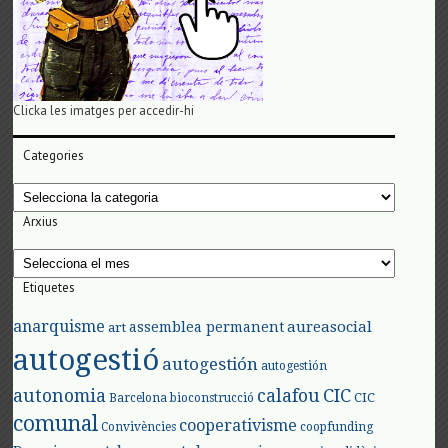
Clicka les imatges per accedir-hi
Categories
Categories
Arxius
Arxius
Etiquetes
anarquisme
aureasocial
assemblea permanent
art
autogestió
autogestión
autogestión
autonomia
calafou
CIC
CIC
Barcelona
bioconstrucció
comunal
cooperativisme
Convivències
coopfunding