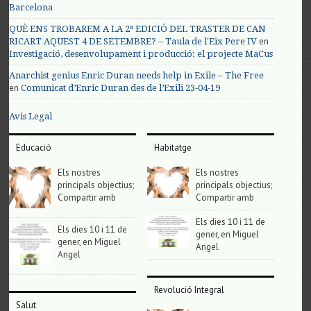
Barcelona
QUÈ ENS TROBAREM A LA 2ª EDICIÓ DEL TRASTER DE CAN
en
RICART AQUEST 4 DE SETEMBRE? – Taula de l'Eix Pere IV
Investigació, desenvolupament i producció: el projecte MaCus
Anarchist genius Enric Duran needs help in Exile – The Free
en
Comunicat d’Enric Duran des de l’Exili 23-04-19
Avis Legal
Educació
Habitatge
Els nostres
Els nostres
principals objectius;
principals objectius;
Compartir amb
Compartir amb
Els dies 10 i 11 de
Els dies 10 i 11 de
gener, en Miguel
gener, en Miguel
Angel
Angel
Revolució Integral
Salut