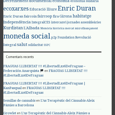
documental
Decreixement
economia
economia solidària
Enric Duran
ecoxarxes
Educació lliure
habitatge
faircoop
Girona
Enric Duran
faircoin
fira
Independència
IntegralCES
intercanvi
jornades assembleàries
Kurdistan
L'Albada
Memòria històrica
mercat
microfinançament
moneda social
Revolució
p2p Foundation
salut
Integral
solidaritat
SSPC
Comentaris recents
FRAGUAS LLIBERTAT !!! #LibertadLxs6DeFraguas –
en
Federación Anarquista
FRAGUAS LLIBERTAT !!!
#LibertadLxs6DeFraguas
FRAGUAS LLIBERTAT !!! #LibertadLxs6DeFraguas |
en
KanPasqual
FRAGUAS LLIBERTAT !!!
#LibertadLxs6DeFraguas
en
Semillas de cannabis
L’us Terapèutic del Cànnabis-Aleix
Pàmies a Barcelona
en
Growlet
L’us Terapèutic del Cànnabis-Aleix Pàmies a