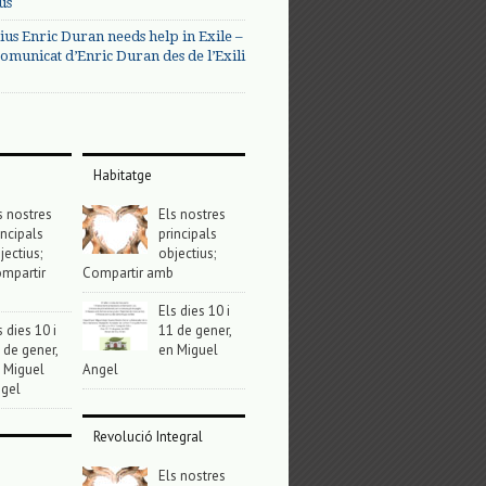
us
ius Enric Duran needs help in Exile –
omunicat d’Enric Duran des de l’Exili
Habitatge
s nostres
Els nostres
incipals
principals
jectius;
objectius;
mpartir
Compartir amb
Els dies 10 i
s dies 10 i
11 de gener,
 de gener,
en Miguel
 Miguel
Angel
gel
Revolució Integral
Els nostres