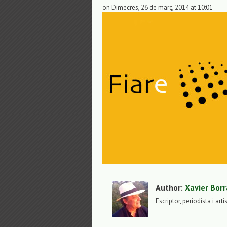
on Dimecres, 26 de març, 2014 at 10:01
Author:
Xavier Borr
Escriptor, periodista i arti