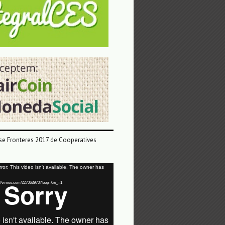
e Fronteres 2017 de Cooperatives
or: This video isn't available. The owner has
tps://vimeo.com/227063970?loop=0&_=1