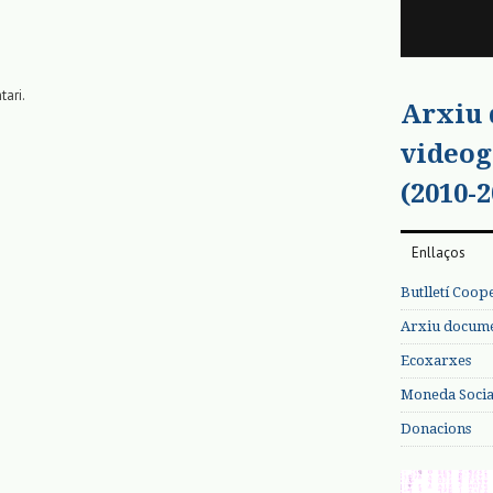
tari.
Arxiu
videog
(2010-2
Enllaços
Butlletí Coop
Arxiu documen
Ecoxarxes
Moneda Social
Donacions