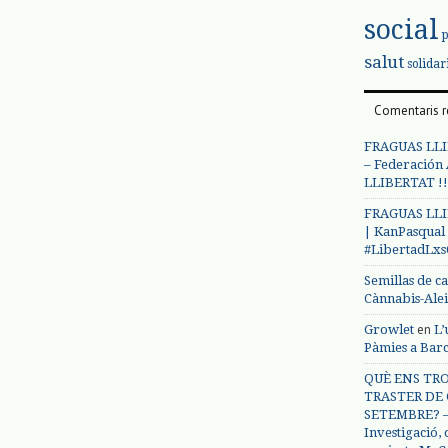
social
salut
solidar
Comentaris r
FRAGUAS LLI
– Federación
LLIBERTAT !!
FRAGUAS LLI
| KanPasqual
#LibertadLx
Semillas de c
Cànnabis-Ale
en
Growlet
L’
Pàmies a Bar
QUÈ ENS TRO
TRASTER DE 
SETEMBRE? – 
Investigació,