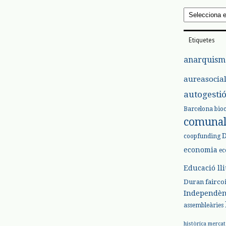
Arxius
Etiquetes
anarquism
aureasocia
autogesti
Barcelona
bio
comuna
coopfunding
economia
ec
Educació ll
Duran
fairco
Independèn
assembleàries
històrica
mercat