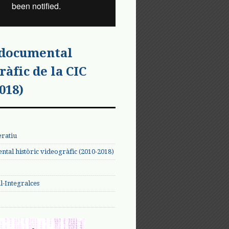
 documental
ràfic de la CIC
018)
eratiu
tal històric videogràfic (2010-2018)
-Integralces