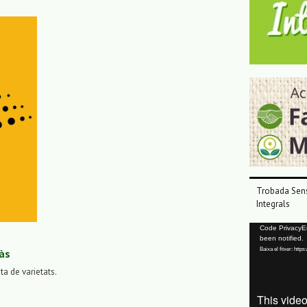
Trobada Sens
Integrals
Reproductor
Code PrivacyErr
been notified.
de
Baixa el fitxer: ht
às
vídeo
sta de varietats.