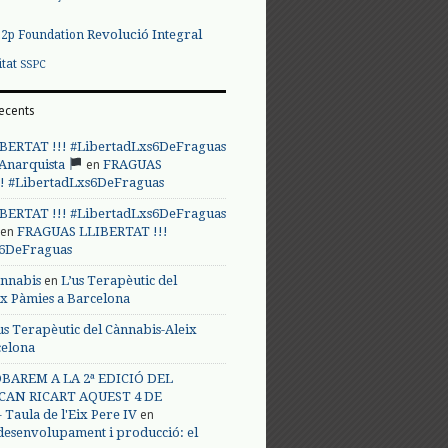
Revolució Integral
p2p Foundation
itat
SSPC
ecents
BERTAT !!! #LibertadLxs6DeFraguas
en
 Anarquista
FRAGUAS
! #LibertadLxs6DeFraguas
BERTAT !!! #LibertadLxs6DeFraguas
en
FRAGUAS LLIBERTAT !!!
s6DeFraguas
en
annabis
L’us Terapèutic del
ix Pàmies a Barcelona
us Terapèutic del Cànnabis-Aleix
celona
BAREM A LA 2ª EDICIÓ DEL
CAN RICART AQUEST 4 DE
en
Taula de l'Eix Pere IV
 desenvolupament i producció: el