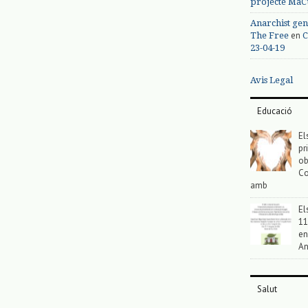
projecte MaC
Anarchist gen
en
The Free
C
23-04-19
Avis Legal
Educació
El
pr
ob
Co
amb
El
11
en
An
Salut