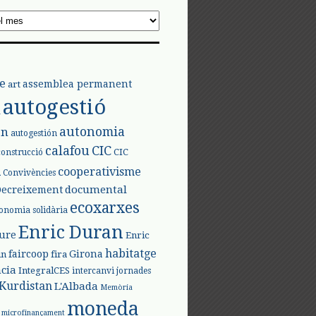
e
assemblea permanent
art
autogestió
l
autonomia
ón
autogestión
calafou
CIC
CIC
construcció
l
cooperativisme
Convivències
documental
Decreixement
ecoxarxes
onomia solidària
Enric Duran
iure
Enric
habitatge
faircoop
Girona
in
fira
cia
IntegralCES
intercanvi
jornades
Kurdistan
L'Albada
Memòria
moneda
microfinançament