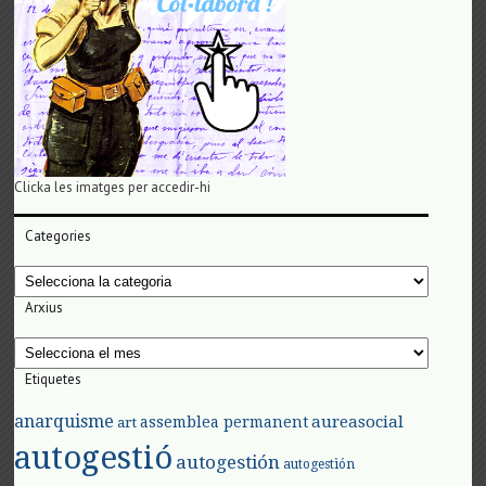
Clicka les imatges per accedir-hi
Categories
Categories
Arxius
Arxius
Etiquetes
anarquisme
aureasocial
assemblea permanent
art
autogestió
autogestión
autogestión