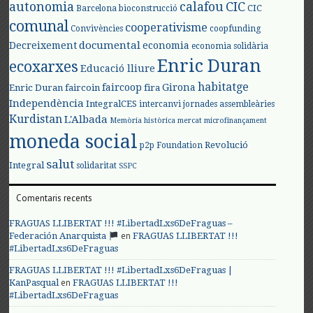
autonomia
calafou
CIC
CIC
Barcelona
bioconstrucció
comunal
cooperativisme
Convivències
coopfunding
documental
Decreixement
economia
economia solidària
Enric Duran
ecoxarxes
Educació lliure
habitatge
faircoop
Girona
Enric Duran
faircoin
fira
Independència
IntegralCES
intercanvi
jornades assembleàries
Kurdistan
L'Albada
Memòria històrica
mercat
microfinançament
moneda social
Revolució
p2p Foundation
salut
Integral
solidaritat
SSPC
Comentaris recents
FRAGUAS LLIBERTAT !!! #LibertadLxs6DeFraguas –
en
Federación Anarquista
FRAGUAS LLIBERTAT !!!
#LibertadLxs6DeFraguas
FRAGUAS LLIBERTAT !!! #LibertadLxs6DeFraguas |
en
KanPasqual
FRAGUAS LLIBERTAT !!!
#LibertadLxs6DeFraguas