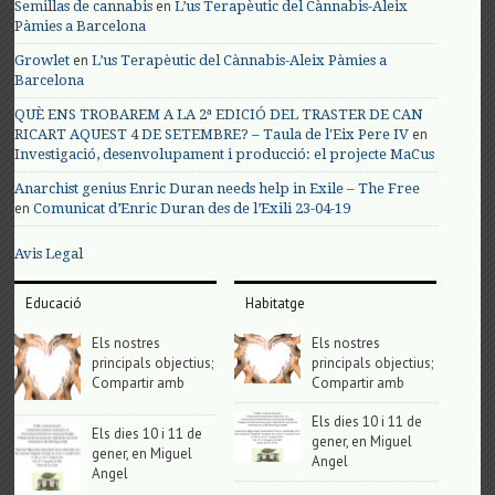
en
Semillas de cannabis
L’us Terapèutic del Cànnabis-Aleix
Pàmies a Barcelona
en
Growlet
L’us Terapèutic del Cànnabis-Aleix Pàmies a
Barcelona
QUÈ ENS TROBAREM A LA 2ª EDICIÓ DEL TRASTER DE CAN
en
RICART AQUEST 4 DE SETEMBRE? – Taula de l'Eix Pere IV
Investigació, desenvolupament i producció: el projecte MaCus
Anarchist genius Enric Duran needs help in Exile – The Free
en
Comunicat d’Enric Duran des de l’Exili 23-04-19
Avis Legal
Educació
Habitatge
Els nostres
Els nostres
principals objectius;
principals objectius;
Compartir amb
Compartir amb
Els dies 10 i 11 de
Els dies 10 i 11 de
gener, en Miguel
gener, en Miguel
Angel
Angel