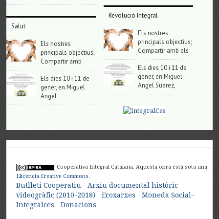
Revolució Integral
Salut
Els nostres
principals objectius;
Els nostres
Compartir amb els
principals objectius;
Compartir amb
Els dies 10 i 11 de
gener, en Miguel
Els dies 10 i 11 de
Angel Suarez,
gener, en Miguel
Angel
Cooperativa Integral Catalana. Aquesta obra està sota una
Llicència Creative Commons
.
Butlletí Cooperatiu
Arxiu documental històric
videogràfic (2010-2018)
Ecoxarxes
Moneda Social-
Integralces
Donacions