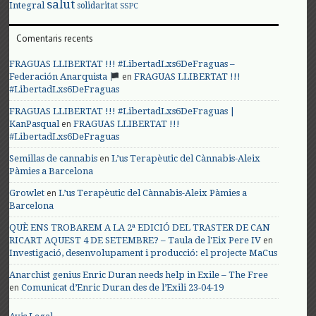
salut
Integral
solidaritat
SSPC
Comentaris recents
FRAGUAS LLIBERTAT !!! #LibertadLxs6DeFraguas –
en
Federación Anarquista
FRAGUAS LLIBERTAT !!!
#LibertadLxs6DeFraguas
FRAGUAS LLIBERTAT !!! #LibertadLxs6DeFraguas |
en
KanPasqual
FRAGUAS LLIBERTAT !!!
#LibertadLxs6DeFraguas
en
Semillas de cannabis
L’us Terapèutic del Cànnabis-Aleix
Pàmies a Barcelona
en
Growlet
L’us Terapèutic del Cànnabis-Aleix Pàmies a
Barcelona
QUÈ ENS TROBAREM A LA 2ª EDICIÓ DEL TRASTER DE CAN
en
RICART AQUEST 4 DE SETEMBRE? – Taula de l'Eix Pere IV
Investigació, desenvolupament i producció: el projecte MaCus
Anarchist genius Enric Duran needs help in Exile – The Free
en
Comunicat d’Enric Duran des de l’Exili 23-04-19