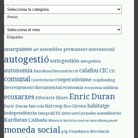
Categories
Arxius
Arxius
Etiquetes
anarquisme
aureasocial
assemblea permanent
art
autogestió
autogestión
autogestión
autonomia
calafou
CIC
CIC
Barcelona
bioconstrucció
comunal
cooperativisme
Convivències
coopfunding
documental
Decreixement
economia
economia solidària
Enric Duran
ecoxarxes
Educació lliure
habitatge
faircoop
Girona
Enric Duran
faircoin
fira
Independència
IntegralCES
intercanvi
jornades assembleàries
Kurdistan
L'Albada
Memòria històrica
mercat
microfinançament
moneda social
Revolució
p2p Foundation