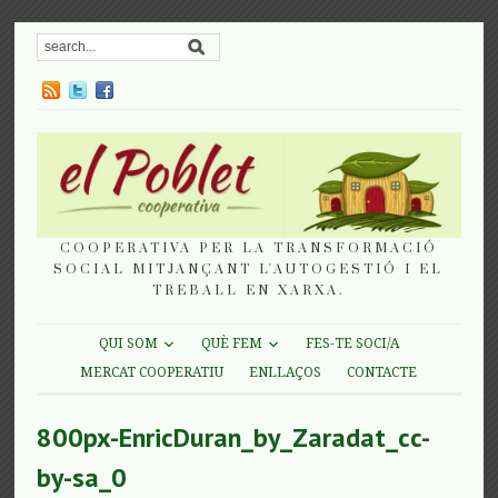
COOPERATIVA PER LA TRANSFORMACIÓ
SOCIAL MITJANÇANT L'AUTOGESTIÓ I EL
TREBALL EN XARXA.
QUI SOM
QUÈ FEM
FES-TE SOCI/A
MERCAT COOPERATIU
ENLLAÇOS
CONTACTE
800px-EnricDuran_by_Zaradat_cc-
by-sa_0