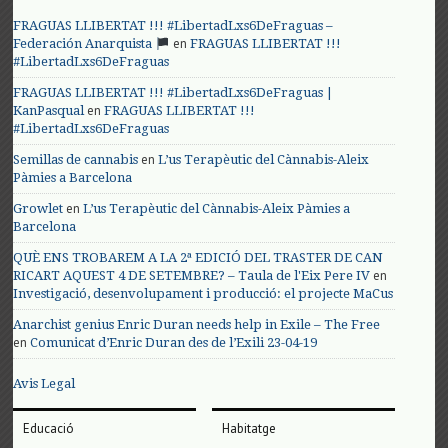
FRAGUAS LLIBERTAT !!! #LibertadLxs6DeFraguas –
en
Federación Anarquista
FRAGUAS LLIBERTAT !!!
#LibertadLxs6DeFraguas
FRAGUAS LLIBERTAT !!! #LibertadLxs6DeFraguas |
en
KanPasqual
FRAGUAS LLIBERTAT !!!
#LibertadLxs6DeFraguas
en
Semillas de cannabis
L’us Terapèutic del Cànnabis-Aleix
Pàmies a Barcelona
en
Growlet
L’us Terapèutic del Cànnabis-Aleix Pàmies a
Barcelona
QUÈ ENS TROBAREM A LA 2ª EDICIÓ DEL TRASTER DE CAN
en
RICART AQUEST 4 DE SETEMBRE? – Taula de l'Eix Pere IV
Investigació, desenvolupament i producció: el projecte MaCus
Anarchist genius Enric Duran needs help in Exile – The Free
en
Comunicat d’Enric Duran des de l’Exili 23-04-19
Avis Legal
Educació
Habitatge