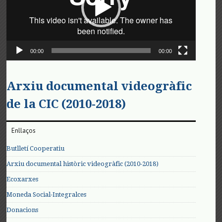
00:00
00:00
Arxiu documental videogràfic
de la CIC (2010-2018)
Enllaços
Butlletí Cooperatiu
Arxiu documental històric videogràfic (2010-2018)
Ecoxarxes
Moneda Social-Integralces
Donacions