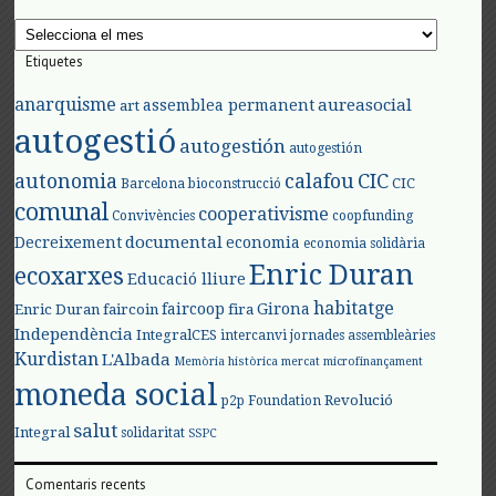
Arxius
Etiquetes
anarquisme
aureasocial
assemblea permanent
art
autogestió
autogestión
autogestión
autonomia
calafou
CIC
CIC
Barcelona
bioconstrucció
comunal
cooperativisme
Convivències
coopfunding
documental
Decreixement
economia
economia solidària
Enric Duran
ecoxarxes
Educació lliure
habitatge
faircoop
Girona
Enric Duran
faircoin
fira
Independència
IntegralCES
intercanvi
jornades assembleàries
Kurdistan
L'Albada
Memòria històrica
mercat
microfinançament
moneda social
Revolució
p2p Foundation
salut
Integral
solidaritat
SSPC
Comentaris recents