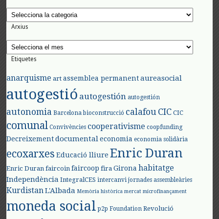
Categories
Arxius
Arxius
Etiquetes
anarquisme
aureasocial
assemblea permanent
art
autogestió
autogestión
autogestión
autonomia
calafou
CIC
CIC
Barcelona
bioconstrucció
comunal
cooperativisme
Convivències
coopfunding
documental
Decreixement
economia
economia solidària
Enric Duran
ecoxarxes
Educació lliure
habitatge
faircoop
Girona
Enric Duran
faircoin
fira
Independència
IntegralCES
intercanvi
jornades assembleàries
Kurdistan
L'Albada
Memòria històrica
mercat
microfinançament
moneda social
Revolució
p2p Foundation