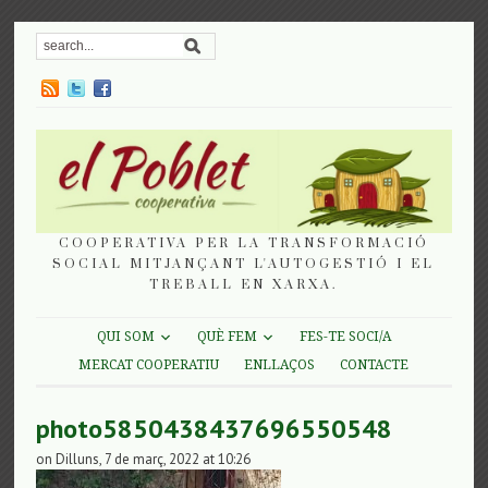
COOPERATIVA PER LA TRANSFORMACIÓ
SOCIAL MITJANÇANT L'AUTOGESTIÓ I EL
TREBALL EN XARXA.
QUI SOM
QUÈ FEM
FES-TE SOCI/A
MERCAT COOPERATIU
ENLLAÇOS
CONTACTE
photo5850438437696550548
on Dilluns, 7 de març, 2022 at 10:26