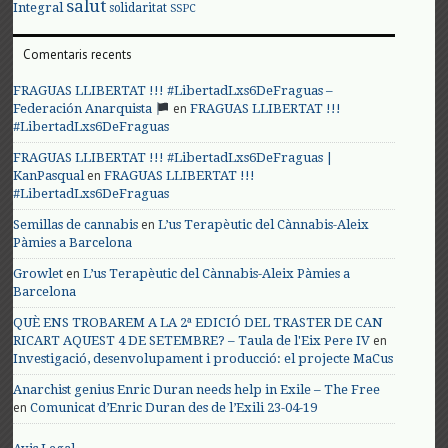
salut
Integral
solidaritat
SSPC
Comentaris recents
FRAGUAS LLIBERTAT !!! #LibertadLxs6DeFraguas –
en
Federación Anarquista
FRAGUAS LLIBERTAT !!!
#LibertadLxs6DeFraguas
FRAGUAS LLIBERTAT !!! #LibertadLxs6DeFraguas |
en
KanPasqual
FRAGUAS LLIBERTAT !!!
#LibertadLxs6DeFraguas
en
Semillas de cannabis
L’us Terapèutic del Cànnabis-Aleix
Pàmies a Barcelona
en
Growlet
L’us Terapèutic del Cànnabis-Aleix Pàmies a
Barcelona
QUÈ ENS TROBAREM A LA 2ª EDICIÓ DEL TRASTER DE CAN
en
RICART AQUEST 4 DE SETEMBRE? – Taula de l'Eix Pere IV
Investigació, desenvolupament i producció: el projecte MaCus
Anarchist genius Enric Duran needs help in Exile – The Free
en
Comunicat d’Enric Duran des de l’Exili 23-04-19