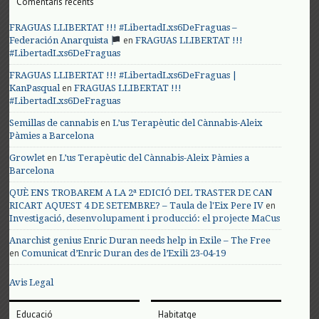
Comentaris recents
FRAGUAS LLIBERTAT !!! #LibertadLxs6DeFraguas –
en
Federación Anarquista
FRAGUAS LLIBERTAT !!!
#LibertadLxs6DeFraguas
FRAGUAS LLIBERTAT !!! #LibertadLxs6DeFraguas |
en
KanPasqual
FRAGUAS LLIBERTAT !!!
#LibertadLxs6DeFraguas
en
Semillas de cannabis
L’us Terapèutic del Cànnabis-Aleix
Pàmies a Barcelona
en
Growlet
L’us Terapèutic del Cànnabis-Aleix Pàmies a
Barcelona
QUÈ ENS TROBAREM A LA 2ª EDICIÓ DEL TRASTER DE CAN
en
RICART AQUEST 4 DE SETEMBRE? – Taula de l'Eix Pere IV
Investigació, desenvolupament i producció: el projecte MaCus
Anarchist genius Enric Duran needs help in Exile – The Free
en
Comunicat d’Enric Duran des de l’Exili 23-04-19
Avis Legal
Educació
Habitatge