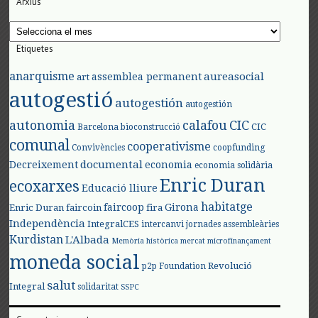
Arxius
Arxius
Etiquetes
anarquisme
aureasocial
assemblea permanent
art
autogestió
autogestión
autogestión
autonomia
calafou
CIC
CIC
Barcelona
bioconstrucció
comunal
cooperativisme
Convivències
coopfunding
documental
Decreixement
economia
economia solidària
Enric Duran
ecoxarxes
Educació lliure
habitatge
faircoop
Girona
Enric Duran
faircoin
fira
Independència
IntegralCES
intercanvi
jornades assembleàries
Kurdistan
L'Albada
Memòria històrica
mercat
microfinançament
moneda social
Revolució
p2p Foundation
salut
Integral
solidaritat
SSPC