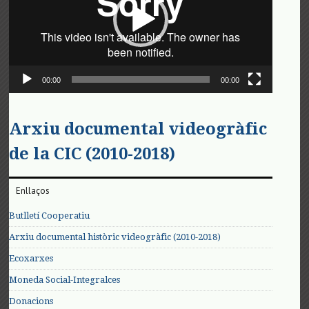
00:00
00:00
Arxiu documental videogràfic
de la CIC (2010-2018)
Enllaços
Butlletí Cooperatiu
Arxiu documental històric videogràfic (2010-2018)
Ecoxarxes
Moneda Social-Integralces
Donacions