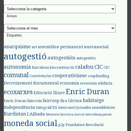
Categories
Arxius
Arxius
Etiquetes
anarquisme
aureasocial
assemblea permanent
art
autogestió
autogestión
autogestión
autonomia
calafou
CIC
CIC
Barcelona
bioconstrucció
comunal
cooperativisme
Convivències
coopfunding
documental
Decreixement
economia
economia solidària
Enric Duran
ecoxarxes
Educació lliure
habitatge
faircoop
Girona
Enric Duran
faircoin
fira
Independència
IntegralCES
intercanvi
jornades assembleàries
Kurdistan
L'Albada
Memòria històrica
mercat
microfinançament
moneda social
Revolució
p2p Foundation