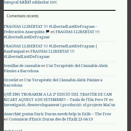
salut
Integral
solidaritat
SSPC
Comentaris recents
FRAGUAS LLIBERTAT !!! #LibertadLxs6DeFraguas –
en
Federación Anarquista
FRAGUAS LLIBERTAT !!!
#LibertadLxs6DeFraguas
FRAGUAS LLIBERTAT !!! #LibertadLxs6DeFraguas |
en
KanPasqual
FRAGUAS LLIBERTAT !!!
#LibertadLxs6DeFraguas
en
Semillas de cannabis
L’us Terapèutic del Cànnabis-Aleix
Pàmies a Barcelona
en
Growlet
L’us Terapèutic del Cànnabis-Aleix Pàmies a
Barcelona
QUÈ ENS TROBAREM A LA 2ª EDICIÓ DEL TRASTER DE CAN
en
RICART AQUEST 4 DE SETEMBRE? – Taula de l'Eix Pere IV
Investigació, desenvolupament i producció: el projecte MaCus
Anarchist genius Enric Duran needs help in Exile – The Free
en
Comunicat d’Enric Duran des de l’Exili 23-04-19