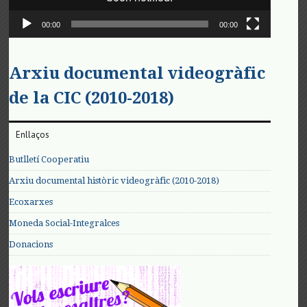
00:00
00:00
Arxiu documental videogràfic
de la CIC (2010-2018)
Enllaços
Butlletí Cooperatiu
Arxiu documental històric videogràfic (2010-2018)
Ecoxarxes
Moneda Social-Integralces
Donacions