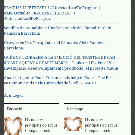
FRAGUAS LLIBERTAT !!! #LibertadLxs6DeFraguas |
en
KanPasqual
FRAGUAS LLIBERTAT !!!
#LibertadLxs6DeFraguas
en
Semillas de cannabis
L’us Terapèutic del Cànnabis-Aleix
Pàmies a Barcelona
en
Growlet
L’us Terapèutic del Cànnabis-Aleix Pàmies a
Barcelona
QUÈ ENS TROBAREM A LA 2ª EDICIÓ DEL TRASTER DE CAN
en
RICART AQUEST 4 DE SETEMBRE? – Taula de l'Eix Pere IV
Investigació, desenvolupament i producció: el projecte MaCus
Anarchist genius Enric Duran needs help in Exile – The Free
en
Comunicat d’Enric Duran des de l’Exili 23-04-19
Avis Legal
Educació
Habitatge
Els nostres
Els nostres
principals objectius;
principals objectius;
Compartir amb
Compartir amb