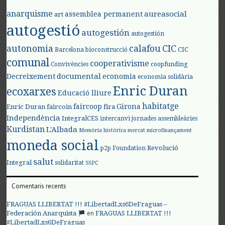
anarquisme
aureasocial
assemblea permanent
art
autogestió
autogestión
autogestión
autonomia
calafou
CIC
CIC
Barcelona
bioconstrucció
comunal
cooperativisme
Convivències
coopfunding
documental
Decreixement
economia
economia solidària
Enric Duran
ecoxarxes
Educació lliure
habitatge
faircoop
Girona
Enric Duran
faircoin
fira
Independència
IntegralCES
intercanvi
jornades assembleàries
Kurdistan
L'Albada
Memòria històrica
mercat
microfinançament
moneda social
Revolució
p2p Foundation
salut
Integral
solidaritat
SSPC
Comentaris recents
FRAGUAS LLIBERTAT !!! #LibertadLxs6DeFraguas –
en
Federación Anarquista
FRAGUAS LLIBERTAT !!!
#LibertadLxs6DeFraguas