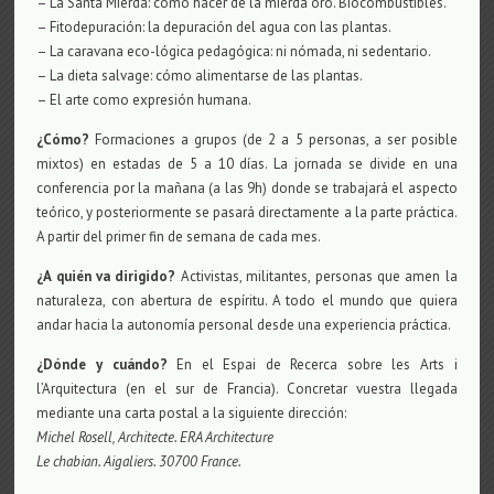
– La Santa Mierda: cómo hacer de la mierda oro. Biocombustibles.
– Fitodepuración: la depuración del agua con las plantas.
– La caravana eco-lógica pedagógica: ni nómada, ni sedentario.
– La dieta salvage: cómo alimentarse de las plantas.
– El arte como expresión humana.
¿Cómo?
Formaciones a grupos (de 2 a 5 personas, a ser posible
mixtos) en estadas de 5 a 10 días. La jornada se divide en una
conferencia por la mañana (a las 9h) donde se trabajará el aspecto
teórico, y posteriormente se pasará directamente a la parte práctica.
A partir del primer fin de semana de cada mes.
¿A quién va dirigido?
Activistas, militantes, personas que amen la
naturaleza, con abertura de espíritu. A todo el mundo que quiera
andar hacia la autonomía personal desde una experiencia práctica.
¿Dónde y cuándo?
En el Espai de Recerca sobre les Arts i
l’Arquitectura (en el sur de Francia). Concretar vuestra llegada
mediante una carta postal a la siguiente dirección:
Michel Rosell, Architecte. ERA Architecture
Le chabian. Aigaliers. 30700 France.