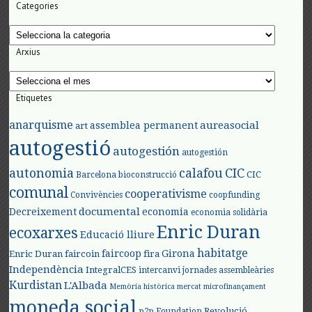
Categories
Categories
Arxius
Arxius
Etiquetes
anarquisme
aureasocial
assemblea permanent
art
autogestió
autogestión
autogestión
autonomia
calafou
CIC
CIC
Barcelona
bioconstrucció
comunal
cooperativisme
Convivències
coopfunding
documental
Decreixement
economia
economia solidària
Enric Duran
ecoxarxes
Educació lliure
habitatge
faircoop
Girona
Enric Duran
faircoin
fira
Independència
IntegralCES
intercanvi
jornades assembleàries
Kurdistan
L'Albada
Memòria històrica
mercat
microfinançament
moneda social
Revolució
p2p Foundation