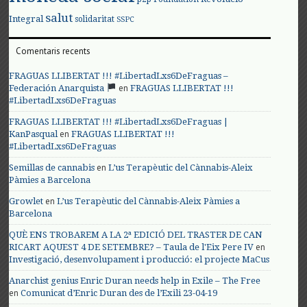
salut
Integral
solidaritat
SSPC
Comentaris recents
FRAGUAS LLIBERTAT !!! #LibertadLxs6DeFraguas –
en
Federación Anarquista
FRAGUAS LLIBERTAT !!!
#LibertadLxs6DeFraguas
FRAGUAS LLIBERTAT !!! #LibertadLxs6DeFraguas |
en
KanPasqual
FRAGUAS LLIBERTAT !!!
#LibertadLxs6DeFraguas
en
Semillas de cannabis
L’us Terapèutic del Cànnabis-Aleix
Pàmies a Barcelona
en
Growlet
L’us Terapèutic del Cànnabis-Aleix Pàmies a
Barcelona
QUÈ ENS TROBAREM A LA 2ª EDICIÓ DEL TRASTER DE CAN
en
RICART AQUEST 4 DE SETEMBRE? – Taula de l'Eix Pere IV
Investigació, desenvolupament i producció: el projecte MaCus
Anarchist genius Enric Duran needs help in Exile – The Free
en
Comunicat d’Enric Duran des de l’Exili 23-04-19