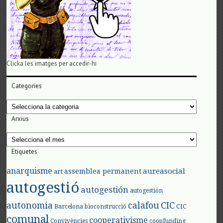
Clicka les imatges per accedir-hi
Categories
Categories
Arxius
Arxius
Etiquetes
anarquisme
aureasocial
assemblea permanent
art
autogestió
autogestión
autogestión
autonomia
calafou
CIC
CIC
Barcelona
bioconstrucció
comunal
cooperativisme
Convivències
coopfunding