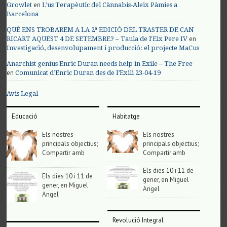
en
Growlet
L’us Terapèutic del Cànnabis-Aleix Pàmies a
Barcelona
QUÈ ENS TROBAREM A LA 2ª EDICIÓ DEL TRASTER DE CAN
en
RICART AQUEST 4 DE SETEMBRE? – Taula de l'Eix Pere IV
Investigació, desenvolupament i producció: el projecte MaCus
Anarchist genius Enric Duran needs help in Exile – The Free
en
Comunicat d’Enric Duran des de l’Exili 23-04-19
Avis Legal
Educació
Habitatge
Els nostres
Els nostres
principals objectius;
principals objectius;
Compartir amb
Compartir amb
Els dies 10 i 11 de
Els dies 10 i 11 de
gener, en Miguel
gener, en Miguel
Angel
Angel
Revolució Integral