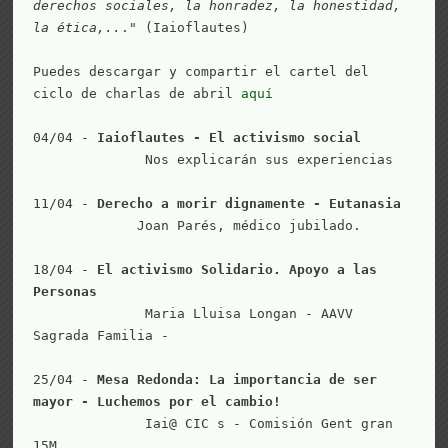
derechos sociales, la honradez, la honestidad, 
la ética,..
." (Iaioflautes)

Puedes descargar y compartir el cartel del 
ciclo de charlas de abril 
aquí
04/04 - 
Iaioflautes - El activismo social
              Nos explicarán sus experiencias

11/04 - 
Derecho a morir dignamente - Eutanasia
             Joan Parés, médico jubilado.

18/04 - 
El activismo Solidario. Apoyo a las 
Personas
              Maria Lluisa Longan - AAVV 
Sagrada Familia -

25/04 - 
Mesa Redonda: La importancia de ser 
mayor - Luchemos por el cambio!
              Iai@ CIC s - Comisión Gent gran 
15M