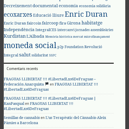
documental
Decreixement
economia
economia solidària
Enric Duran
ecoxarxes
Educació lliure
habitatge
faircoop
Girona
Enric Duran
faircoin
fira
Independència
IntegralCES
intercanvi
jornades assembleàries
Kurdistan
L'Albada
Memòria històrica
mercat
microfinançament
moneda social
Revolució
p2p Foundation
salut
Integral
solidaritat
SSPC
Comentaris recents
FRAGUAS LLIBERTAT !!! #LibertadLxs6DeFraguas –
en
Federación Anarquista
FRAGUAS LLIBERTAT !!!
#LibertadLxs6DeFraguas
FRAGUAS LLIBERTAT !!! #LibertadLxs6DeFraguas |
en
KanPasqual
FRAGUAS LLIBERTAT !!!
#LibertadLxs6DeFraguas
en
Semillas de cannabis
L’us Terapèutic del Cànnabis-Aleix
Pàmies a Barcelona