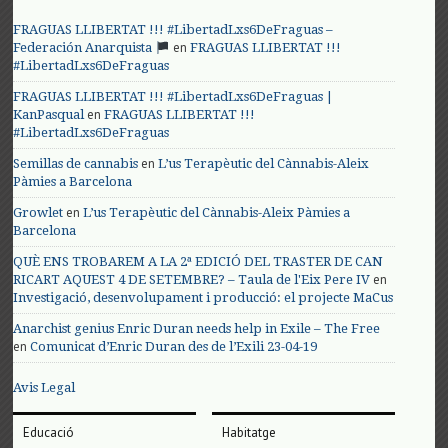
FRAGUAS LLIBERTAT !!! #LibertadLxs6DeFraguas –
en
Federación Anarquista
FRAGUAS LLIBERTAT !!!
#LibertadLxs6DeFraguas
FRAGUAS LLIBERTAT !!! #LibertadLxs6DeFraguas |
en
KanPasqual
FRAGUAS LLIBERTAT !!!
#LibertadLxs6DeFraguas
en
Semillas de cannabis
L’us Terapèutic del Cànnabis-Aleix
Pàmies a Barcelona
en
Growlet
L’us Terapèutic del Cànnabis-Aleix Pàmies a
Barcelona
QUÈ ENS TROBAREM A LA 2ª EDICIÓ DEL TRASTER DE CAN
en
RICART AQUEST 4 DE SETEMBRE? – Taula de l'Eix Pere IV
Investigació, desenvolupament i producció: el projecte MaCus
Anarchist genius Enric Duran needs help in Exile – The Free
en
Comunicat d’Enric Duran des de l’Exili 23-04-19
Avis Legal
Educació
Habitatge