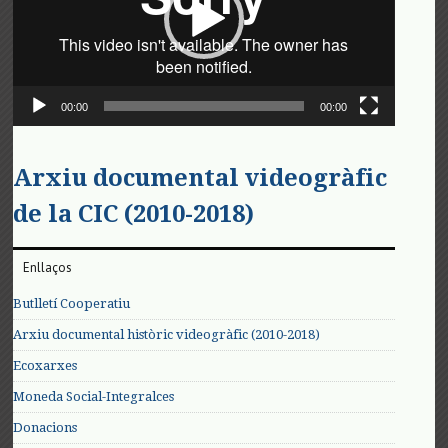
00:00
00:00
Arxiu documental videogràfic
de la CIC (2010-2018)
Enllaços
Butlletí Cooperatiu
Arxiu documental històric videogràfic (2010-2018)
Ecoxarxes
Moneda Social-Integralces
Donacions