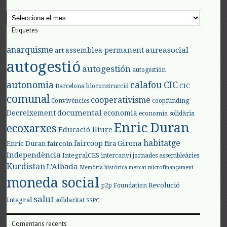
Arxius
Etiquetes
anarquisme
aureasocial
assemblea permanent
art
autogestió
autogestión
autogestión
autonomia
calafou
CIC
CIC
Barcelona
bioconstrucció
comunal
cooperativisme
Convivències
coopfunding
documental
Decreixement
economia
economia solidària
Enric Duran
ecoxarxes
Educació lliure
habitatge
faircoop
Girona
Enric Duran
faircoin
fira
Independència
IntegralCES
intercanvi
jornades assembleàries
Kurdistan
L'Albada
Memòria històrica
mercat
microfinançament
moneda social
Revolució
p2p Foundation
salut
Integral
solidaritat
SSPC
Comentaris recents