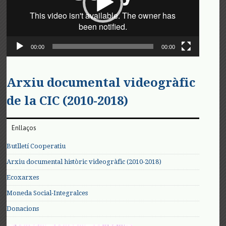
00:00
00:00
Arxiu documental videogràfic
de la CIC (2010-2018)
Enllaços
Butlletí Cooperatiu
Arxiu documental històric videogràfic (2010-2018)
Ecoxarxes
Moneda Social-Integralces
Donacions