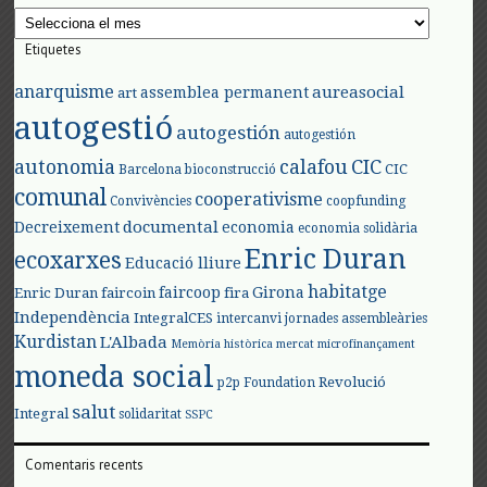
Arxius
Etiquetes
anarquisme
aureasocial
assemblea permanent
art
autogestió
autogestión
autogestión
autonomia
calafou
CIC
CIC
Barcelona
bioconstrucció
comunal
cooperativisme
Convivències
coopfunding
documental
Decreixement
economia
economia solidària
Enric Duran
ecoxarxes
Educació lliure
habitatge
faircoop
Girona
Enric Duran
faircoin
fira
Independència
IntegralCES
intercanvi
jornades assembleàries
Kurdistan
L'Albada
Memòria històrica
mercat
microfinançament
moneda social
Revolució
p2p Foundation
salut
Integral
solidaritat
SSPC
Comentaris recents