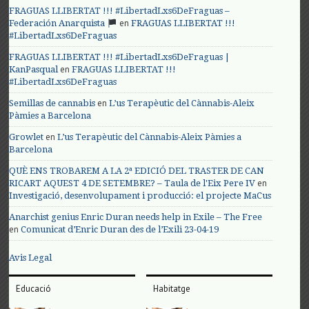
FRAGUAS LLIBERTAT !!! #LibertadLxs6DeFraguas –
en
Federación Anarquista
FRAGUAS LLIBERTAT !!!
#LibertadLxs6DeFraguas
FRAGUAS LLIBERTAT !!! #LibertadLxs6DeFraguas |
en
KanPasqual
FRAGUAS LLIBERTAT !!!
#LibertadLxs6DeFraguas
en
Semillas de cannabis
L’us Terapèutic del Cànnabis-Aleix
Pàmies a Barcelona
en
Growlet
L’us Terapèutic del Cànnabis-Aleix Pàmies a
Barcelona
QUÈ ENS TROBAREM A LA 2ª EDICIÓ DEL TRASTER DE CAN
en
RICART AQUEST 4 DE SETEMBRE? – Taula de l'Eix Pere IV
Investigació, desenvolupament i producció: el projecte MaCus
Anarchist genius Enric Duran needs help in Exile – The Free
en
Comunicat d’Enric Duran des de l’Exili 23-04-19
Avis Legal
Educació
Habitatge