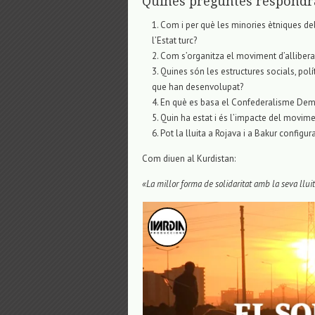
Quines preguntes respondr
Com i per què les minories ètniques del
l’Estat turc?
Com s’organitza el moviment d’alliber
Quines són les estructures socials, pol
que han desenvolupat?
En què es basa el Confederalisme Dem
Quin ha estat i és l’impacte del movimen
Pot la lluita a Rojava i a Bakur configu
Com diuen al Kurdistan:
«La millor forma de solidaritat amb la seva llui