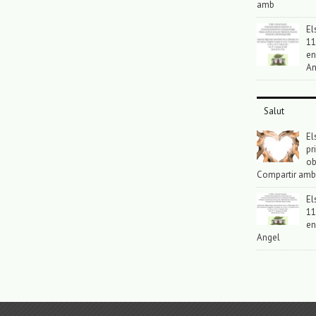
amb
El
11
en
An
Salut
El
pr
ob
Compartir amb
El
11
en
Angel