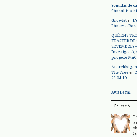
Semillas de c
Cànnabis-Ale
en
Growlet
L’
Pàmies a Bar
QUÈ ENS TRO
TRASTER DE 
SETEMBRE? – 
Investigació,
projecte MaC
Anarchist gen
en
The Free
C
23-04-19
Avis Legal
Educació
El
pr
ob
Co