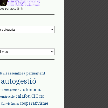
ges per accedir-hi
e
assemblea permanent
art
autogestió
l
autonomia
ón
autogestión
calafou
CIC
CIC
construcció
l
cooperativisme
Convivències