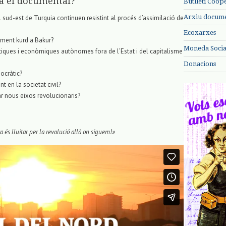
à el documental?
Butlletí Coop
Arxiu documen
 sud-est de Turquia continuen resistint al procés d’assimilació de
Ecoxarxes
ament kurd a Bakur?
Moneda Social
ítiques i econòmiques autònomes fora de l’Estat i del capitalisme
Donacions
ocràtic?
t en la societat civil?
rar nous eixos revolucionaris?
ta és lluitar per la revolució allà on siguem!»