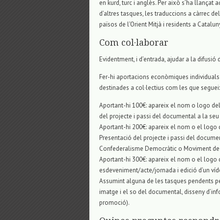
en kurd, turc i anglès. Per això s’ha llançat
d’altres tasques, les traduccions a càrrec d
països de l’Orient Mitjà i residents a Catalun
Com col·laborar
Evidentment, i d’entrada, ajudar a la difusió 
Fer-hi aportacions econòmiques individuals i
destinades a col·lectius com les que seguei
Aportant-hi 100€: apareix el nom o logo del 
del projecte i passi del documental a la seu 
Aportant-hi 200€: apareix el nom o el logo d
Presentació del projecte i passi del documen
Confederalisme Democràtic o Moviment de D
Aportant-hi 300€: apareix el nom o el logo de
esdeveniment/acte/jornada i edició d’un víd
Assumint alguna de les tasques pendents per
imatge i el so del documental, disseny d’inf
promoció).