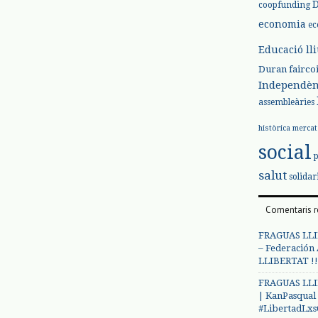
coopfunding
economia
ec
Educació ll
Duran
fairco
Independèn
assembleàries
històrica
mercat
social
salut
solidar
Comentaris r
FRAGUAS LLI
– Federación
LLIBERTAT !!
FRAGUAS LLI
| KanPasqual
#LibertadLx