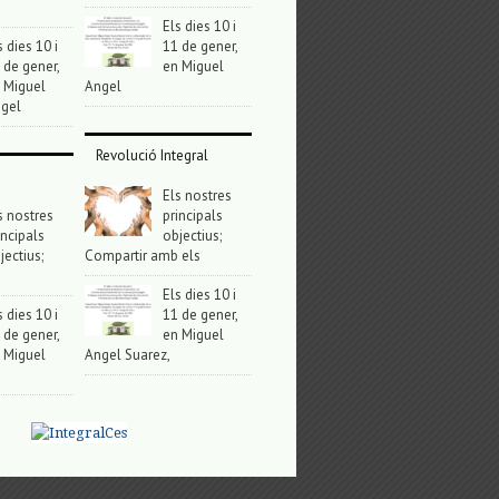
Els dies 10 i
s dies 10 i
11 de gener,
 de gener,
en Miguel
 Miguel
Angel
gel
Revolució Integral
Els nostres
s nostres
principals
incipals
objectius;
jectius;
Compartir amb els
Els dies 10 i
s dies 10 i
11 de gener,
 de gener,
en Miguel
 Miguel
Angel Suarez,