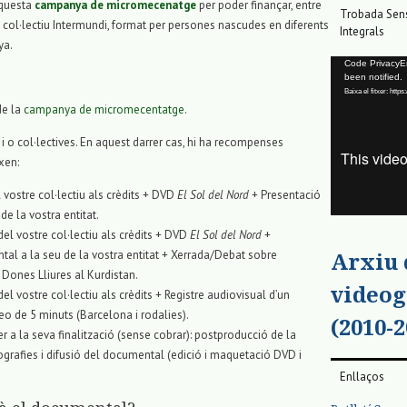
 aquesta
campanya de micromecenatge
per poder finançar, entre
Trobada Sens
el col·lectiu Intermundi, format per persones nascudes en diferents
Integrals
ya.
Reproductor
Code PrivacyErr
been notified.
de
Baixa el fitxer: ht
vídeo
de la
campanya de micromecentatge
.
 o col·lectives. En aquest darrer cas, hi ha recompenses
xen:
vostre col·lectiu als crèdits + DVD
El Sol del Nord
+ Presentació
de la vostra entitat.
el vostre col·lectiu als crèdits + DVD
El Sol del Nord
+
tal a la seu de la vostra entitat + Xerrada/Debat sobre
Arxiu
ones Lliures al Kurdistan.
videog
l vostre col·lectiu als crèdits + Registre audiovisual d’un
eo de 5 minuts (Barcelona i rodalies).
(2010-2
 a la seva finalització (sense cobrar): postproducció de la
ografies i difusió del documental (edició i maquetació DVD i
Enllaços