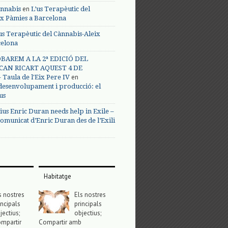
en
annabis
L’us Terapèutic del
ix Pàmies a Barcelona
us Terapèutic del Cànnabis-Aleix
celona
BAREM A LA 2ª EDICIÓ DEL
CAN RICART AQUEST 4 DE
en
Taula de l'Eix Pere IV
 desenvolupament i producció: el
us
ius Enric Duran needs help in Exile –
omunicat d’Enric Duran des de l’Exili
Habitatge
s nostres
Els nostres
incipals
principals
jectius;
objectius;
mpartir
Compartir amb