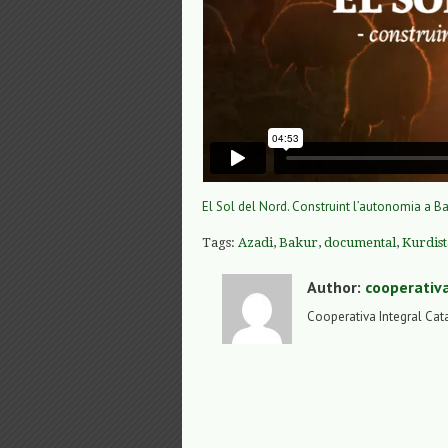
El Sol del Nord. Construint l’autonomia a Ba
Tags:
Azadi
,
Bakur
,
documental
,
Kurdis
Author:
cooperativ
Cooperativa Integral Cat