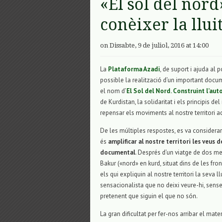
«El sol del nord
conèixer la llui
on Dissabte, 9 de juliol, 2016 at 14:00
La
Plataforma Azadi
, de suport i ajuda al
possible la realització d’un important doc
el nom d’
El Sol del Nord. Construint l’au
de Kurdistan, la solidaritat i els principis d
repensar els moviments al nostre territori a
De les múltiples respostes, es va considera
és
amplificar al nostre territori les veus 
documental
. Després d’un viatge de dos me
Bakur («nord» en kurd, situat dins de les fro
els qui expliquin al nostre territori la seva 
sensacionalista que no deixi veure-hi, sense
pretenent que siguin el que no són.
La gran dificultat per fer-nos arribar el mater