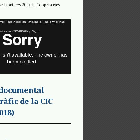
e Fronteres 2017 de Cooperatives
or: This video isn't available. The owner has
tps://vimeo.com/227063970?loop=0&_=1
 documental
ràfic de la CIC
018)