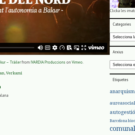
Clicka les imat
Categories
Categories
Arxius
kur – Tràiler
from
IVARDIA Produccions
on
Vimeo
.
Arxius
tan
,
Verkami
Etiquetes
a
anarquism
alana
aureasocia
autogesti
Barcelona
bio
comuna