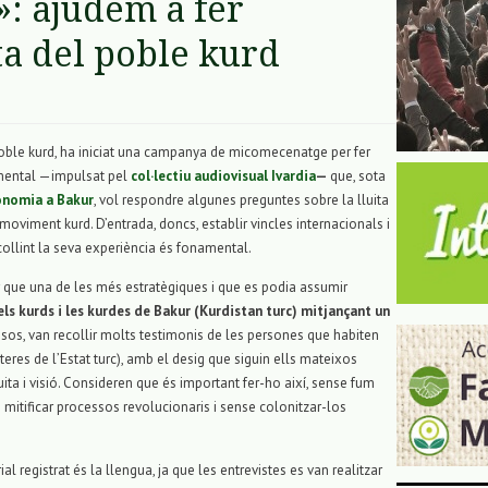
»: ajudem a fer
ta del poble kurd
 poble kurd, ha iniciat una campanya de micomecenatge per fer
umental —impulsat pel
col·lectiu audiovisual Ivardia
—
que, sota
tonomia a Bakur
, vol respondre algunes preguntes sobre la lluita
el moviment kurd. D’entrada, doncs, establir vincles internacionals i
collint la seva experiència és fonamental.
r que una de les més estratègiques i que es podia assumir
dels kurds i les kurdes de Bakur (Kurdistan turc) mitjançant un
sos, van recollir molts testimonis de les persones que habiten
nteres de l’Estat turc), amb el desig que siguin ells mateixos
lluita i visió. Consideren que és important fer-ho així, sense fum
 mitificar processos revolucionaris i sense colonitzar-los
ial registrat és la llengua, ja que les entrevistes es van realitzar