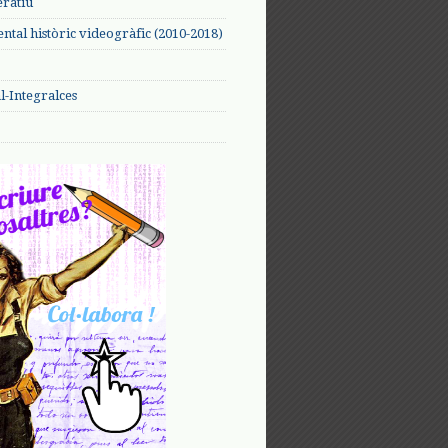
eratiu
tal històric videogràfic (2010-2018)
-Integralces