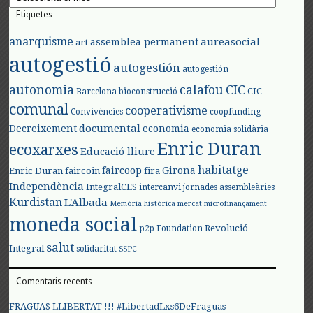
Etiquetes
anarquisme
aureasocial
assemblea permanent
art
autogestió
autogestión
autogestión
autonomia
calafou
CIC
CIC
Barcelona
bioconstrucció
comunal
cooperativisme
Convivències
coopfunding
documental
Decreixement
economia
economia solidària
Enric Duran
ecoxarxes
Educació lliure
habitatge
faircoop
Girona
Enric Duran
faircoin
fira
Independència
IntegralCES
intercanvi
jornades assembleàries
Kurdistan
L'Albada
Memòria històrica
mercat
microfinançament
moneda social
Revolució
p2p Foundation
salut
Integral
solidaritat
SSPC
Comentaris recents
FRAGUAS LLIBERTAT !!! #LibertadLxs6DeFraguas –