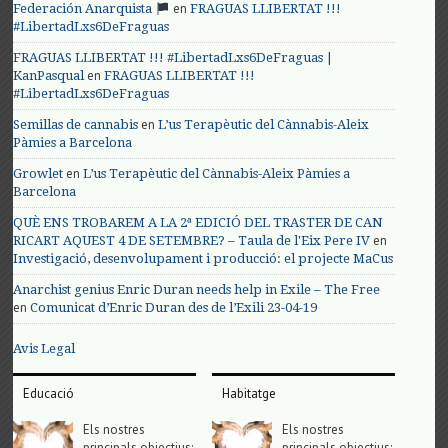
en
Federación Anarquista
FRAGUAS LLIBERTAT !!!
#LibertadLxs6DeFraguas
FRAGUAS LLIBERTAT !!! #LibertadLxs6DeFraguas |
en
KanPasqual
FRAGUAS LLIBERTAT !!!
#LibertadLxs6DeFraguas
en
Semillas de cannabis
L’us Terapèutic del Cànnabis-Aleix
Pàmies a Barcelona
en
Growlet
L’us Terapèutic del Cànnabis-Aleix Pàmies a
Barcelona
QUÈ ENS TROBAREM A LA 2ª EDICIÓ DEL TRASTER DE CAN
en
RICART AQUEST 4 DE SETEMBRE? – Taula de l'Eix Pere IV
Investigació, desenvolupament i producció: el projecte MaCus
Anarchist genius Enric Duran needs help in Exile – The Free
en
Comunicat d’Enric Duran des de l’Exili 23-04-19
Avis Legal
Educació
Habitatge
Els nostres
Els nostres
principals objectius;
principals objectius;