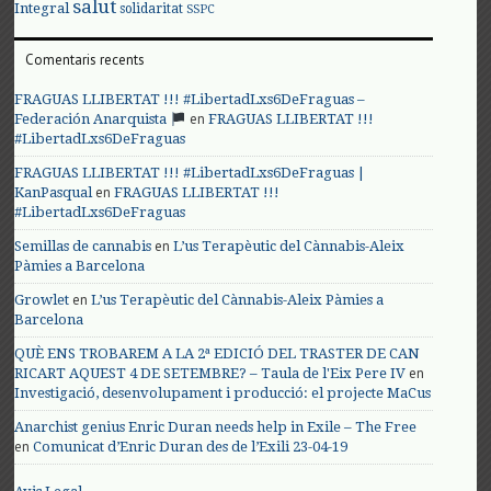
salut
Integral
solidaritat
SSPC
Comentaris recents
FRAGUAS LLIBERTAT !!! #LibertadLxs6DeFraguas –
en
Federación Anarquista
FRAGUAS LLIBERTAT !!!
#LibertadLxs6DeFraguas
FRAGUAS LLIBERTAT !!! #LibertadLxs6DeFraguas |
en
KanPasqual
FRAGUAS LLIBERTAT !!!
#LibertadLxs6DeFraguas
en
Semillas de cannabis
L’us Terapèutic del Cànnabis-Aleix
Pàmies a Barcelona
en
Growlet
L’us Terapèutic del Cànnabis-Aleix Pàmies a
Barcelona
QUÈ ENS TROBAREM A LA 2ª EDICIÓ DEL TRASTER DE CAN
en
RICART AQUEST 4 DE SETEMBRE? – Taula de l'Eix Pere IV
Investigació, desenvolupament i producció: el projecte MaCus
Anarchist genius Enric Duran needs help in Exile – The Free
en
Comunicat d’Enric Duran des de l’Exili 23-04-19