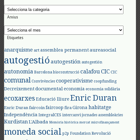
Categories
Arxius
Arxius
Etiquetes
anarquisme
aureasocial
assemblea permanent
art
autogestió
autogestión
autogestión
autonomia
calafou
CIC
CIC
Barcelona
bioconstrucció
comunal
cooperativisme
Convivències
coopfunding
documental
Decreixement
economia
economia solidària
Enric Duran
ecoxarxes
Educació lliure
habitatge
faircoop
Girona
Enric Duran
faircoin
fira
Independència
IntegralCES
intercanvi
jornades assembleàries
Kurdistan
L'Albada
Memòria històrica
mercat
microfinançament
moneda social
Revolució
p2p Foundation