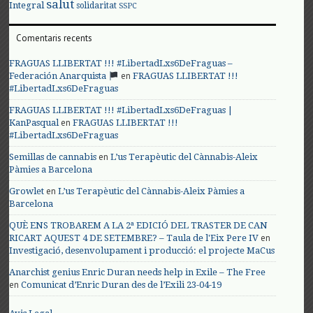
salut
Integral
solidaritat
SSPC
Comentaris recents
FRAGUAS LLIBERTAT !!! #LibertadLxs6DeFraguas –
en
Federación Anarquista
FRAGUAS LLIBERTAT !!!
#LibertadLxs6DeFraguas
FRAGUAS LLIBERTAT !!! #LibertadLxs6DeFraguas |
en
KanPasqual
FRAGUAS LLIBERTAT !!!
#LibertadLxs6DeFraguas
en
Semillas de cannabis
L’us Terapèutic del Cànnabis-Aleix
Pàmies a Barcelona
en
Growlet
L’us Terapèutic del Cànnabis-Aleix Pàmies a
Barcelona
QUÈ ENS TROBAREM A LA 2ª EDICIÓ DEL TRASTER DE CAN
en
RICART AQUEST 4 DE SETEMBRE? – Taula de l'Eix Pere IV
Investigació, desenvolupament i producció: el projecte MaCus
Anarchist genius Enric Duran needs help in Exile – The Free
en
Comunicat d’Enric Duran des de l’Exili 23-04-19