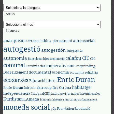
Categories
Arxius
Arxius
Etiquetes
anarquisme
aureasocial
assemblea permanent
art
autogestió
autogestión
autogestión
autonomia
calafou
CIC
CIC
Barcelona
bioconstrucció
comunal
cooperativisme
Convivències
coopfunding
documental
Decreixement
economia
economia solidària
Enric Duran
ecoxarxes
Educació lliure
habitatge
faircoop
Girona
Enric Duran
faircoin
fira
Independència
IntegralCES
intercanvi
jornades assembleàries
Kurdistan
L'Albada
Memòria històrica
mercat
microfinançament
moneda social
Revolució
p2p Foundation