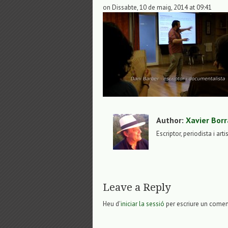
on Dissabte, 10 de maig, 2014 at 09:41
Author:
Xavier Borr
Escriptor, periodista i arti
Leave a Reply
Heu d'
iniciar la sessió
per escriure un comen