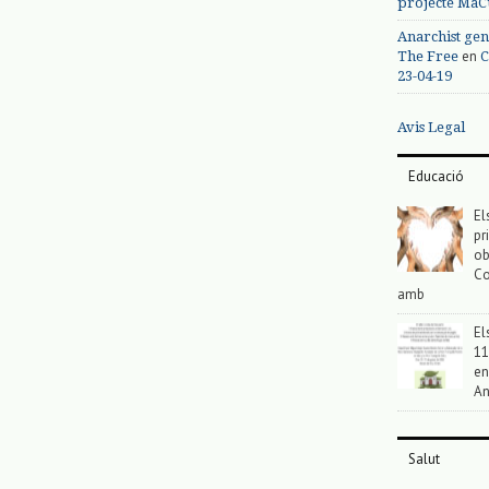
projecte MaC
Anarchist gen
en
The Free
C
23-04-19
Avis Legal
Educació
El
pr
ob
Co
amb
El
11
en
An
Salut