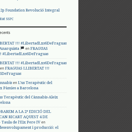
Revolució Integral
p2p Foundation
itat
SSPC
ecents
BERTAT !!! #LibertadLxs6DeFraguas
en
 Anarquista
FRAGUAS
! #LibertadLxs6DeFraguas
BERTAT !!! #LibertadLxs6DeFraguas
en
FRAGUAS LLIBERTAT !!!
s6DeFraguas
en
annabis
L’us Terapèutic del
ix Pàmies a Barcelona
us Terapèutic del Cànnabis-Aleix
celona
BAREM A LA 2ª EDICIÓ DEL
CAN RICART AQUEST 4 DE
en
Taula de l'Eix Pere IV
 desenvolupament i producció: el