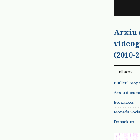
Arxiu
videog
(2010-2
Enllaços
Butlletí Coop
Arxiu documen
Ecoxarxes
Moneda Social
Donacions