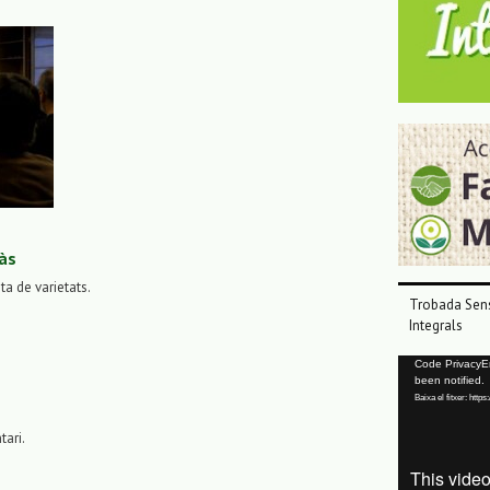
às
sta de varietats.
Trobada Sens
Integrals
Reproductor
Code PrivacyErr
been notified.
de
Baixa el fitxer: ht
vídeo
tari.