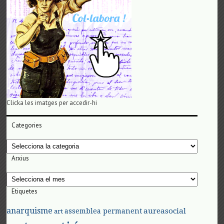
Clicka les imatges per accedir-hi
Categories
Categories
Arxius
Arxius
Etiquetes
anarquisme
aureasocial
assemblea permanent
art