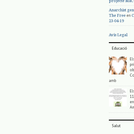
projecte MaC
Anarchist gen
en
The Free
C
23-04-19
Avis Legal
Educació
El
pr
ob
Co
amb
El
11
en
An
Salut