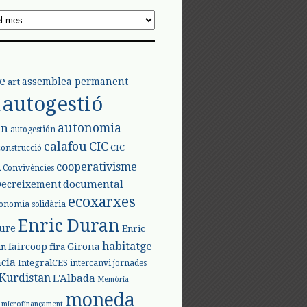
e
assemblea permanent
art
autogestió
l
autonomia
ón
autogestión
calafou
CIC
CIC
construcció
l
cooperativisme
Convivències
documental
Decreixement
ecoxarxes
onomia solidària
Enric Duran
iure
Enric
habitatge
faircoop
Girona
in
fira
cia
IntegralCES
intercanvi
jornades
Kurdistan
L'Albada
Memòria
moneda
microfinançament