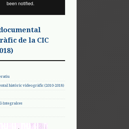
 documental
ràfic de la CIC
018)
eratiu
tal històric videogràfic (2010-2018)
-Integralces