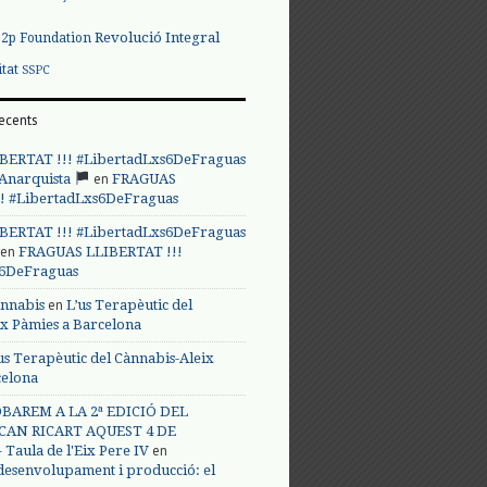
Revolució Integral
p2p Foundation
itat
SSPC
ecents
BERTAT !!! #LibertadLxs6DeFraguas
en
 Anarquista
FRAGUAS
! #LibertadLxs6DeFraguas
BERTAT !!! #LibertadLxs6DeFraguas
en
FRAGUAS LLIBERTAT !!!
s6DeFraguas
en
annabis
L’us Terapèutic del
ix Pàmies a Barcelona
us Terapèutic del Cànnabis-Aleix
celona
BAREM A LA 2ª EDICIÓ DEL
CAN RICART AQUEST 4 DE
en
Taula de l'Eix Pere IV
 desenvolupament i producció: el