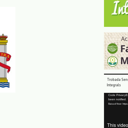
Trobada Sens
Integrals
Reproductor
Code PrivacyErr
been notified.
de
Baixa el fitxer: ht
vídeo