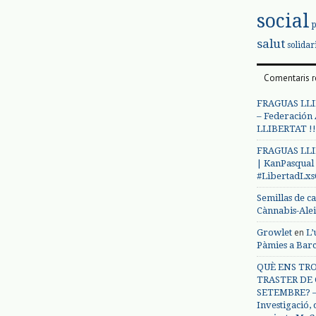
social
salut
solidar
Comentaris r
FRAGUAS LLI
– Federación
LLIBERTAT !!
FRAGUAS LLI
| KanPasqual
#LibertadLx
Semillas de c
Cànnabis-Ale
en
Growlet
L’
Pàmies a Bar
QUÈ ENS TRO
TRASTER DE 
SETEMBRE? – 
Investigació,