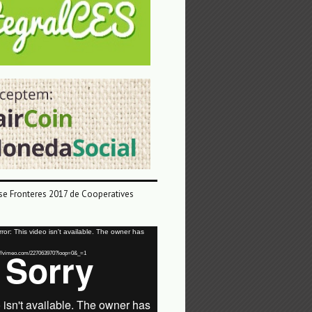
e Fronteres 2017 de Cooperatives
or: This video isn't available. The owner has
tps://vimeo.com/227063970?loop=0&_=1