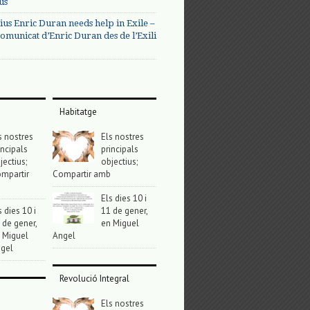
us
ius Enric Duran needs help in Exile –
omunicat d’Enric Duran des de l’Exili
Habitatge
s nostres
Els nostres
incipals
principals
jectius;
objectius;
mpartir
Compartir amb
Els dies 10 i
s dies 10 i
11 de gener,
 de gener,
en Miguel
 Miguel
Angel
gel
Revolució Integral
Els nostres