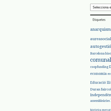
Arxius
Etiquetes
anarquism
aureasocia
autogesti
Barcelona
bio
comuna
coopfunding
economia
ec
Educació ll
Duran
fairco
Independèn
assembleàries
històrica
mercat