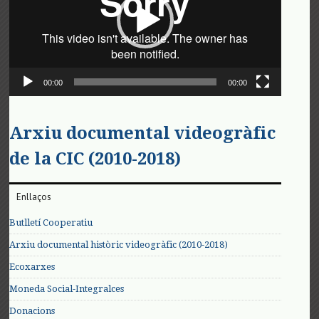
00:00
00:00
Arxiu documental videogràfic
de la CIC (2010-2018)
Enllaços
Butlletí Cooperatiu
Arxiu documental històric videogràfic (2010-2018)
Ecoxarxes
Moneda Social-Integralces
Donacions