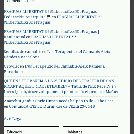
Comentaris recents
FRAGUAS LLIBERTAT !!! #LibertadLxs6DeFraguas –
en
Federación Anarquista
FRAGUAS LLIBERTAT !!!
#LibertadLxs6DeFraguas
FRAGUAS LLIBERTAT !!! #LibertadLxs6DeFraguas |
en
KanPasqual
FRAGUAS LLIBERTAT !!!
#LibertadLxs6DeFraguas
en
Semillas de cannabis
L’us Terapèutic del Cànnabis-Aleix
Pàmies a Barcelona
en
Growlet
L’us Terapèutic del Cànnabis-Aleix Pàmies a
Barcelona
QUÈ ENS TROBAREM A LA 2ª EDICIÓ DEL TRASTER DE CAN
en
RICART AQUEST 4 DE SETEMBRE? – Taula de l'Eix Pere IV
Investigació, desenvolupament i producció: el projecte MaCus
Anarchist genius Enric Duran needs help in Exile – The Free
en
Comunicat d’Enric Duran des de l’Exili 23-04-19
Avis Legal
Educació
Habitatge