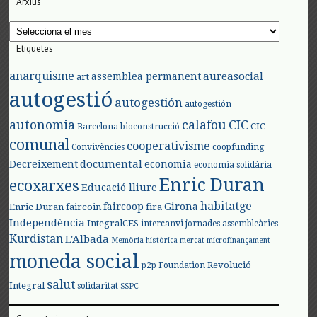
Arxius
Arxius
Etiquetes
anarquisme
aureasocial
assemblea permanent
art
autogestió
autogestión
autogestión
autonomia
calafou
CIC
CIC
Barcelona
bioconstrucció
comunal
cooperativisme
Convivències
coopfunding
documental
Decreixement
economia
economia solidària
Enric Duran
ecoxarxes
Educació lliure
habitatge
faircoop
Girona
Enric Duran
faircoin
fira
Independència
IntegralCES
intercanvi
jornades assembleàries
Kurdistan
L'Albada
Memòria històrica
mercat
microfinançament
moneda social
Revolució
p2p Foundation
salut
Integral
solidaritat
SSPC