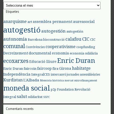
Arxius
Etiquetes
anarquisme
aureasocial
assemblea permanent
art
autogestió
autogestión
autogestión
autonomia
calafou
CIC
CIC
Barcelona
bioconstrucció
comunal
cooperativisme
Convivències
coopfunding
documental
Decreixement
economia
economia solidària
Enric Duran
ecoxarxes
Educació lliure
habitatge
faircoop
Girona
Enric Duran
faircoin
fira
Independència
IntegralCES
intercanvi
jornades assembleàries
Kurdistan
L'Albada
Memòria històrica
mercat
microfinançament
moneda social
Revolució
p2p Foundation
salut
Integral
solidaritat
SSPC
Comentaris recents