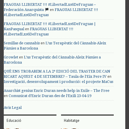
FRAGUAS LLIBERTAT !!! #LibertadLxs6DeFraguas –
en
Federación Anarquista
FRAGUAS LLIBERTAT !!!
#LibertadLxs6DeFraguas
FRAGUAS LLIBERTAT !!! #LibertadLxs6DeFraguas |
en
KanPasqual
FRAGUAS LLIBERTAT !!!
#LibertadLxs6DeFraguas
en
Semillas de cannabis
L’us Terapèutic del Cànnabis-Aleix
Pàmies a Barcelona
en
Growlet
L’us Terapèutic del Cànnabis-Aleix Pàmies a
Barcelona
QUÈ ENS TROBAREM A LA 2ª EDICIÓ DEL TRASTER DE CAN
en
RICART AQUEST 4 DE SETEMBRE? – Taula de l'Eix Pere IV
Investigació, desenvolupament i producció: el projecte MaCus
Anarchist genius Enric Duran needs help in Exile – The Free
en
Comunicat d’Enric Duran des de l’Exili 23-04-19
Avis Legal
Educació
Habitatge