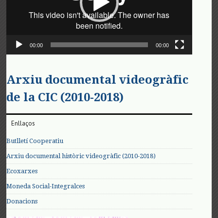
00:00
00:00
Arxiu documental videogràfic
de la CIC (2010-2018)
Enllaços
Butlletí Cooperatiu
Arxiu documental històric videogràfic (2010-2018)
Ecoxarxes
Moneda Social-Integralces
Donacions