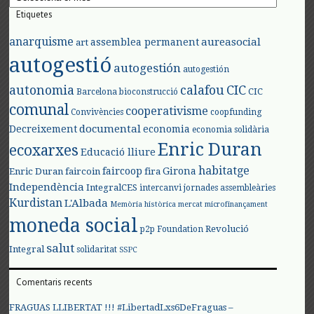
Etiquetes
anarquisme
aureasocial
assemblea permanent
art
autogestió
autogestión
autogestión
autonomia
calafou
CIC
CIC
Barcelona
bioconstrucció
comunal
cooperativisme
Convivències
coopfunding
documental
Decreixement
economia
economia solidària
Enric Duran
ecoxarxes
Educació lliure
habitatge
faircoop
Girona
Enric Duran
faircoin
fira
Independència
IntegralCES
intercanvi
jornades assembleàries
Kurdistan
L'Albada
Memòria històrica
mercat
microfinançament
moneda social
Revolució
p2p Foundation
salut
Integral
solidaritat
SSPC
Comentaris recents
FRAGUAS LLIBERTAT !!! #LibertadLxs6DeFraguas –