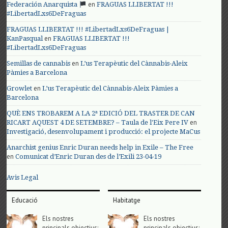
en
Federación Anarquista
FRAGUAS LLIBERTAT !!!
#LibertadLxs6DeFraguas
FRAGUAS LLIBERTAT !!! #LibertadLxs6DeFraguas |
en
KanPasqual
FRAGUAS LLIBERTAT !!!
#LibertadLxs6DeFraguas
en
Semillas de cannabis
L’us Terapèutic del Cànnabis-Aleix
Pàmies a Barcelona
en
Growlet
L’us Terapèutic del Cànnabis-Aleix Pàmies a
Barcelona
QUÈ ENS TROBAREM A LA 2ª EDICIÓ DEL TRASTER DE CAN
en
RICART AQUEST 4 DE SETEMBRE? – Taula de l'Eix Pere IV
Investigació, desenvolupament i producció: el projecte MaCus
Anarchist genius Enric Duran needs help in Exile – The Free
en
Comunicat d’Enric Duran des de l’Exili 23-04-19
Avis Legal
Educació
Habitatge
Els nostres
Els nostres
principals objectius;
principals objectius;