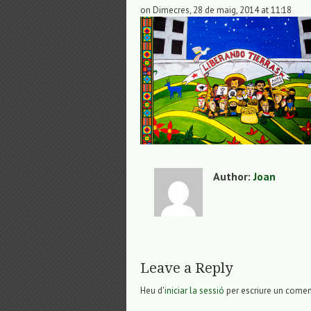
on Dimecres, 28 de maig, 2014 at 11:18
Author:
Joan
Leave a Reply
Heu d'
iniciar la sessió
per escriure un comen