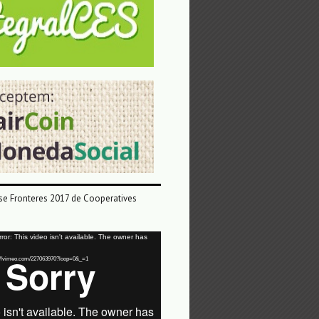
e Fronteres 2017 de Cooperatives
or: This video isn't available. The owner has
tps://vimeo.com/227063970?loop=0&_=1