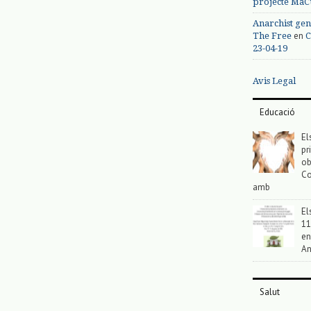
projecte MaC
Anarchist gen
en
The Free
C
23-04-19
Avis Legal
Educació
El
pr
ob
Co
amb
El
11
en
An
Salut