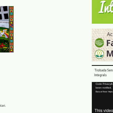
Trobada Sens
Integrals
Reproductor
Code PrivacyErr
been notified.
de
Baixa el fitxer: ht
vídeo
tari.