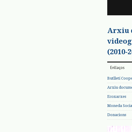
Arxiu
videog
(2010-2
Enllaços
Butlletí Coop
Arxiu documen
Ecoxarxes
Moneda Social
Donacions