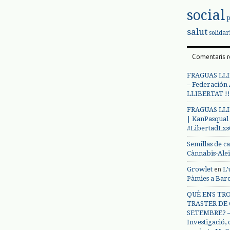
social
salut
solidar
Comentaris r
FRAGUAS LLI
– Federación
LLIBERTAT !!
FRAGUAS LLI
| KanPasqual
#LibertadLx
Semillas de c
Cànnabis-Ale
en
Growlet
L’
Pàmies a Bar
QUÈ ENS TRO
TRASTER DE 
SETEMBRE? – 
Investigació,