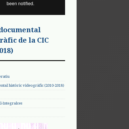
 documental
ràfic de la CIC
018)
eratiu
tal històric videogràfic (2010-2018)
-Integralces