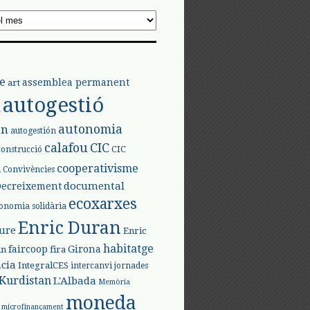
e
assemblea permanent
art
autogestió
l
autonomia
ón
autogestión
calafou
CIC
CIC
construcció
l
cooperativisme
Convivències
documental
Decreixement
ecoxarxes
onomia solidària
Enric Duran
iure
Enric
habitatge
faircoop
Girona
in
fira
cia
IntegralCES
intercanvi
jornades
Kurdistan
L'Albada
Memòria
moneda
microfinançament