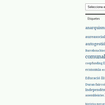
Arxius
Etiquetes
anarquism
aureasocia
autogesti
Barcelona
bio
comuna
coopfunding
economia
ec
Educació ll
Duran
fairco
Independèn
assembleàries
històrica
mercat