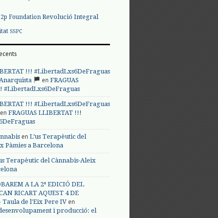
Revolució Integral
p2p Foundation
itat
SSPC
ecents
BERTAT !!! #LibertadLxs6DeFraguas
en
 Anarquista
FRAGUAS
! #LibertadLxs6DeFraguas
BERTAT !!! #LibertadLxs6DeFraguas
en
FRAGUAS LLIBERTAT !!!
s6DeFraguas
en
annabis
L’us Terapèutic del
ix Pàmies a Barcelona
us Terapèutic del Cànnabis-Aleix
celona
BAREM A LA 2ª EDICIÓ DEL
CAN RICART AQUEST 4 DE
en
Taula de l'Eix Pere IV
 desenvolupament i producció: el