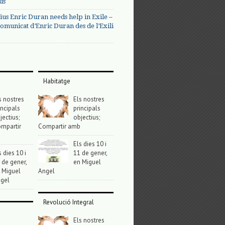
us
ius Enric Duran needs help in Exile –
omunicat d’Enric Duran des de l’Exili
Habitatge
s nostres
Els nostres
incipals
principals
jectius;
objectius;
mpartir
Compartir amb
Els dies 10 i
s dies 10 i
11 de gener,
 de gener,
en Miguel
 Miguel
Angel
gel
Revolució Integral
Els nostres