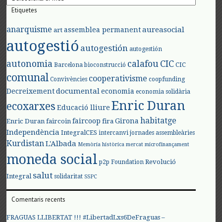
Etiquetes
anarquisme
aureasocial
assemblea permanent
art
autogestió
autogestión
autogestión
autonomia
calafou
CIC
CIC
Barcelona
bioconstrucció
comunal
cooperativisme
Convivències
coopfunding
documental
Decreixement
economia
economia solidària
Enric Duran
ecoxarxes
Educació lliure
habitatge
faircoop
Girona
Enric Duran
faircoin
fira
Independència
IntegralCES
intercanvi
jornades assembleàries
Kurdistan
L'Albada
Memòria històrica
mercat
microfinançament
moneda social
Revolució
p2p Foundation
salut
Integral
solidaritat
SSPC
Comentaris recents
FRAGUAS LLIBERTAT !!! #LibertadLxs6DeFraguas –