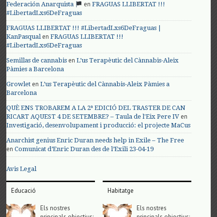
en
Federación Anarquista
FRAGUAS LLIBERTAT !!!
#LibertadLxs6DeFraguas
FRAGUAS LLIBERTAT !!! #LibertadLxs6DeFraguas |
en
KanPasqual
FRAGUAS LLIBERTAT !!!
#LibertadLxs6DeFraguas
en
Semillas de cannabis
L’us Terapèutic del Cànnabis-Aleix
Pàmies a Barcelona
en
Growlet
L’us Terapèutic del Cànnabis-Aleix Pàmies a
Barcelona
QUÈ ENS TROBAREM A LA 2ª EDICIÓ DEL TRASTER DE CAN
en
RICART AQUEST 4 DE SETEMBRE? – Taula de l'Eix Pere IV
Investigació, desenvolupament i producció: el projecte MaCus
Anarchist genius Enric Duran needs help in Exile – The Free
en
Comunicat d’Enric Duran des de l’Exili 23-04-19
Avis Legal
Educació
Habitatge
Els nostres
Els nostres
principals objectius;
principals objectius;