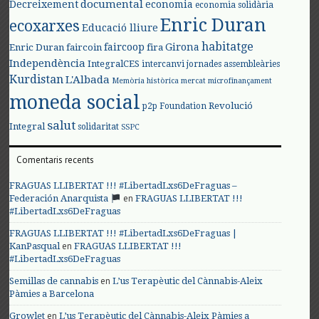
documental
Decreixement
economia
economia solidària
Enric Duran
ecoxarxes
Educació lliure
habitatge
faircoop
Girona
Enric Duran
faircoin
fira
Independència
IntegralCES
intercanvi
jornades assembleàries
Kurdistan
L'Albada
Memòria històrica
mercat
microfinançament
moneda social
Revolució
p2p Foundation
salut
Integral
solidaritat
SSPC
Comentaris recents
FRAGUAS LLIBERTAT !!! #LibertadLxs6DeFraguas –
en
Federación Anarquista
FRAGUAS LLIBERTAT !!!
#LibertadLxs6DeFraguas
FRAGUAS LLIBERTAT !!! #LibertadLxs6DeFraguas |
en
KanPasqual
FRAGUAS LLIBERTAT !!!
#LibertadLxs6DeFraguas
en
Semillas de cannabis
L’us Terapèutic del Cànnabis-Aleix
Pàmies a Barcelona
en
Growlet
L’us Terapèutic del Cànnabis-Aleix Pàmies a