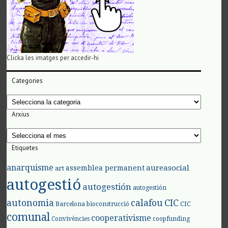
Clicka les imatges per accedir-hi
Categories
Categories
Arxius
Arxius
Etiquetes
anarquisme
aureasocial
assemblea permanent
art
autogestió
autogestión
autogestión
autonomia
calafou
CIC
CIC
Barcelona
bioconstrucció
comunal
cooperativisme
Convivències
coopfunding