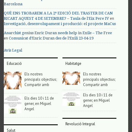
Barcelona
QUÈ ENS TROBAREM A LA 2ª EDICIÓ DEL TRASTER DE CAN
en
RICART AQUEST 4 DE SETEMBRE? – Taula de l'Eix Pere IV
Investigació, desenvolupament i producció: el projecte MaCus
Anarchist genius Enric Duran needs help in Exile – The Free
en
Comunicat d’Enric Duran des de l’Exili 23-04-19
Avis Legal
Educació
Habitatge
Els nostres
Els nostres
principals objectius;
principals objectius;
Compartir amb
Compartir amb
Els dies 10 i 11 de
Els dies 10 i 11 de
gener, en Miguel
gener, en Miguel
Angel
Angel
Revolució Integral
Salut