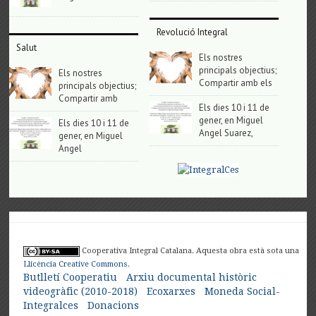
Revolució Integral
Salut
Els nostres
principals objectius;
Els nostres
Compartir amb els
principals objectius;
Compartir amb
Els dies 10 i 11 de
gener, en Miguel
Els dies 10 i 11 de
Angel Suarez,
gener, en Miguel
Angel
Cooperativa Integral Catalana. Aquesta obra està sota una
Llicència Creative Commons
.
Butlletí Cooperatiu
Arxiu documental històric
videogràfic (2010-2018)
Ecoxarxes
Moneda Social-
Integralces
Donacions