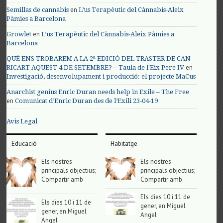
en
Semillas de cannabis
L’us Terapèutic del Cànnabis-Aleix
Pàmies a Barcelona
en
Growlet
L’us Terapèutic del Cànnabis-Aleix Pàmies a
Barcelona
QUÈ ENS TROBAREM A LA 2ª EDICIÓ DEL TRASTER DE CAN
en
RICART AQUEST 4 DE SETEMBRE? – Taula de l'Eix Pere IV
Investigació, desenvolupament i producció: el projecte MaCus
Anarchist genius Enric Duran needs help in Exile – The Free
en
Comunicat d’Enric Duran des de l’Exili 23-04-19
Avis Legal
Educació
Habitatge
Els nostres
Els nostres
principals objectius;
principals objectius;
Compartir amb
Compartir amb
Els dies 10 i 11 de
Els dies 10 i 11 de
gener, en Miguel
gener, en Miguel
Angel
Angel