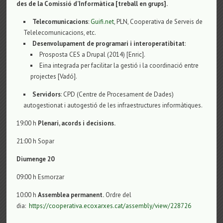
des de la Comissió d’Informàtica [treball en grups].
Telecomunicacions
:
Guifi.net
, PLN, Cooperativa de Serveis de
Telelecomunicacions, etc.
Desenvolupament de programari i interoperatibitat
:
Prosposta CES a Drupal (2014) [Enric].
Eina integrada per facilitar la gestió i la coordinació entre
projectes [Vadó].
Servidors
: CPD (Centre de Procesament de Dades)
autogestionat i autogestió de les infraestructures informàtiques.
19:00 h
Plenari, acords i decisions.
21:00 h Sopar
Diumenge 20
09:00 h Esmorzar
10:00 h
Assemblea permanent.
Ordre del
dia:
https://cooperativa.ecoxarxes.cat/assembly/view/228726