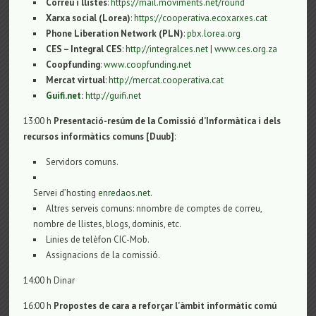
Correu i llistes
:
https://mail.moviments.net/round
Xarxa social (Lorea)
:
https://cooperativa.ecoxarxes.cat
Phone Liberation Network (PLN)
:
pbx.lorea.org
CES – Integral CES
:
http://integralces.net
|
www.ces.org.za
Coopfunding
:
www.coopfunding.net
Mercat virtual
:
http://mercat.cooperativa.cat
Guifi.net
:
http://guifi.net
13:00 h
Presentació-resúm de la Comissió d’Informàtica i dels
recursos informàtics comuns [Duub]
:
Servidors comuns.
Servei d’hosting
enredaos.net
.
Altres serveis comuns: nnombre de comptes de correu,
nombre de llistes, blogs, dominis, etc.
Linies de telèfon CIC-Mob.
Assignacions de la comissió.
14:00 h Dinar
16:00 h
Propostes de cara a reforçar l’àmbit informàtic comú