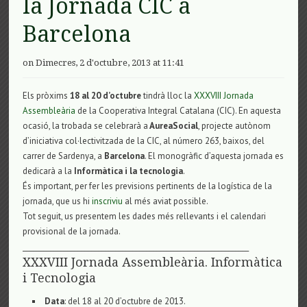
la Jornada CIC a
Barcelona
on Dimecres, 2 d'octubre, 2013 at 11:41
Els pròxims
18 al 20 d’octubre
tindrà lloc la
XXXVIII Jornada
Assembleària
de la Cooperativa Integral Catalana (CIC). En aquesta
ocasió, la trobada se celebrarà a
AureaSocial
, projecte autònom
d’iniciativa col·lectivitzada de la CIC, al número 263, baixos, del
carrer de Sardenya, a
Barcelona
. El monogràfic d’aquesta jornada es
dedicarà a la
Informàtica i la tecnologia
.
És important, per fer les previsions pertinents de la logística de la
jornada, que us hi
inscriviu
al més aviat possible.
Tot seguit, us presentem les dades més rellevants i el calendari
provisional de la jornada.
__________________________________________________________________
XXXVIII Jornada Assembleària. Informàtica
i Tecnologia
Data
: del 18 al 20 d’octubre de 2013.