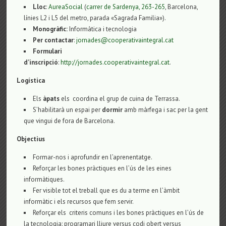
Lloc
:
AureaSocial
(
carrer de Sardenya, 263-265
, Barcelona,
línies L2 i L5 del metro, parada «Sagrada Familia»).
Monogràfic:
Informàtica i tecnologia
Per contactar
:
jornades@cooperativaintegral.cat
Formulari
d’inscripció
:
http://jornades.cooperativaintegral.cat
.
Logística
Els
àpats
els coordina el grup de cuina de Terrassa.
S’habilitarà un espai per
dormir
amb màrfega i sac per la gent
que vingui de fora de Barcelona.
Objectius
Formar-nos i aprofundir en l’aprenentatge.
Reforçar les bones pràctiques en l’ús de les eines
informàtiques.
Fer visible tot el treball que es du a terme en l’àmbit
informàtic i els recursos que fem servir.
Reforçar els criteris comuns i les bones pràctiques en l’ús de
la tecnologia: programari lliure versus codi obert versus