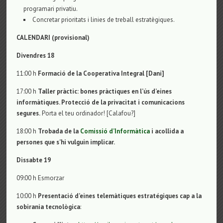
programari privatiu.
Concretar prioritats i linies de treball estratègiques.
CALENDARI (provisional)
Divendres 18
11:00 h
Formació de la Cooperativa Integral [Dani]
17:00 h
Taller pràctic: bones pràctiques en l’ús d’eines
informàtiques. Protecció de la privacitat i comunicacions
segures.
Porta el teu ordinador! [Calafou?]
18:00 h
Trobada de la
Comissió d’Informàtica
i acollida a
persones que s’hi vulguin implicar.
Dissabte 19
09:00 h Esmorzar
10:00 h
Presentació d’eines telemàtiques estratégiques cap a la
sobirania tecnològica
: