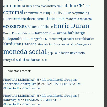
autonomia
calafou
CIC
CIC
Barcelona
bioconstrucció
comunal
cooperativisme
Convivències
coopfunding
documental
Decreixement
economia
economia solidària
Enric Duran
ecoxarxes
Educació lliure
habitatge
faircoop
Girona
Enric Duran
faircoin
fira
Independència
IntegralCES
intercanvi
jornades assembleàries
Kurdistan
L'Albada
Memòria històrica
mercat
microfinançament
moneda social
Revolució
p2p Foundation
salut
Integral
solidaritat
SSPC
Comentaris recents
FRAGUAS LLIBERTAT !!! #LibertadLxs6DeFraguas –
en
Federación Anarquista
FRAGUAS LLIBERTAT !!!
#LibertadLxs6DeFraguas
FRAGUAS LLIBERTAT !!! #LibertadLxs6DeFraguas |
en
KanPasqual
FRAGUAS LLIBERTAT !!!
#LibertadLxs6DeFraguas