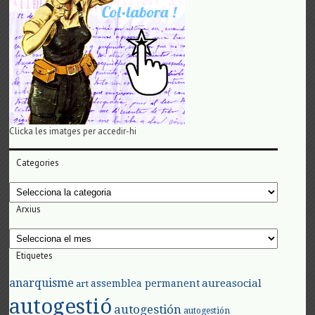
Clicka les imatges per accedir-hi
Categories
Categories
Arxius
Arxius
Etiquetes
anarquisme
aureasocial
assemblea permanent
art
autogestió
autogestión
autogestión