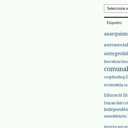
Arxius
Etiquetes
anarquism
aureasocia
autogesti
Barcelona
bio
comuna
coopfunding
economia
ec
Educació ll
Duran
fairco
Independèn
assembleàries
històrica
mercat