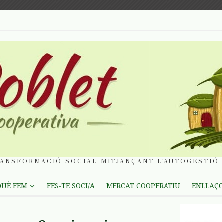
ANSFORMACIÓ SOCIAL MITJANÇANT L'AUTOGESTIÓ 
QUÈ FEM
FES-TE SOCI/A
MERCAT COOPERATIU
ENLLAÇ