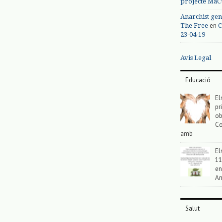
projecte MaC
Anarchist gen
en
The Free
C
23-04-19
Avis Legal
Educació
El
pr
ob
Co
amb
El
11
en
An
Salut