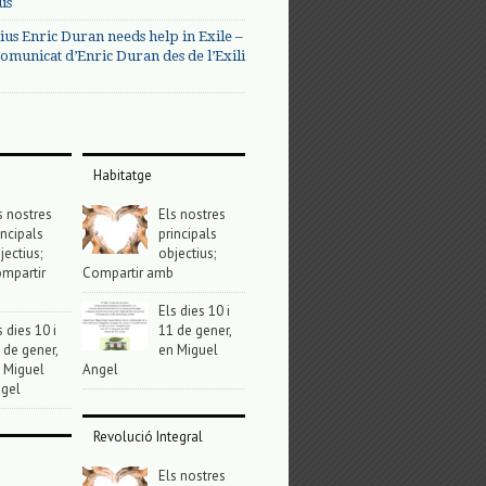
us
ius Enric Duran needs help in Exile –
omunicat d’Enric Duran des de l’Exili
Habitatge
s nostres
Els nostres
incipals
principals
jectius;
objectius;
mpartir
Compartir amb
Els dies 10 i
s dies 10 i
11 de gener,
 de gener,
en Miguel
 Miguel
Angel
gel
Revolució Integral
Els nostres