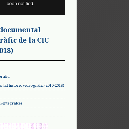
 documental
ràfic de la CIC
018)
eratiu
tal històric videogràfic (2010-2018)
-Integralces