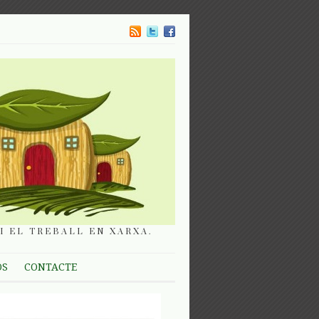
I EL TREBALL EN XARXA.
OS
CONTACTE