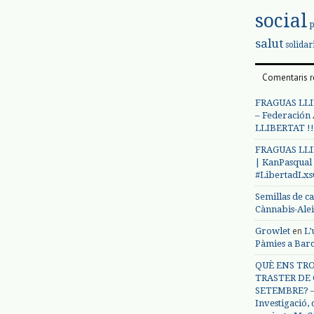
social
salut
solidar
Comentaris r
FRAGUAS LLI
– Federación
LLIBERTAT !!
FRAGUAS LLI
| KanPasqual
#LibertadLx
Semillas de c
Cànnabis-Ale
en
Growlet
L’
Pàmies a Bar
QUÈ ENS TRO
TRASTER DE 
SETEMBRE? – 
Investigació,