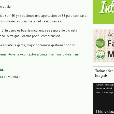
o el día.
mida son 4€, y te pedimos una aportación de 8€ para costear el
mos moneda social de la red de ecoxarxes.
 Si tu perro es buenísimo, nunca se separa de ti o está
co lo traigas. Gracias por tu comprensión.
se apunte la gente, mejor podremos gestionarlo todo.
freeman#overlay-context=es/contentseminario-freeman
às
Trobada Sens
Integrals
sta de varietats.
Reproductor
Code PrivacyErr
been notified.
de
Baixa el fitxer: ht
vídeo