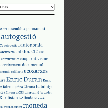
e
assemblea permanent
art
autogestió
l
autonomia
ón
autogestión
calafou
CIC
CIC
construcció
l
cooperativisme
Convivències
documental
Decreixement
ecoxarxes
onomia solidària
Enric Duran
iure
Enric
habitatge
faircoop
Girona
in
fira
cia
IntegralCES
intercanvi
jornades
Kurdistan
L'Albada
Memòria
moneda
microfinançament