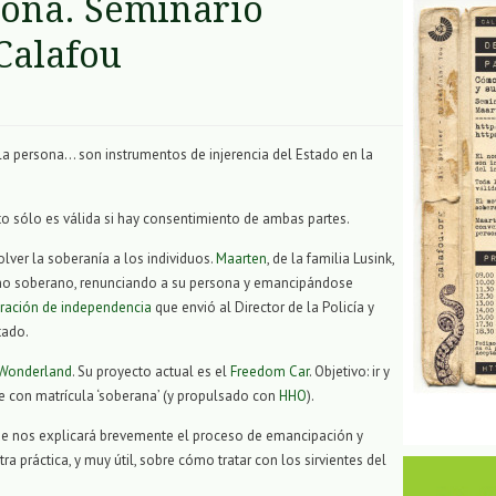
sona. Seminario
Calafou
, la persona… son instrumentos de injerencia del Estado en la
nto sólo es válida si hay consentimiento de ambas partes.
lver la soberanía a los individuos.
Maarten
, de la familia Lusink,
ano soberano, renunciando a su persona y emancipándose
ración de independencia
que envió al Director de la Policía y
tado.
Wonderland
. Su proyecto actual es el
Freedom Car
. Objetivo: ir y
e con matrícula ‘soberana’ (y propulsado con
HHO
).
 que nos explicará brevemente el proceso de emancipación y
ra práctica, y muy útil, sobre cómo tratar con los sirvientes del