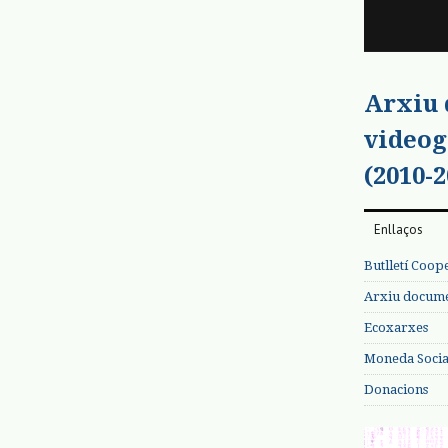
Arxiu
videog
(2010-2
Enllaços
Butlletí Coop
Arxiu documen
Ecoxarxes
Moneda Social
Donacions