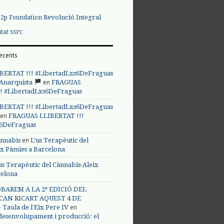
Revolució Integral
p2p Foundation
itat
SSPC
ecents
BERTAT !!! #LibertadLxs6DeFraguas
en
 Anarquista
FRAGUAS
! #LibertadLxs6DeFraguas
BERTAT !!! #LibertadLxs6DeFraguas
en
FRAGUAS LLIBERTAT !!!
s6DeFraguas
en
annabis
L’us Terapèutic del
ix Pàmies a Barcelona
us Terapèutic del Cànnabis-Aleix
celona
BAREM A LA 2ª EDICIÓ DEL
CAN RICART AQUEST 4 DE
en
Taula de l'Eix Pere IV
 desenvolupament i producció: el