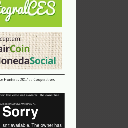
e Fronteres 2017 de Cooperatives
or: This video isn't available. The owner has
tps://vimeo.com/227063970?loop=0&_=1