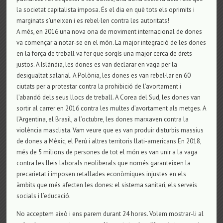
la societat capitalista imposa. És el dia en què tots els oprimits i
marginats s’uneixen i es rebel·len contra les autoritats!
A més, en 2016 una nova ona de moviment internacional de dones
va començar a notar-se en el món. La major integració de les dones
en la força de treball va fer que sorgís una major cerca de drets
justos. A Islàndia, les dones es van declarar en vaga per la
desigualtat salarial. A Polònia, les dones es van rebel·lar en 60
ciutats per a protestar contra la prohibició de l’avortament i
l’abandó dels seus llocs de treball. A Corea del Sud, les dones van
sortir al carrer en 2016 contra les multes d’avortament als metges. A
l’Argentina, el Brasil, a l’octubre, les dones marxaven contra la
violència masclista. Vam veure que es van produir disturbis massius
de dones a Mèxic, el Perú i altres territoris llati-americans En 2018,
més de 5 milions de persones de tot el món es van unir a la vaga
contra les lleis laborals neoliberals que només garanteixen la
precarietat i imposen retallades econòmiques injustes en els
àmbits que més afecten les dones: el sistema sanitari, els serveis
socials i l’educació.
No acceptem això i ens parem durant 24 hores. Volem mostrar-li al