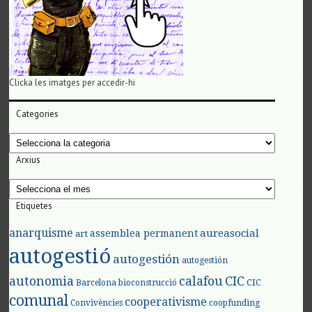
Clicka les imatges per accedir-hi
Categories
Categories
Arxius
Arxius
Etiquetes
anarquisme
aureasocial
assemblea permanent
art
autogestió
autogestión
autogestión
autonomia
calafou
CIC
CIC
Barcelona
bioconstrucció
comunal
cooperativisme
Convivències
coopfunding