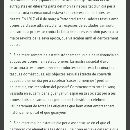
sufragistes en diferents parts del món, la necessitat d’un dia per a
unir la lluita internacional estava sent expressada en totes les
ciutats. En 1917, el 8 de març a Petrograd, treballadores tèxtils amb
dones de classe alta, estudiants i esposes de soldades van sortir
als carrers a protestar contra la falta de pa i es van obrir passo a la
major revolta de la seva època, que va acabar amb el derrocament
del tsar.
El 8 de març sempre ha estat històricament un dia de resistència en
el qual les dones han estat pioneres. La nostra societat d’avui
relaciona a les dones amb els productes de bellesa, la cuina, les
tasques domèstiques, els objectes sexuals i tracta de convertir
aquest dia en un dia per a celebrar “coses femenines”, però en
aquest dia, ens recordem del passat! Commemorem tota la sang
vessada en el camí per a guanyar un espai en la societat per a les
dones i tots els camarades perduts en la història i celebrem
l’alliberament de totes les etiquetes que hem estat empresonats
històricament i tot el que guanyem!
El 8 de març mai ha estat un dia per a assentar-se en el que el
patriarcat vol etiquetar a les dones, una dona esclava dels rols que