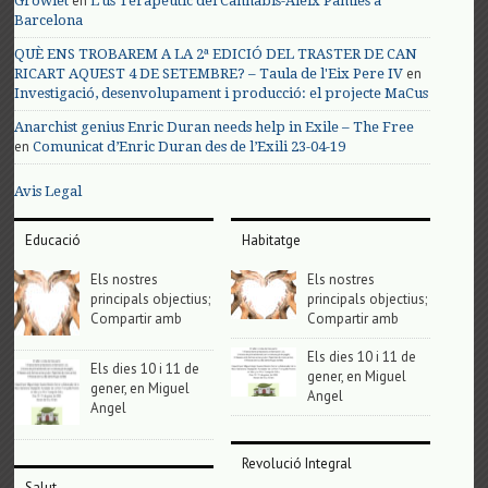
en
Growlet
L’us Terapèutic del Cànnabis-Aleix Pàmies a
Barcelona
QUÈ ENS TROBAREM A LA 2ª EDICIÓ DEL TRASTER DE CAN
en
RICART AQUEST 4 DE SETEMBRE? – Taula de l'Eix Pere IV
Investigació, desenvolupament i producció: el projecte MaCus
Anarchist genius Enric Duran needs help in Exile – The Free
en
Comunicat d’Enric Duran des de l’Exili 23-04-19
Avis Legal
Educació
Habitatge
Els nostres
Els nostres
principals objectius;
principals objectius;
Compartir amb
Compartir amb
Els dies 10 i 11 de
Els dies 10 i 11 de
gener, en Miguel
gener, en Miguel
Angel
Angel
Revolució Integral
Salut