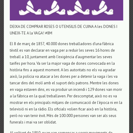
DEIXA DE COMPRAR ROSES O UTENSILIS DE CUINA A les DONES I
UNEIX-TE A la VAGA! #8M
El 8 de març de 1857, 40.000 dones treballadores d’una fàbrica
tèxtil es van declarar en vaga per a reduir les seves 16 hores de
treball a 10, juntament amb l’exigència d’augmentar les seves
tarifes per hora. Va ser la major vaga de dones convocada en la
història fins a aquest moment. A les autoritats no els va agradar
això, la policia va atacar a les dones per a detenir la vaga i les va
tancar dins del molí amb el suport dels patrons. Mentre les dones
en vaga estaven dins, es va produir un incendi i 129 dones van morir
a la fàbrica en la qual treballaven. Per descomptat, això no es va
mostrar en els principals mitjans de comunicació de l’època ni en la
televisió ni en la ràdio. Els oficials volien ficar això en la història,
però no van tenir èxit. Més de 100.000 persones van ser als seus
funerals i mai va ser oblidat.
Al voltant de 1910, quan van començar a sorgir moviments de