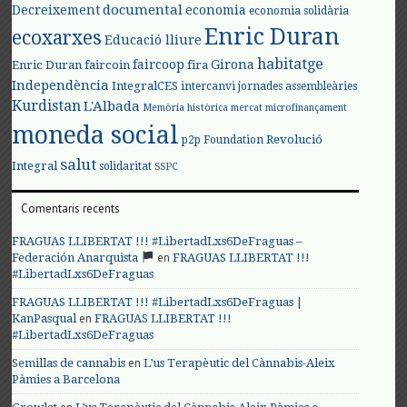
documental
Decreixement
economia
economia solidària
Enric Duran
ecoxarxes
Educació lliure
habitatge
faircoop
Girona
Enric Duran
faircoin
fira
Independència
IntegralCES
intercanvi
jornades assembleàries
Kurdistan
L'Albada
Memòria històrica
mercat
microfinançament
moneda social
Revolució
p2p Foundation
salut
Integral
solidaritat
SSPC
Comentaris recents
FRAGUAS LLIBERTAT !!! #LibertadLxs6DeFraguas –
en
Federación Anarquista
FRAGUAS LLIBERTAT !!!
#LibertadLxs6DeFraguas
FRAGUAS LLIBERTAT !!! #LibertadLxs6DeFraguas |
en
KanPasqual
FRAGUAS LLIBERTAT !!!
#LibertadLxs6DeFraguas
en
Semillas de cannabis
L’us Terapèutic del Cànnabis-Aleix
Pàmies a Barcelona