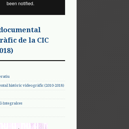
 documental
ràfic de la CIC
018)
eratiu
tal històric videogràfic (2010-2018)
-Integralces