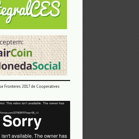
e Fronteres 2017 de Cooperatives
or: This video isn't available. The owner has
tps://vimeo.com/227063970?loop=0&_=1