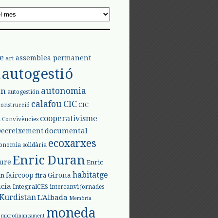
e
assemblea permanent
art
autogestió
l
autonomia
ón
autogestión
calafou
CIC
CIC
construcció
l
cooperativisme
Convivències
documental
Decreixement
ecoxarxes
onomia solidària
Enric Duran
iure
Enric
habitatge
faircoop
Girona
in
fira
cia
IntegralCES
intercanvi
jornades
Kurdistan
L'Albada
Memòria
moneda
microfinançament