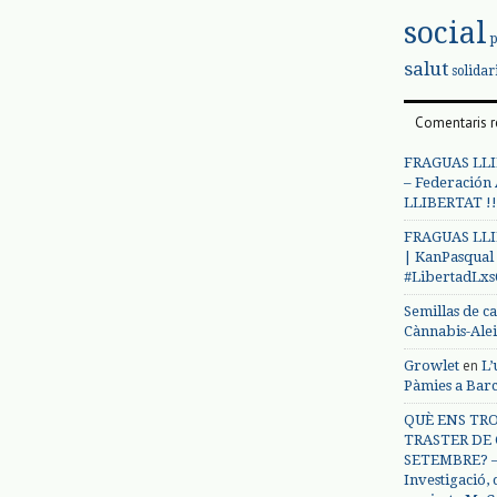
social
salut
solidar
Comentaris r
FRAGUAS LLI
– Federación
LLIBERTAT !!
FRAGUAS LLI
| KanPasqual
#LibertadLx
Semillas de c
Cànnabis-Ale
en
Growlet
L’
Pàmies a Bar
QUÈ ENS TRO
TRASTER DE 
SETEMBRE? – 
Investigació,