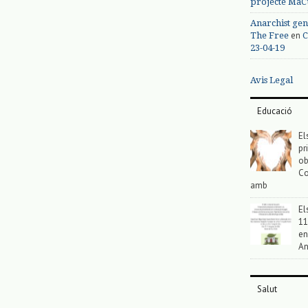
projecte MaC
Anarchist gen
en
The Free
C
23-04-19
Avis Legal
Educació
El
pr
ob
Co
amb
El
11
en
An
Salut