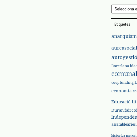
Arxius
Etiquetes
anarquism
aureasocia
autogesti
Barcelona
bio
comuna
coopfunding
economia
ec
Educació ll
Duran
fairco
Independèn
assembleàries
històrica
mercat