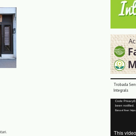
Trobada Sens
Integrals
Reproductor
Code PrivacyErr
been notified.
de
Baixa el fitxer: ht
vídeo
tari.