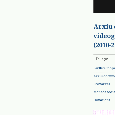
Arxiu
videog
(2010-2
Enllaços
Butlletí Coop
Arxiu documen
Ecoxarxes
Moneda Social
Donacions