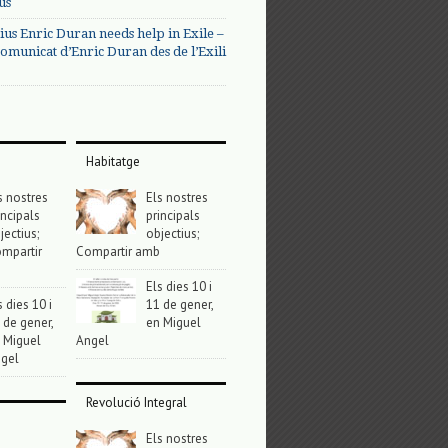
us
ius Enric Duran needs help in Exile –
omunicat d’Enric Duran des de l’Exili
Habitatge
s nostres
Els nostres
incipals
principals
jectius;
objectius;
mpartir
Compartir amb
Els dies 10 i
s dies 10 i
11 de gener,
 de gener,
en Miguel
 Miguel
Angel
gel
Revolució Integral
Els nostres