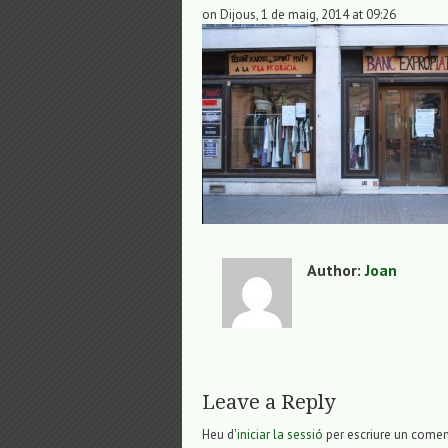
on Dijous, 1 de maig, 2014 at 09:26
Author:
Joan
Leave a Reply
Heu d'
iniciar la sessió
per escriure un comen