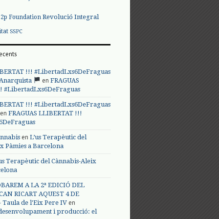
Revolució Integral
p2p Foundation
itat
SSPC
ecents
BERTAT !!! #LibertadLxs6DeFraguas
en
 Anarquista
FRAGUAS
! #LibertadLxs6DeFraguas
BERTAT !!! #LibertadLxs6DeFraguas
en
FRAGUAS LLIBERTAT !!!
s6DeFraguas
en
annabis
L’us Terapèutic del
ix Pàmies a Barcelona
us Terapèutic del Cànnabis-Aleix
celona
BAREM A LA 2ª EDICIÓ DEL
CAN RICART AQUEST 4 DE
en
Taula de l'Eix Pere IV
 desenvolupament i producció: el