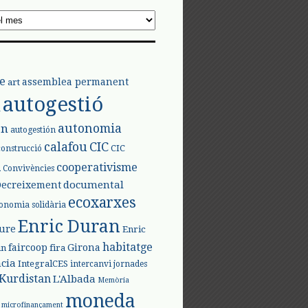
e
assemblea permanent
art
autogestió
l
autonomia
ón
autogestión
calafou
CIC
CIC
construcció
l
cooperativisme
Convivències
documental
Decreixement
ecoxarxes
onomia solidària
Enric Duran
iure
Enric
habitatge
faircoop
Girona
in
fira
cia
IntegralCES
intercanvi
jornades
Kurdistan
L'Albada
Memòria
moneda
microfinançament