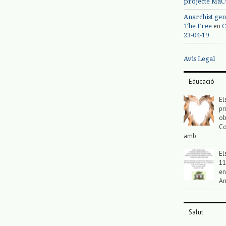
projecte MaC
Anarchist gen
en
The Free
C
23-04-19
Avis Legal
Educació
El
pr
ob
Co
amb
El
11
en
An
Salut