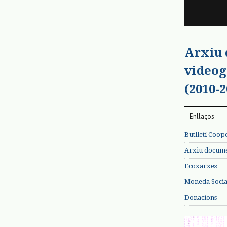
Arxiu
videog
(2010-2
Enllaços
Butlletí Coop
Arxiu documen
Ecoxarxes
Moneda Social
Donacions