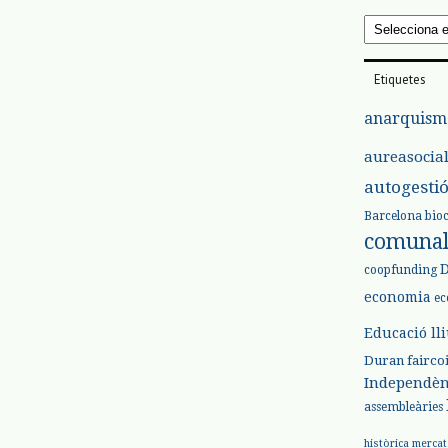
Arxius
Etiquetes
anarquism
aureasocia
autogesti
Barcelona
bio
comuna
coopfunding
economia
ec
Educació ll
Duran
fairco
Independèn
assembleàries
històrica
mercat