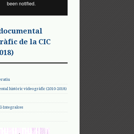
 documental
ràfic de la CIC
018)
eratiu
tal històric videogràfic (2010-2018)
-Integralces