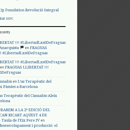
Revolució Integral
p2p Foundation
itat
SSPC
ecents
BERTAT !!! #LibertadLxs6DeFraguas
en
 Anarquista
FRAGUAS
! #LibertadLxs6DeFraguas
BERTAT !!! #LibertadLxs6DeFraguas
en
FRAGUAS LLIBERTAT !!!
s6DeFraguas
en
annabis
L’us Terapèutic del
ix Pàmies a Barcelona
us Terapèutic del Cànnabis-Aleix
celona
BAREM A LA 2ª EDICIÓ DEL
CAN RICART AQUEST 4 DE
en
Taula de l'Eix Pere IV
 desenvolupament i producció: el