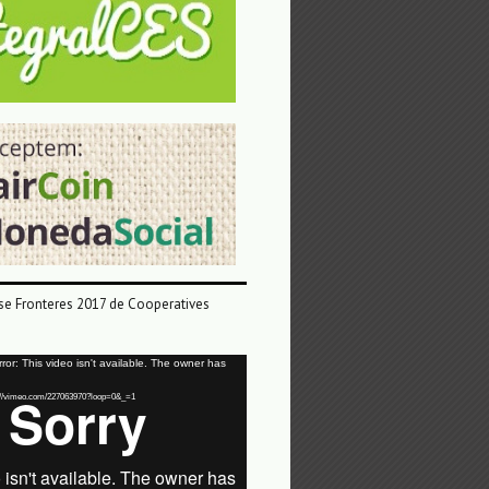
e Fronteres 2017 de Cooperatives
or: This video isn't available. The owner has
tps://vimeo.com/227063970?loop=0&_=1