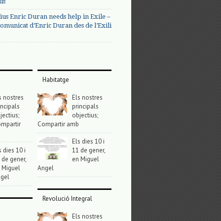
us
ius Enric Duran needs help in Exile –
omunicat d’Enric Duran des de l’Exili
Habitatge
s nostres
Els nostres
incipals
principals
jectius;
objectius;
mpartir
Compartir amb
Els dies 10 i
s dies 10 i
11 de gener,
 de gener,
en Miguel
 Miguel
Angel
gel
Revolució Integral
Els nostres