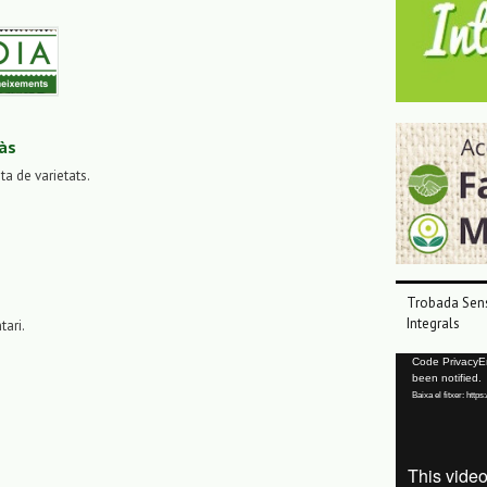
às
sta de varietats.
Trobada Sens
Integrals
tari.
Reproductor
Code PrivacyErr
been notified.
de
Baixa el fitxer: ht
vídeo