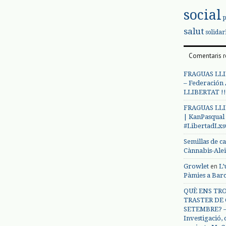
social
salut
solidar
Comentaris r
FRAGUAS LLI
– Federación
LLIBERTAT !!
FRAGUAS LLI
| KanPasqual
#LibertadLx
Semillas de c
Cànnabis-Ale
en
Growlet
L’
Pàmies a Bar
QUÈ ENS TRO
TRASTER DE 
SETEMBRE? – 
Investigació,