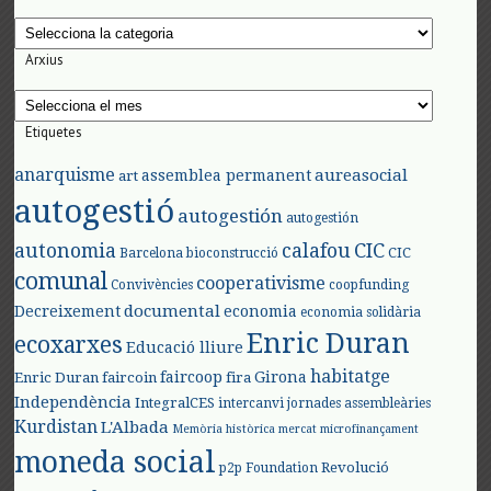
Categories
Arxius
Arxius
Etiquetes
anarquisme
aureasocial
assemblea permanent
art
autogestió
autogestión
autogestión
autonomia
calafou
CIC
CIC
Barcelona
bioconstrucció
comunal
cooperativisme
Convivències
coopfunding
documental
Decreixement
economia
economia solidària
Enric Duran
ecoxarxes
Educació lliure
habitatge
faircoop
Girona
Enric Duran
faircoin
fira
Independència
IntegralCES
intercanvi
jornades assembleàries
Kurdistan
L'Albada
Memòria històrica
mercat
microfinançament
moneda social
Revolució
p2p Foundation