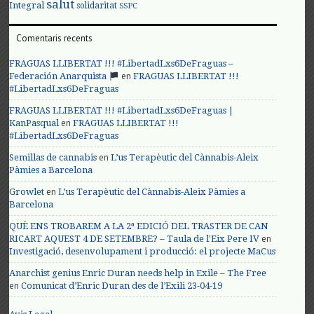
salut
Integral
solidaritat
SSPC
Comentaris recents
FRAGUAS LLIBERTAT !!! #LibertadLxs6DeFraguas –
en
Federación Anarquista
FRAGUAS LLIBERTAT !!!
#LibertadLxs6DeFraguas
FRAGUAS LLIBERTAT !!! #LibertadLxs6DeFraguas |
en
KanPasqual
FRAGUAS LLIBERTAT !!!
#LibertadLxs6DeFraguas
en
Semillas de cannabis
L’us Terapèutic del Cànnabis-Aleix
Pàmies a Barcelona
en
Growlet
L’us Terapèutic del Cànnabis-Aleix Pàmies a
Barcelona
QUÈ ENS TROBAREM A LA 2ª EDICIÓ DEL TRASTER DE CAN
en
RICART AQUEST 4 DE SETEMBRE? – Taula de l'Eix Pere IV
Investigació, desenvolupament i producció: el projecte MaCus
Anarchist genius Enric Duran needs help in Exile – The Free
en
Comunicat d’Enric Duran des de l’Exili 23-04-19