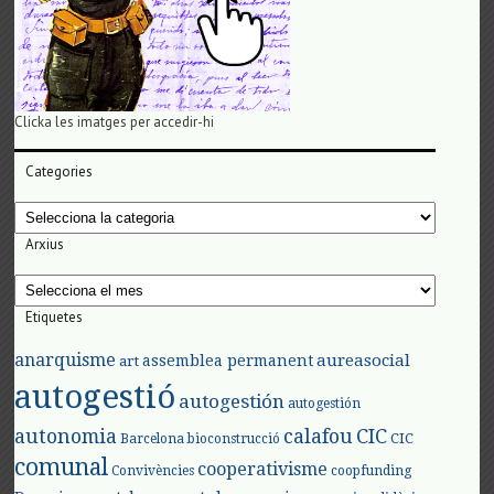
Clicka les imatges per accedir-hi
Categories
Categories
Arxius
Arxius
Etiquetes
anarquisme
aureasocial
assemblea permanent
art
autogestió
autogestión
autogestión
autonomia
calafou
CIC
CIC
Barcelona
bioconstrucció
comunal
cooperativisme
Convivències
coopfunding