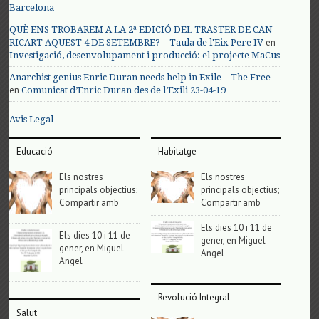
Barcelona
QUÈ ENS TROBAREM A LA 2ª EDICIÓ DEL TRASTER DE CAN
en
RICART AQUEST 4 DE SETEMBRE? – Taula de l'Eix Pere IV
Investigació, desenvolupament i producció: el projecte MaCus
Anarchist genius Enric Duran needs help in Exile – The Free
en
Comunicat d’Enric Duran des de l’Exili 23-04-19
Avis Legal
Educació
Habitatge
Els nostres
Els nostres
principals objectius;
principals objectius;
Compartir amb
Compartir amb
Els dies 10 i 11 de
Els dies 10 i 11 de
gener, en Miguel
gener, en Miguel
Angel
Angel
Revolució Integral
Salut