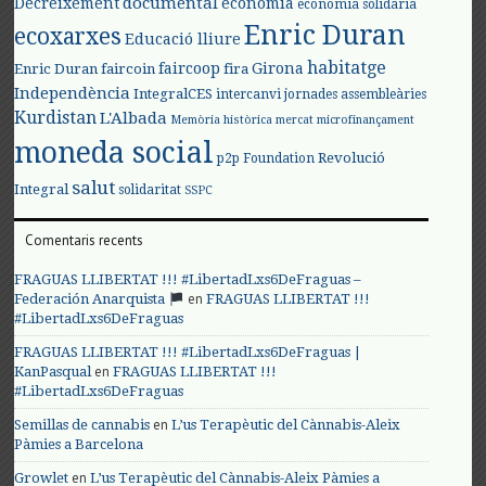
documental
Decreixement
economia
economia solidària
Enric Duran
ecoxarxes
Educació lliure
habitatge
faircoop
Girona
Enric Duran
faircoin
fira
Independència
IntegralCES
intercanvi
jornades assembleàries
Kurdistan
L'Albada
Memòria històrica
mercat
microfinançament
moneda social
Revolució
p2p Foundation
salut
Integral
solidaritat
SSPC
Comentaris recents
FRAGUAS LLIBERTAT !!! #LibertadLxs6DeFraguas –
en
Federación Anarquista
FRAGUAS LLIBERTAT !!!
#LibertadLxs6DeFraguas
FRAGUAS LLIBERTAT !!! #LibertadLxs6DeFraguas |
en
KanPasqual
FRAGUAS LLIBERTAT !!!
#LibertadLxs6DeFraguas
en
Semillas de cannabis
L’us Terapèutic del Cànnabis-Aleix
Pàmies a Barcelona
en
Growlet
L’us Terapèutic del Cànnabis-Aleix Pàmies a