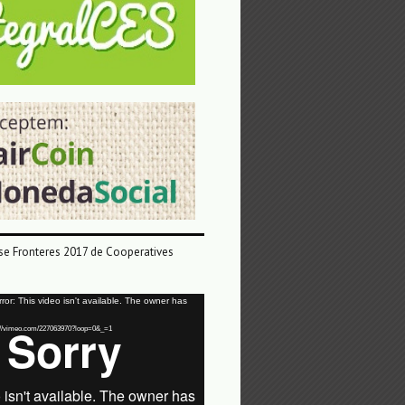
e Fronteres 2017 de Cooperatives
or: This video isn't available. The owner has
tps://vimeo.com/227063970?loop=0&_=1