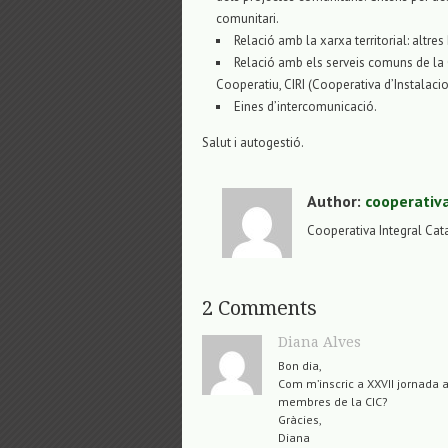
comunitari.
Relació amb la xarxa territorial: altre
Relació amb els serveis comuns de la 
Cooperatiu, CIRI (Cooperativa d’Instalaci
Eines d’intercomunicació.
Salut i autogestió.
Author:
cooperativ
Cooperativa Integral Cat
2 Comments
Diana Alves
Bon dia,
Com m’inscric a XXVII jornada
membres de la CIC?
Gràcies,
Diana