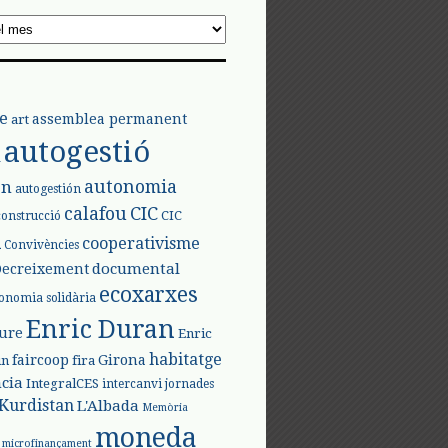
e
assemblea permanent
art
autogestió
l
autonomia
ón
autogestión
calafou
CIC
CIC
construcció
l
cooperativisme
Convivències
documental
Decreixement
ecoxarxes
onomia solidària
Enric Duran
iure
Enric
habitatge
faircoop
Girona
in
fira
cia
IntegralCES
intercanvi
jornades
Kurdistan
L'Albada
Memòria
moneda
microfinançament