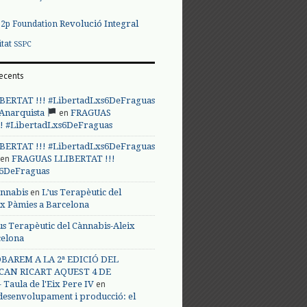
Revolució Integral
p2p Foundation
itat
SSPC
ecents
BERTAT !!! #LibertadLxs6DeFraguas
en
 Anarquista
FRAGUAS
! #LibertadLxs6DeFraguas
BERTAT !!! #LibertadLxs6DeFraguas
en
FRAGUAS LLIBERTAT !!!
s6DeFraguas
en
annabis
L’us Terapèutic del
ix Pàmies a Barcelona
us Terapèutic del Cànnabis-Aleix
celona
BAREM A LA 2ª EDICIÓ DEL
CAN RICART AQUEST 4 DE
en
Taula de l'Eix Pere IV
 desenvolupament i producció: el