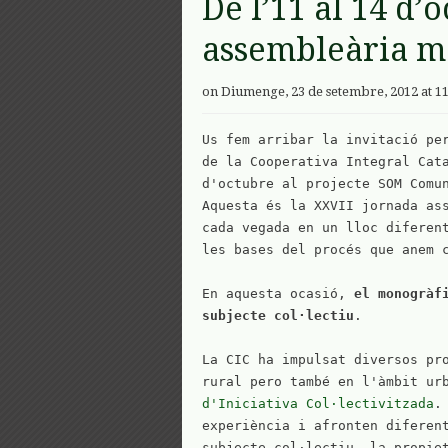
De l’11 al 14 d
assembleària m
on Diumenge, 23 de setembre, 2012 at 1
Us fem arribar la invitació per
de la Cooperativa Integral Cata
d'octubre al projecte SOM Comun
Aquesta és la XXVII jornada ass
cada vegada en un lloc diferent
les bases del procés que anem c
En aquesta ocasió, 
el monogràf
subjecte col·lectiu
.

La CIC ha impulsat diversos pro
rural pero també en l'àmbit ur
d'Iniciativa Col·lectivitzada
.
experiència i afronten diferent
subjecte col·lectiu, la propiet