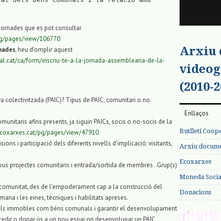
 jornades que es pot consultar
/pg/pages/view/106770
Arxiu
rnades
, heu d’omplir aquest
gral.cat/ca/form/inscriu-te-a-la-jornada-assemblearia-de-la-
videog
(2010-2
a colectivitzada (PAIC)? Tipus de PAIC, comunitari o no
Enllaços
munitaris afins presents, ja siguin PAICs, socis o no-socis de la
Butlletí Coop
.ecoxarxes.cat/pg/pages/view/47910
ions i participació dels diferents nivells d’implicació: visitants,
Arxiu documen
Ecoxarxes
ous projectes comunitaris i entrada/sortida de membres . Grup(s)
Moneda Social
la comunitat, des de l’empoderament cap a la construcció del
Donacions
mana i les eines, tècniques i habilitats apreses.
t dels immobles com béns comunals i garantir el desenvolupament
accedir o donar ús a un nou espai on desenvolupar un PAIC