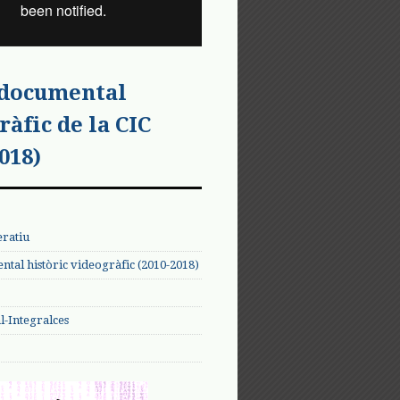
 documental
ràfic de la CIC
018)
eratiu
tal històric videogràfic (2010-2018)
-Integralces