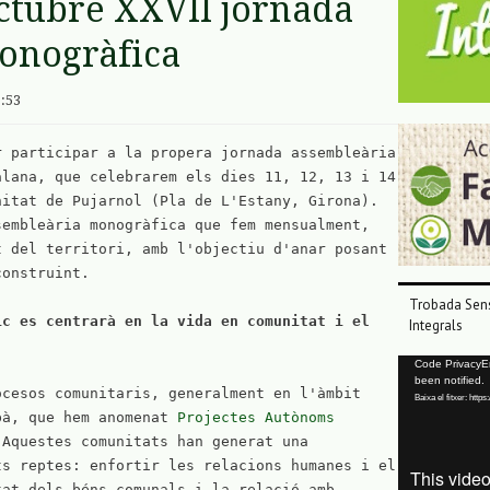
’octubre XXVII jornada
onogràfica
1:53
 participar a la propera jornada assembleària 
lana, que celebrarem els dies 11, 12, 13 i 14 
itat de Pujarnol (Pla de L'Estany, Girona). 
embleària monogràfica que fem mensualment, 
 del territori, amb l'objectiu d'anar posant 
onstruint. 

Trobada Sens
ic es centrarà en la vida en comunitat i el 
Integrals
Reproductor
Code PrivacyErr
been notified.
de
cesos comunitaris, generalment en l'àmbit 
Baixa el fitxer: ht
vídeo
bà, que hem anomenat 
Projectes Autònoms 
 Aquestes comunitats han generat una 
s reptes: enfortir les relacions humanes i el 
at dels béns comunals i la relació amb 