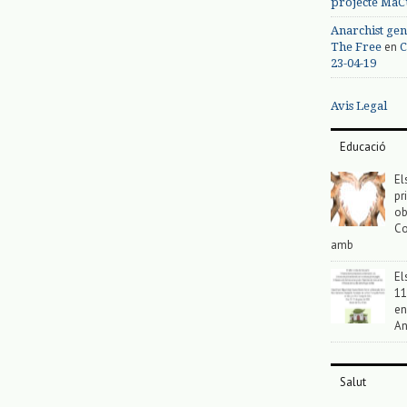
projecte MaC
Anarchist gen
en
The Free
C
23-04-19
Avis Legal
Educació
El
pr
ob
Co
amb
El
11
en
An
Salut