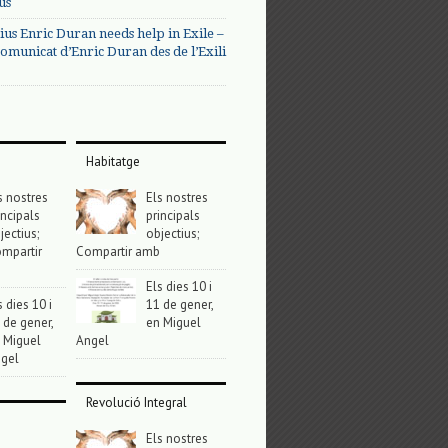
us
ius Enric Duran needs help in Exile –
omunicat d’Enric Duran des de l’Exili
Habitatge
s nostres
Els nostres
incipals
principals
jectius;
objectius;
mpartir
Compartir amb
Els dies 10 i
s dies 10 i
11 de gener,
 de gener,
en Miguel
 Miguel
Angel
gel
Revolució Integral
Els nostres