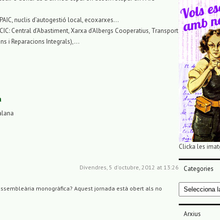
s PAIC, nuclis d’autogestió local, ecoxarxes…
CIC: Central d’Abastiment, Xarxa d’Albergs Cooperatius, Transport
ons i Reparacions Integrals),…
a
alana
Clicka les imat
Divendres, 5 d'octubre, 2012 at 13:26
Categories
Categories
 assembleària monogràfica? Aquest jornada està obert als no
Arxius