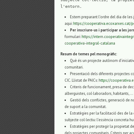
l'entorn.
Estem preparant l’ordre del dia de les
aqui:
https://cooperativa.ecoxarxes.cat
Per inscriure-us i participar a les jo
formulari:
https://intern.cooperativainte
cooperativa-integral-catalana
Resum de temes pel monogràfic:
Què és un projecte autònom d’iniciativ
comunitari.
Presentació dels diferents projectes co
CIC. Llistat de PAICs:
https://cooperativa
Criteris de funcionament, presa de decis
alberguistes, col·laboradors, habitants,…
Gestió dels conflictes, generació de n
de suport a la comunitat.
Estratègies per la facilitació des de 
subjecte col·lectiu: l’essència concreta hu
Estratègies per protegir la propieta
dels projectes comunitaris. Criteris per 