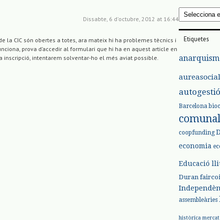
Arxius
Dissabte, 6 d'octubre, 2012 at 16:44
Etiquetes
 la CIC són obertes a totes, ara mateix hi ha problemes tècnics i
unciona, prova d’accedir al formulari que hi ha en aquest article en
anarquism
la inscripció, intentarem solventar-ho el més aviat possible.
aureasocia
autogesti
Barcelona
bio
comuna
coopfunding
economia
ec
Educació ll
Duran
fairco
Independèn
assembleàries
històrica
mercat