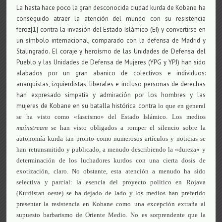
La hasta hace poco la gran desconocida ciudad kurda de Kobane ha
conseguido atraer la atención del mundo con su resistencia
feroz[1] contra la invasión del Estado Islámico (EI) y convertirse en
un símbolo internacional, comparado con la defensa de Madrid y
Stalingrado. El coraje y heroísmo de las Unidades de Defensa del
Pueblo y las Unidades de Defensa de Mujeres (YPG y YPJ) han sido
alabados por un gran abanico de colectivos e individuos:
anarquistas, izquierdistas, liberales e incluso personas de derechas
han expresado simpatía y admiración por los hombres y las
mujeres de Kobane en su batalla histórica contra
lo que en general
se ha visto como «fascismo» del Estado Islámico. Los medios
mainstream
se han visto obligados a romper el silencio sobre la
autonomía kurda tan pronto como numerosos artículos y noticias se
han retransmitido y publicado, a menudo describiendo la «dureza» y
determinación de los luchadores kurdos con una cierta dosis de
exotización, claro. No obstante, esta atención a menudo ha sido
selectiva y parcial: la esencia del proyecto político en Rojava
(Kurdistan oeste) se ha dejado de lado y los medios han preferido
presentar la resistencia en Kobane como una excepción extraña al
supuesto barbarismo de Oriente Medio. No es sorprendente que la