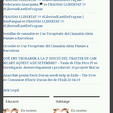
en
Federación Anarquista
FRAGUAS LLIBERTAT !!!
#LibertadLxs6DeFraguas
FRAGUAS LLIBERTAT !!! #LibertadLxs6DeFraguas |
en
KanPasqual
FRAGUAS LLIBERTAT !!!
#LibertadLxs6DeFraguas
en
Semillas de cannabis
L’us Terapèutic del Cànnabis-Aleix
Pàmies a Barcelona
en
Growlet
L’us Terapèutic del Cànnabis-Aleix Pàmies a
Barcelona
QUÈ ENS TROBAREM A LA 2ª EDICIÓ DEL TRASTER DE CAN
en
RICART AQUEST 4 DE SETEMBRE? – Taula de l'Eix Pere IV
Investigació, desenvolupament i producció: el projecte MaCus
Anarchist genius Enric Duran needs help in Exile – The Free
en
Comunicat d’Enric Duran des de l’Exili 23-04-19
Avis Legal
Educació
Habitatge
Els nostres
Els nostres