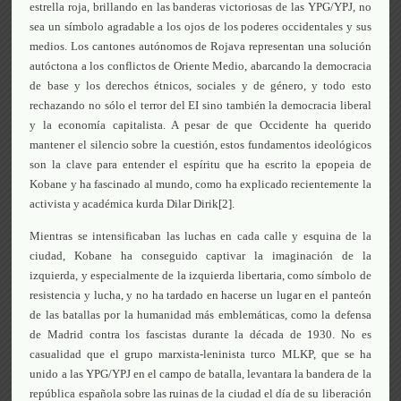
estrella roja, brillando en las banderas victoriosas de las YPG/YPJ, no
sea un símbolo agradable a los ojos de los poderes occidentales y sus
medios. Los cantones autónomos de Rojava representan una solución
autóctona a los conflictos de Oriente Medio, abarcando la democracia
de base y los derechos étnicos, sociales y de género, y todo esto
rechazando no sólo el terror del EI sino también la democracia liberal
y la economía capitalista. A pesar de que Occidente ha querido
mantener el silencio sobre la cuestión, estos fundamentos ideológicos
son la clave para entender el espíritu que ha escrito la epopeia de
Kobane y ha fascinado al mundo, como ha explicado recientemente la
activista y académica kurda Dilar Dirik[2].
Mientras se intensificaban las luchas en cada calle y esquina de la
ciudad, Kobane ha conseguido captivar la imaginación de la
izquierda, y especialmente de la izquierda libertaria, como símbolo de
resistencia y lucha, y no ha tardado en hacerse un lugar en el panteón
de las batallas por la humanidad más emblemáticas, como la defensa
de Madrid contra los fascistas durante la década de 1930. No es
casualidad que el grupo marxista-leninista turco MLKP, que se ha
unido a las YPG/YPJ en el campo de batalla, levantara la bandera de la
república española sobre las ruinas de la ciudad el día de su liberación