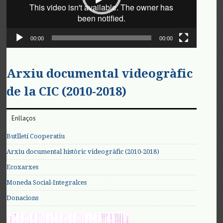
00:00
00:00
Arxiu documental videogràfic
de la CIC (2010-2018)
Enllaços
Butlletí Cooperatiu
Arxiu documental històric videogràfic (2010-2018)
Ecoxarxes
Moneda Social-Integralces
Donacions