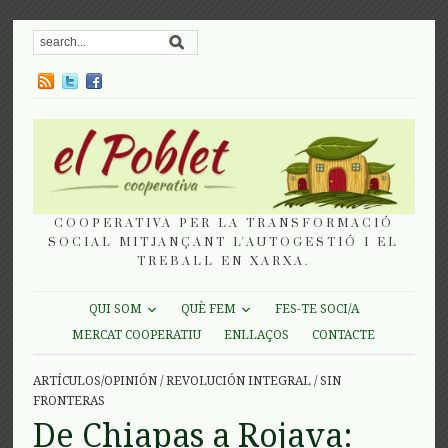
COOPERATIVA PER LA TRANSFORMACIÓ
SOCIAL MITJANÇANT L'AUTOGESTIÓ I EL
TREBALL EN XARXA.
QUI SOM
QUÈ FEM
FES-TE SOCI/A
MERCAT COOPERATIU
ENLLAÇOS
CONTACTE
ARTÍCULOS/OPINIÓN
/
REVOLUCIÓN INTEGRAL
/
SIN
FRONTERAS
De Chiapas a Rojava: