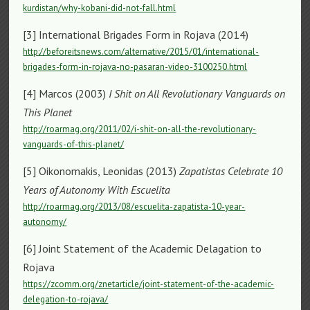
kurdistan/why-kobani-did-not-fall.html
[3] International Brigades Form in Rojava (2014)
http://beforeitsnews.com/alternative/2015/01/international-
brigades-form-in-rojava-no-pasaran-video-3100250.html
[4] Marcos (2003)
I Shit on All Revolutionary Vanguards on
This Planet
http://roarmag.org/2011/02/i-shit-on-all-the-revolutionary-
vanguards-of-this-planet/
[5] Oikonomakis, Leonidas (2013)
Zapatistas Celebrate 10
Years of Autonomy With Escuelita
http://roarmag.org/2013/08/escuelita-zapatista-10-year-
autonomy/
[6] Joint Statement of the Academic Delagation to
Rojava
https://zcomm.org/znetarticle/joint-statement-of-the-academic-
delegation-to-rojava/