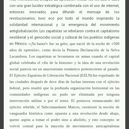
con una gran lucidez estratégica combinada con el uso de internet,
entonces innovador, para difundir el mensaje de los
revolucionarios; tuvo eco por todo el mundo inspirando la
solidaridad internacional y la emergencia del movimiento
antiglobalización. Los zapatistas se rebelaron contra el capitalismo
neoliberal y el genocidio social y cultural de los pueblos indígenas
en México.
«¡Ya basta!» fue su grito, que nació de la noche de «500
años de opresión», como decía la Primera Declaración de la Selva
Lacandona. Los zapatistas se levantaron en armas cuando el capital
global celebraba el «fin de la historia» y la idea de una revolución
social parecía ser un anacronismo romántico perteneciente al pasado.
El Ejército Zapatista de Liberación Nacional (EZLN) fue expulsado de
las ciudades después de doce días de luchas intensas con el ejército
federal, pero resultó que la profunda organización horizontal en las
comunidades indígenas no pudo ser eliminada por ninguna
intervención militar o por el terror. El portavoz enmascarado del
ejército rebelde, el Subcomandante Marcos, cuestionó la noción de
vanguardia histórica como opuesta a una revolución desde abajo,
queno aspira a tomar el poder sino a abolirlo, y este concepto se
volvió central para la mayoría de movimientos anticapitalistas