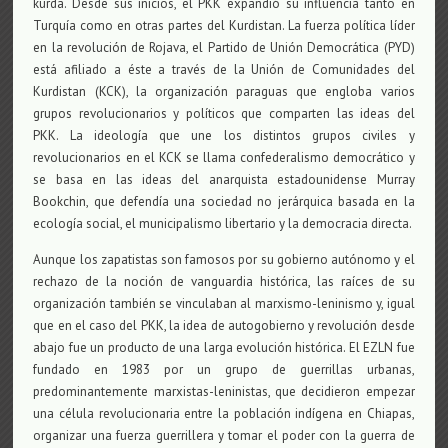
kurda. Desde sus inicios, el PKK expandió su influencia tanto en
Turquía como en otras partes del Kurdistan. La fuerza política líder
en la revolución de Rojava, el Partido de Unión Democrática (PYD)
está afiliado a éste a través de la Unión de Comunidades del
Kurdistan (KCK), la organización paraguas que engloba varios
grupos revolucionarios y políticos que comparten las ideas del
PKK. La ideología que une los distintos grupos civiles y
revolucionarios en el KCK se llama confederalismo democrático y
se basa en las ideas del anarquista estadounidense Murray
Bookchin, que defendía una sociedad no jerárquica basada en la
ecología social, el municipalismo libertario y la democracia directa.
Aunque los zapatistas son famosos por su gobierno autónomo y el
rechazo de la noción de vanguardia histórica, las raíces de su
organización también se vinculaban al marxismo-leninismo y, igual
que en el caso del PKK, la idea de autogobierno y revolución desde
abajo fue un producto de una larga evolución histórica. El EZLN fue
fundado en 1983 por un grupo de guerrillas urbanas,
predominantemente marxistas-leninistas, que decidieron empezar
una célula revolucionaria entre la población indígena en Chiapas,
organizar una fuerza guerrillera y tomar el poder con la guerra de