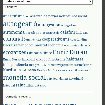
Etiquetes
anarquisme
aureasocial
assemblea permanent
art
autogestió
autogestión
autogestión
autonomia
calafou
CIC
CIC
Barcelona
bioconstrucció
comunal
cooperativisme
Convivències
coopfunding
documental
Decreixement
economia
economia solidària
Enric Duran
ecoxarxes
Educació lliure
habitatge
faircoop
Girona
Enric Duran
faircoin
fira
Independència
IntegralCES
intercanvi
jornades assembleàries
Kurdistan
L'Albada
Memòria històrica
mercat
microfinançament
moneda social
Revolució
p2p Foundation
salut
Integral
solidaritat
SSPC
Comentaris recents
FRAGUAS LLIBERTAT !!! #LibertadLxs6DeFraguas –