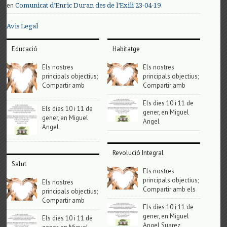
en
Comunicat d’Enric Duran des de l’Exili 23-04-19
Avis Legal
Educació
Habitatge
Els nostres
Els nostres
principals objectius;
principals objectius;
Compartir amb
Compartir amb
Els dies 10 i 11 de
Els dies 10 i 11 de
gener, en Miguel
gener, en Miguel
Angel
Angel
Revolució Integral
Salut
Els nostres
principals objectius;
Els nostres
Compartir amb els
principals objectius;
Compartir amb
Els dies 10 i 11 de
gener, en Miguel
Els dies 10 i 11 de
Angel Suarez,