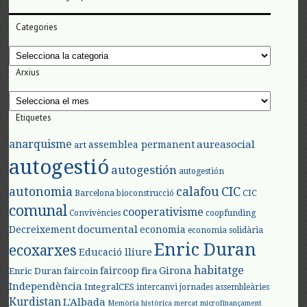
Categories
Categories
Arxius
Arxius
Etiquetes
anarquisme
aureasocial
assemblea permanent
art
autogestió
autogestión
autogestión
autonomia
calafou
CIC
CIC
Barcelona
bioconstrucció
comunal
cooperativisme
Convivències
coopfunding
documental
Decreixement
economia
economia solidària
Enric Duran
ecoxarxes
Educació lliure
habitatge
faircoop
Girona
Enric Duran
faircoin
fira
Independència
IntegralCES
intercanvi
jornades assembleàries
Kurdistan
L'Albada
Memòria històrica
mercat
microfinançament