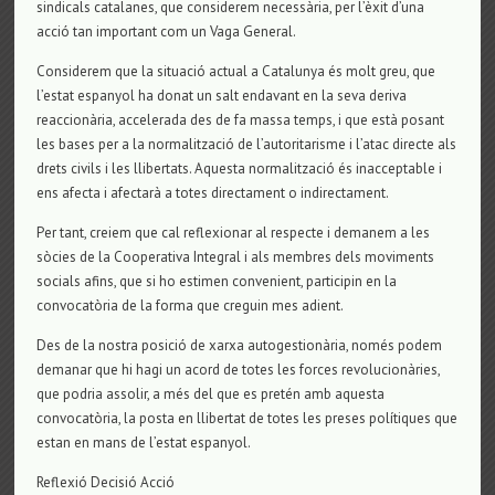
sindicals catalanes, que considerem necessària, per l’èxit d’una
acció tan important com un Vaga General.
Considerem que la situació actual a Catalunya és molt greu, que
l’estat espanyol ha donat un salt endavant en la seva deriva
reaccionària, accelerada des de fa massa temps, i que està posant
les bases per a la normalització de l’autoritarisme i l’atac directe als
drets civils i les llibertats. Aquesta normalització és inacceptable i
ens afecta i afectarà a totes directament o indirectament.
Per tant, creiem que cal reflexionar al respecte i demanem a les
sòcies de la Cooperativa Integral i als membres dels moviments
socials afins, que si ho estimen convenient, participin en la
convocatòria de la forma que creguin mes adient.
Des de la nostra posició de xarxa autogestionària, només podem
demanar que hi hagi un acord de totes les forces revolucionàries,
que podria assolir, a més del que es pretén amb aquesta
convocatòria, la posta en llibertat de totes les preses polítiques que
estan en mans de l’estat espanyol.
Reflexió Decisió Acció