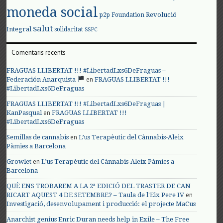
moneda social
Revolució
p2p Foundation
salut
Integral
solidaritat
SSPC
Comentaris recents
FRAGUAS LLIBERTAT !!! #LibertadLxs6DeFraguas –
en
Federación Anarquista
FRAGUAS LLIBERTAT !!!
#LibertadLxs6DeFraguas
FRAGUAS LLIBERTAT !!! #LibertadLxs6DeFraguas |
en
KanPasqual
FRAGUAS LLIBERTAT !!!
#LibertadLxs6DeFraguas
en
Semillas de cannabis
L’us Terapèutic del Cànnabis-Aleix
Pàmies a Barcelona
en
Growlet
L’us Terapèutic del Cànnabis-Aleix Pàmies a
Barcelona
QUÈ ENS TROBAREM A LA 2ª EDICIÓ DEL TRASTER DE CAN
en
RICART AQUEST 4 DE SETEMBRE? – Taula de l'Eix Pere IV
Investigació, desenvolupament i producció: el projecte MaCus
Anarchist genius Enric Duran needs help in Exile – The Free