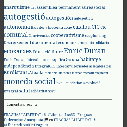
anarquisme
aureasocial
assemblea permanent
art
autogestió
autogestión
autogestión
autonomia
calafou
CIC
CIC
Barcelona
bioconstrucció
comunal
cooperativisme
Convivències
coopfunding
documental
Decreixement
economia
economia solidària
Enric Duran
ecoxarxes
Educació lliure
habitatge
faircoop
Girona
Enric Duran
faircoin
fira
Independència
IntegralCES
intercanvi
jornades assembleàries
Kurdistan
L'Albada
Memòria històrica
mercat
microfinançament
moneda social
Revolució
p2p Foundation
salut
Integral
solidaritat
SSPC
Comentaris recents
FRAGUAS LLIBERTAT !!! #LibertadLxs6DeFraguas –
en
Federación Anarquista
FRAGUAS LLIBERTAT !!!
#LibertadLxs6DeFraguas