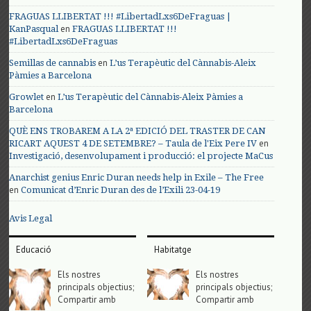
FRAGUAS LLIBERTAT !!! #LibertadLxs6DeFraguas |
en
KanPasqual
FRAGUAS LLIBERTAT !!!
#LibertadLxs6DeFraguas
en
Semillas de cannabis
L’us Terapèutic del Cànnabis-Aleix
Pàmies a Barcelona
en
Growlet
L’us Terapèutic del Cànnabis-Aleix Pàmies a
Barcelona
QUÈ ENS TROBAREM A LA 2ª EDICIÓ DEL TRASTER DE CAN
en
RICART AQUEST 4 DE SETEMBRE? – Taula de l'Eix Pere IV
Investigació, desenvolupament i producció: el projecte MaCus
Anarchist genius Enric Duran needs help in Exile – The Free
en
Comunicat d’Enric Duran des de l’Exili 23-04-19
Avis Legal
Educació
Habitatge
Els nostres
Els nostres
principals objectius;
principals objectius;
Compartir amb
Compartir amb