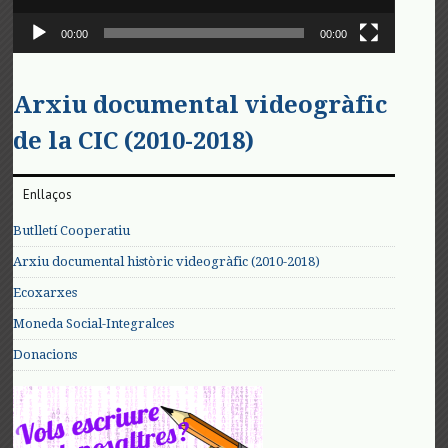
00:00
00:00
Arxiu documental videogràfic
de la CIC (2010-2018)
Enllaços
Butlletí Cooperatiu
Arxiu documental històric videogràfic (2010-2018)
Ecoxarxes
Moneda Social-Integralces
Donacions