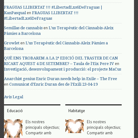
FRAGUAS LLIBERTAT !!! #LibertadLxs6DeFraguas |
en
KanPasqual
FRAGUAS LLIBERTAT !!!
#LibertadLxs6DeFraguas
en
Semillas de cannabis
L’us Terapèutic del Cànnabis-Aleix
Pàmies a Barcelona
en
Growlet
L’us Terapèutic del Cànnabis-Aleix Pàmies a
Barcelona
QUÈ ENS TROBAREM A LA 2ª EDICIÓ DEL TRASTER DE CAN
en
RICART AQUEST 4 DE SETEMBRE? – Taula de l'Eix Pere IV
Investigació, desenvolupament i producció: el projecte MaCus
Anarchist genius Enric Duran needs help in Exile – The Free
en
Comunicat d’Enric Duran des de l’Exili 23-04-19
Avis Legal
Educació
Habitatge
Els nostres
Els nostres
principals objectius;
principals objectius;
Compartir amb
Compartir amb