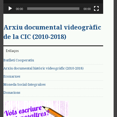
00:00
00:00
Arxiu documental videogràfic
de la CIC (2010-2018)
Enllaços
Butlletí Cooperatiu
Arxiu documental històric videogràfic (2010-2018)
Ecoxarxes
Moneda Social-Integralces
Donacions