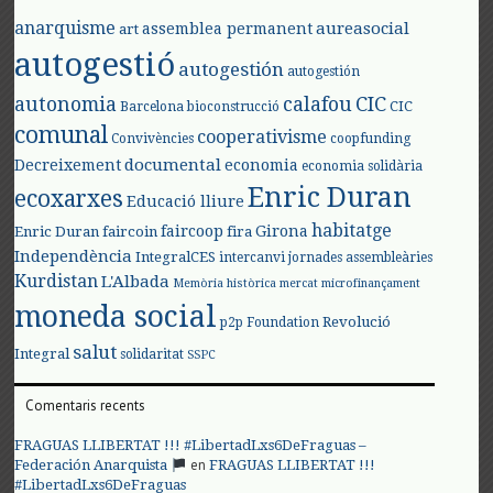
anarquisme
aureasocial
assemblea permanent
art
autogestió
autogestión
autogestión
autonomia
calafou
CIC
CIC
Barcelona
bioconstrucció
comunal
cooperativisme
Convivències
coopfunding
documental
Decreixement
economia
economia solidària
Enric Duran
ecoxarxes
Educació lliure
habitatge
faircoop
Girona
Enric Duran
faircoin
fira
Independència
IntegralCES
intercanvi
jornades assembleàries
Kurdistan
L'Albada
Memòria històrica
mercat
microfinançament
moneda social
Revolució
p2p Foundation
salut
Integral
solidaritat
SSPC
Comentaris recents
FRAGUAS LLIBERTAT !!! #LibertadLxs6DeFraguas –
en
Federación Anarquista
FRAGUAS LLIBERTAT !!!
#LibertadLxs6DeFraguas