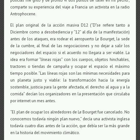
policías me gritó y de pronto vi dos puntos de láser en mi pecho”,
comparte su experiencia del viaje a Francia un activista en la radio
Antrophocene.
El plan original de la acción masiva D12 (“D”se refiere tanto a
Diciembre como a desobediencia y “12” al día de la manifestación)
antes de los ataques, era rodear el aeropuerto Le Bourget, la sede
de la cumbre, al final de las negociaciones y no dejar a salir los
negociadores del espacio si el acuerdo no llegara a ser viable. La
idea era formar “líneas rojas” con los cuerpos, objetos hinchables,
tractores o tiendas de campaña y ocupar el espacio el máximo
tiempo posible. “Las líneas rojas son las mínimas necesidades para
un planeta justo y viable: la transformación hacia la energía
sostenible, justicia para la gente afectada, el derecho al agua y a la
comida” decían los organizadores en la presentación que circulaba
por internet un mes antes.
“El plan de ocupar los alrededores de Le Bourget fue cancelado. No
conocemos todavía ningún plan nuevo,” decía una activista inglesa
todavía cuatro días antes de la acción, que debía ser la más grande
en la historia del movimiento climático.