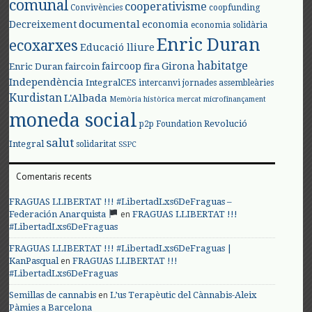
comunal
cooperativisme
Convivències
coopfunding
documental
Decreixement
economia
economia solidària
Enric Duran
ecoxarxes
Educació lliure
habitatge
faircoop
Girona
Enric Duran
faircoin
fira
Independència
IntegralCES
intercanvi
jornades assembleàries
Kurdistan
L'Albada
Memòria històrica
mercat
microfinançament
moneda social
Revolució
p2p Foundation
salut
Integral
solidaritat
SSPC
Comentaris recents
FRAGUAS LLIBERTAT !!! #LibertadLxs6DeFraguas –
en
Federación Anarquista
FRAGUAS LLIBERTAT !!!
#LibertadLxs6DeFraguas
FRAGUAS LLIBERTAT !!! #LibertadLxs6DeFraguas |
en
KanPasqual
FRAGUAS LLIBERTAT !!!
#LibertadLxs6DeFraguas
en
Semillas de cannabis
L’us Terapèutic del Cànnabis-Aleix
Pàmies a Barcelona