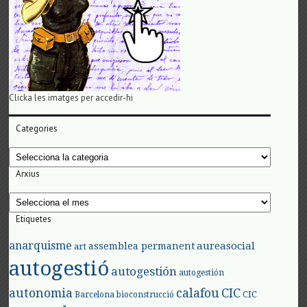
Clicka les imatges per accedir-hi
Categories
Categories
Arxius
Arxius
Etiquetes
anarquisme
aureasocial
assemblea permanent
art
autogestió
autogestión
autogestión
autonomia
calafou
CIC
CIC
Barcelona
bioconstrucció