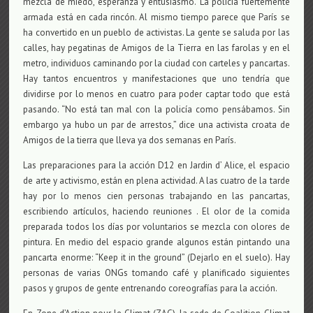
mezcla de miedo, esperanza y entusiasmo.
La
policía fuertemente
armada está en cada rincón. Al mismo tiempo parece que París se
ha convertido en un pueblo de activistas. La gente se saluda por las
calles, hay pegatinas de Amigos de la Tierra en las farolas y en el
metro, individuos caminando por la ciudad con carteles y pancartas.
Hay tantos encuentros y manifestaciones que uno tendría que
dividirse por lo menos en cuatro para poder captar todo que está
pasando. “No está tan mal con la policía como pensábamos. Sin
embargo ya hubo un par de arrestos,” dice una activista croata de
Amigos de la tierra que lleva ya dos semanas en París.
Las preparaciones para la acción D12 en Jardin d’ Alice, el espacio
de arte y activismo, están en plena actividad. A las cuatro de la tarde
hay por lo menos cien personas trabajando en las pancartas,
escribiendo artículos, haciendo reuniones . El olor de la comida
preparada todos los días por voluntarios se mezcla con olores de
pintura. En medio del espacio grande algunos están pintando una
pancarta enorme: “Keep it in the ground” (Dejarlo en el suelo). Hay
personas de varias ONGs tomando café y planificado siguientes
pasos y grupos de gente entrenando coreografías para la acción.