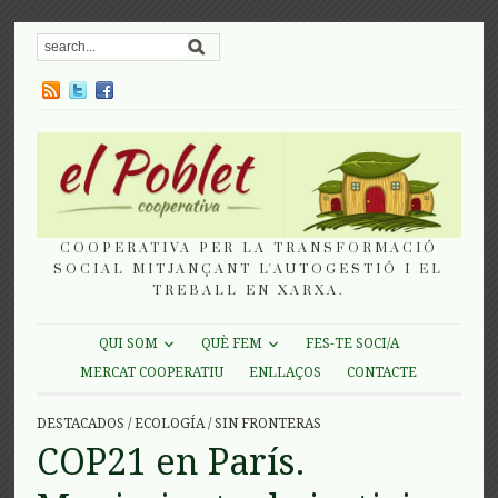
COOPERATIVA PER LA TRANSFORMACIÓ
SOCIAL MITJANÇANT L'AUTOGESTIÓ I EL
TREBALL EN XARXA.
QUI SOM
QUÈ FEM
FES-TE SOCI/A
MERCAT COOPERATIU
ENLLAÇOS
CONTACTE
DESTACADOS
/
ECOLOGÍA
/
SIN FRONTERAS
COP21 en París.