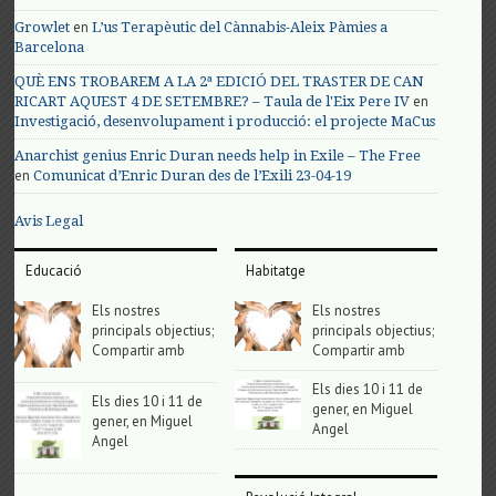
en
Growlet
L’us Terapèutic del Cànnabis-Aleix Pàmies a
Barcelona
QUÈ ENS TROBAREM A LA 2ª EDICIÓ DEL TRASTER DE CAN
en
RICART AQUEST 4 DE SETEMBRE? – Taula de l'Eix Pere IV
Investigació, desenvolupament i producció: el projecte MaCus
Anarchist genius Enric Duran needs help in Exile – The Free
en
Comunicat d’Enric Duran des de l’Exili 23-04-19
Avis Legal
Educació
Habitatge
Els nostres
Els nostres
principals objectius;
principals objectius;
Compartir amb
Compartir amb
Els dies 10 i 11 de
Els dies 10 i 11 de
gener, en Miguel
gener, en Miguel
Angel
Angel