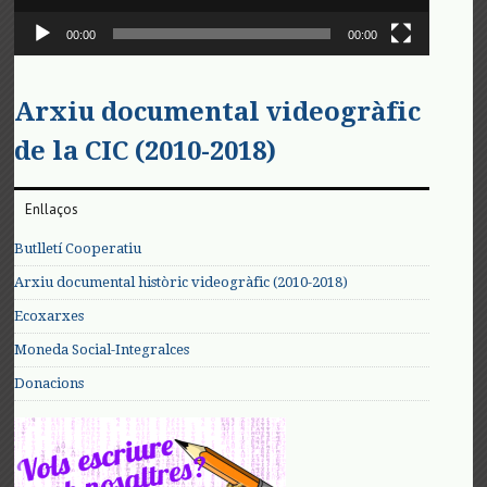
00:00
00:00
Arxiu documental videogràfic
de la CIC (2010-2018)
Enllaços
Butlletí Cooperatiu
Arxiu documental històric videogràfic (2010-2018)
Ecoxarxes
Moneda Social-Integralces
Donacions