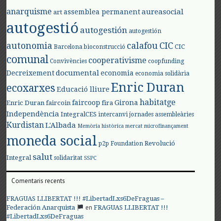
anarquisme
aureasocial
assemblea permanent
art
autogestió
autogestión
autogestión
autonomia
calafou
CIC
CIC
Barcelona
bioconstrucció
comunal
cooperativisme
Convivències
coopfunding
documental
Decreixement
economia
economia solidària
Enric Duran
ecoxarxes
Educació lliure
habitatge
faircoop
Girona
Enric Duran
faircoin
fira
Independència
IntegralCES
intercanvi
jornades assembleàries
Kurdistan
L'Albada
Memòria històrica
mercat
microfinançament
moneda social
Revolució
p2p Foundation
salut
Integral
solidaritat
SSPC
Comentaris recents
FRAGUAS LLIBERTAT !!! #LibertadLxs6DeFraguas –
en
Federación Anarquista
FRAGUAS LLIBERTAT !!!
#LibertadLxs6DeFraguas