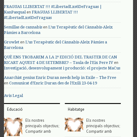
FRAGUAS LLIBERTAT !!! #LibertadLxs6DeFraguas |
en
KanPasqual
FRAGUAS LLIBERTAT !!!
#LibertadLxs6DeFraguas
en
Semillas de cannabis
L’us Terapèutic del Cànnabis-Aleix
Pàmies a Barcelona
en
Growlet
L’us Terapèutic del Cànnabis-Aleix Pàmies a
Barcelona
QUÈ ENS TROBAREM A LA 2ª EDICIÓ DEL TRASTER DE CAN
en
RICART AQUEST 4 DE SETEMBRE? – Taula de l'Eix Pere IV
Investigació, desenvolupament i producció: el projecte MaCus
Anarchist genius Enric Duran needs help in Exile – The Free
en
Comunicat d’Enric Duran des de l’Exili 23-04-19
Avis Legal
Educació
Habitatge
Els nostres
Els nostres
principals objectius;
principals objectius;
Compartir amb
Compartir amb