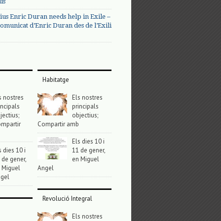
us
ius Enric Duran needs help in Exile –
omunicat d’Enric Duran des de l’Exili
Habitatge
s nostres
Els nostres
incipals
principals
jectius;
objectius;
mpartir
Compartir amb
Els dies 10 i
s dies 10 i
11 de gener,
 de gener,
en Miguel
 Miguel
Angel
gel
Revolució Integral
Els nostres