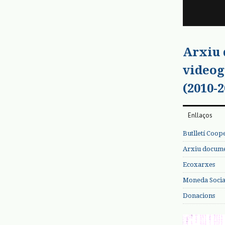
Arxiu
videog
(2010-2
Enllaços
Butlletí Coop
Arxiu documen
Ecoxarxes
Moneda Social
Donacions