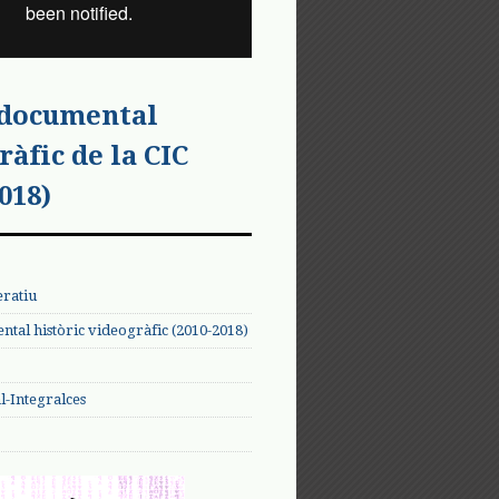
 documental
ràfic de la CIC
018)
eratiu
tal històric videogràfic (2010-2018)
-Integralces