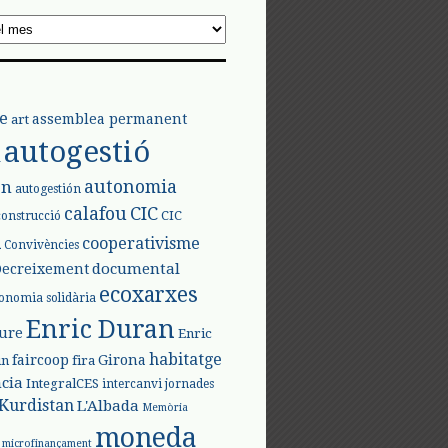
e
assemblea permanent
art
autogestió
l
autonomia
ón
autogestión
calafou
CIC
CIC
construcció
l
cooperativisme
Convivències
documental
Decreixement
ecoxarxes
onomia solidària
Enric Duran
iure
Enric
habitatge
faircoop
Girona
in
fira
cia
IntegralCES
intercanvi
jornades
Kurdistan
L'Albada
Memòria
moneda
microfinançament