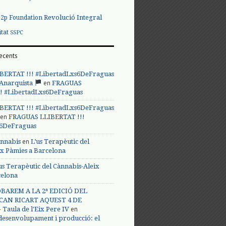
Revolució Integral
p2p Foundation
itat
SSPC
ecents
BERTAT !!! #LibertadLxs6DeFraguas
en
 Anarquista
FRAGUAS
! #LibertadLxs6DeFraguas
BERTAT !!! #LibertadLxs6DeFraguas
en
FRAGUAS LLIBERTAT !!!
s6DeFraguas
en
annabis
L’us Terapèutic del
ix Pàmies a Barcelona
us Terapèutic del Cànnabis-Aleix
celona
BAREM A LA 2ª EDICIÓ DEL
CAN RICART AQUEST 4 DE
en
Taula de l'Eix Pere IV
 desenvolupament i producció: el