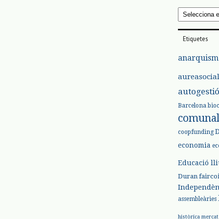
Arxius
Etiquetes
anarquism
aureasocia
autogesti
Barcelona
bio
comuna
coopfunding
economia
ec
Educació ll
Duran
fairco
Independèn
assembleàries
històrica
mercat