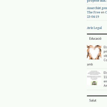
projecte MaC
Anarchist gen
en
The Free
C
23-04-19
Avis Legal
Educació
El
pr
ob
Co
amb
El
11
en
An
Salut