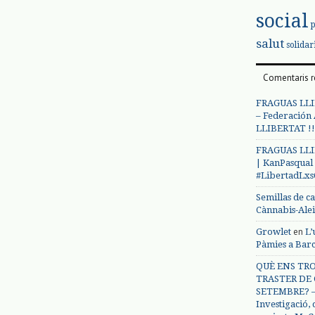
social
salut
solidar
Comentaris r
FRAGUAS LLI
– Federación
LLIBERTAT !!
FRAGUAS LLI
| KanPasqual
#LibertadLx
Semillas de c
Cànnabis-Ale
en
Growlet
L’
Pàmies a Bar
QUÈ ENS TRO
TRASTER DE 
SETEMBRE? – 
Investigació,