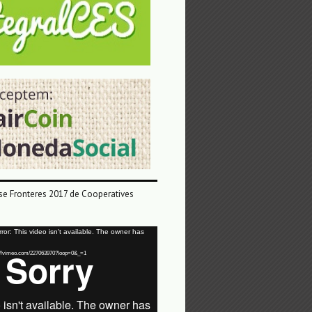
e Fronteres 2017 de Cooperatives
or: This video isn't available. The owner has
tps://vimeo.com/227063970?loop=0&_=1