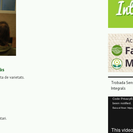
às
sta de varietats.
Trobada Sens
Integrals
Reproductor
Code PrivacyErr
been notified.
de
Baixa el fitxer: ht
vídeo
tari.