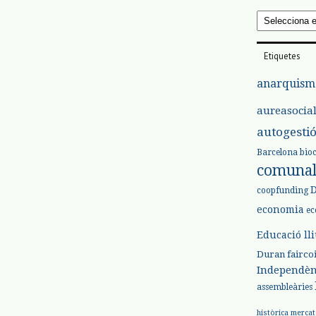
Arxius
Etiquetes
anarquism
aureasocia
autogesti
Barcelona
bio
comuna
coopfunding
economia
ec
Educació ll
Duran
fairco
Independèn
assembleàries
històrica
mercat