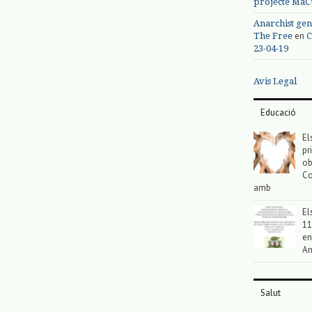
projecte MaC
Anarchist gen
en
The Free
C
23-04-19
Avis Legal
Educació
El
pr
ob
Co
amb
El
11
en
An
Salut