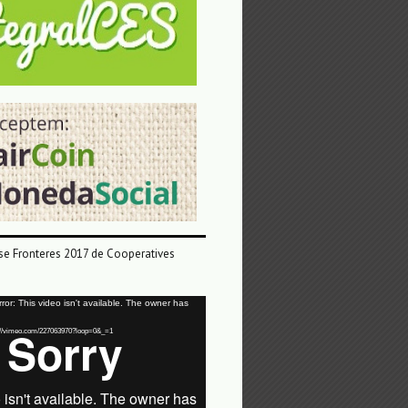
e Fronteres 2017 de Cooperatives
or: This video isn't available. The owner has
tps://vimeo.com/227063970?loop=0&_=1