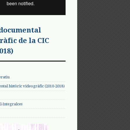
 documental
ràfic de la CIC
018)
eratiu
tal històric videogràfic (2010-2018)
-Integralces