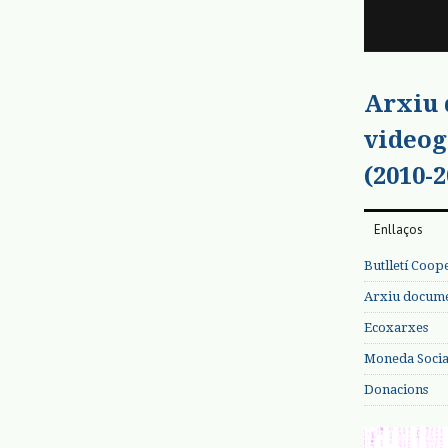
Arxiu
videog
(2010-2
Enllaços
Butlletí Coop
Arxiu documen
Ecoxarxes
Moneda Social
Donacions