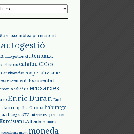
e
assemblea permanent
art
autogestió
l
autonomia
ón
autogestión
calafou
CIC
CIC
construcció
l
cooperativisme
Convivències
documental
Decreixement
ecoxarxes
onomia solidària
Enric Duran
iure
Enric
habitatge
faircoop
Girona
in
fira
cia
IntegralCES
intercanvi
jornades
Kurdistan
L'Albada
Memòria
moneda
microfinançament