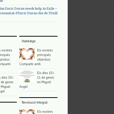
us
ius Enric Duran needs help in Exile –
omunicat d’Enric Duran des de l’Exili
Habitatge
s nostres
Els nostres
incipals
principals
jectius;
objectius;
mpartir
Compartir amb
Els dies 10 i
s dies 10 i
11 de gener,
 de gener,
en Miguel
 Miguel
Angel
gel
Revolució Integral
Els nostres