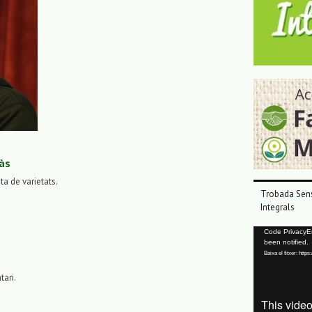
às
sta de varietats.
Trobada Sens
Integrals
Reproductor
Code PrivacyErr
been notified.
de
Baixa el fitxer: ht
vídeo
tari.