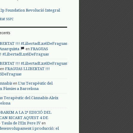
Revolució Integral
p2p Foundation
itat
SSPC
ecents
BERTAT !!! #LibertadLxs6DeFraguas
en
 Anarquista
FRAGUAS
! #LibertadLxs6DeFraguas
BERTAT !!! #LibertadLxs6DeFraguas
en
FRAGUAS LLIBERTAT !!!
s6DeFraguas
en
annabis
L’us Terapèutic del
ix Pàmies a Barcelona
us Terapèutic del Cànnabis-Aleix
celona
BAREM A LA 2ª EDICIÓ DEL
CAN RICART AQUEST 4 DE
en
Taula de l'Eix Pere IV
 desenvolupament i producció: el